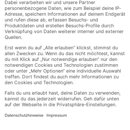
Zahlungsarten
Versandarten
Sicher einkaufen
Jetzt die toom-App herunterladen
Alle Preisangaben in EUR inkl. gesetzl. MwSt.. Die dargestellten Angebote sind unter
Umständen nicht in allen Märkten verfügbar. Die angegebenen Verfügbarkeiten beziehen
sich auf den unter "Mein Markt" ausgewählten toom Baumarkt. Alle Angebote und
Produkte nur solange der Vorrat reicht.
*Paketversand ab 59 € versandkostenfrei, gilt nicht für Artikel mit Speditionsversand, hier
fallen zusätzliche Versandkosten an.