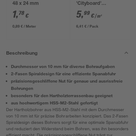
48 x 24 mm
'Cityboard'
ungeschliffen 1690 x
1
,
5
,
78
99
€
€
/ m²
634 x 12 mm
0,89 € / Meter
6,41 € / Pack
Beschreibung
Durchmesser von 10 mm für diverse Bohraufgaben
2-Fasen Spiraldesign für eine effiziente Spanabfuhr
präzisionsgeschliffene Nut für genaue und ausrissfreie
Bohrungen
besonders für den Hartholzterrassenbau geeignet
aus hochwertigem HSS-M2-Stahl gefertigt
Der Hartholzbohrer aus HSS-M2-Stahl mit dem Durchmesser
von 10 mm ist für präzise Bohrarbeiten konzipiert. Das 2-Fasen
Spiraldesign dieses Bohrers sorgt für eine optimale Spanabfuhr
und reduziert den Widerstand beim Bohren, was ihn besonders
effizient macht. Die präzisionsgeschliffene Nut trägt zur