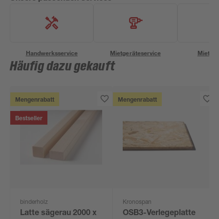
Handwerksservice
Mietgeräteservice
Miettra
Häufig dazu gekauft
Mengenrabatt
Mengenrabatt
Bestseller
binderholz
Kronospan
Latte sägerau 2000 x
OSB3-Verlegeplatte