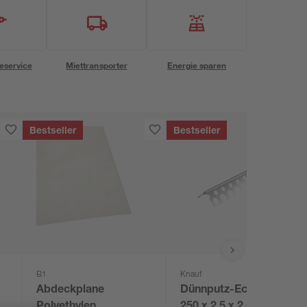
eservice
Miettransporter
Energie sparen
Bestseller
Bestseller
B1
Knauf
Abdeckplane
Dünnputz-Eckleiste