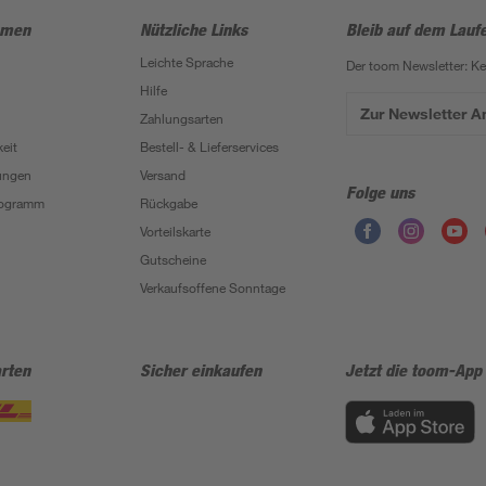
hmen
Nützliche Links
Bleib auf dem Lauf
Leichte Sprache
Der toom Newsletter: K
Hilfe
Zur Newsletter 
Zahlungsarten
eit
Bestell- & Lieferservices
ungen
Versand
Folge uns
Programm
Rückgabe
Vorteilskarte
Gutscheine
Verkaufsoffene Sonntage
rten
Sicher einkaufen
Jetzt die toom-App