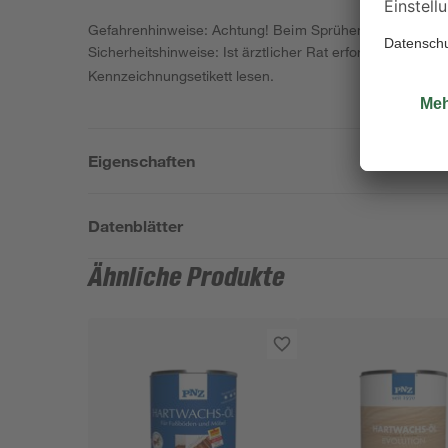
Gefahrenhinweise: Achtung! Beim Sprühen können gefähr
Sicherheitshinweise: Ist ärztlicher Rat erforderlich, V
Kennzeichnungsetikett lesen.
Eigenschaften
Datenblätter
Ähnliche Produkte