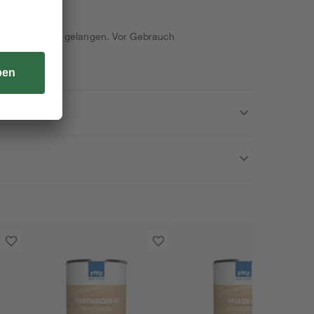
 einatmen.
ände von Kindern gelangen. Vor Gebrauch