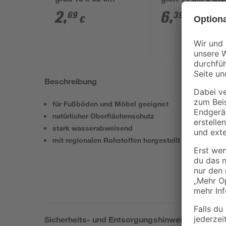
grau 15 x 32 cm
glatt 11 cm 5 St
2
,
6
,
69
39
€
€
Beschreibung
für Fußböden und Möbel geeignet
natürlicher Oberflächenschutz
stark wasserabweisend
mit regionalen Rohstoffen hergestellt
Sicherheits- und Entsorgungshinweise