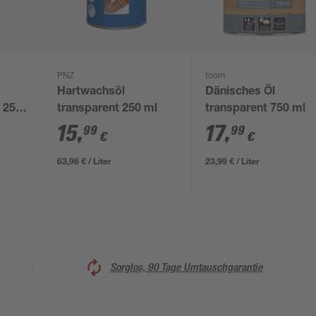
PNZ
toom
Hartwachsöl
Dänisches Öl
n 250
transparent 250 ml
transparent 750 ml
15
,
17
,
99
99
€
€
63,96 € / Liter
23,99 € / Liter
Sorglos, 90 Tage Umtauschgarantie