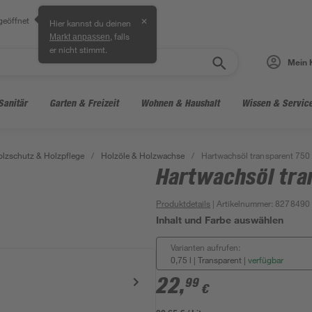
geöffnet
✕
Hier kannst du deinen
, falls
Markt anpassen
er nicht stimmt.
Mein 
Sanitär
Garten & Freizeit
Wohnen & Haushalt
Wissen & Servic
lzschutz & Holzpflege
/
Holzöle & Holzwachse
/
Hartwachsöl transparent 750
Hartwachsöl tra
Produktdetails
| Artikelnummer
:
8278490
Inhalt und Farbe auswählen
Varianten aufrufen:
0,75 l | Transparent
|
verfügbar
22
,
99
€