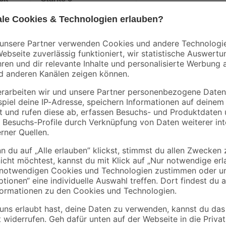
ück
Stärke 6
9
,
5
,
79
29
€
€
Ein Projekt beinhaltet häufig die 
Fall? Dann solltest du dir dieses
verpasst er deinem Werkstück eine
Gebinde sind 0,75 l enthalten, die
ausreichen. Empfohlen sind aber 
Anstrichmittel auf lösemittelhaltig
genutzt werden.
Erfahre mehr darüber, wie du ein
Außenbereich schaffst.