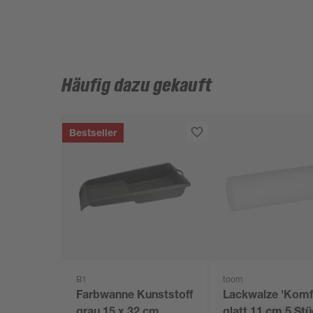
Häufig dazu gekauft
Bestseller
B1
toom
Farbwanne Kunststoff
Lackwalze 'Komf