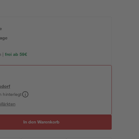
e
tage
 |
frei ab 59€
sdorf
h hinterlegt
 Märkten
In den Warenkorb