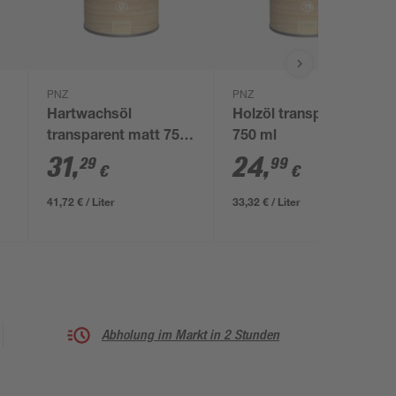
PNZ
PNZ
Hartwachsöl
Holzöl transparent
transparent matt 750
750 ml
ml
31
,
24
,
29
99
€
€
41,72 € / Liter
33,32 € / Liter
Abholung im Markt in 2 Stunden