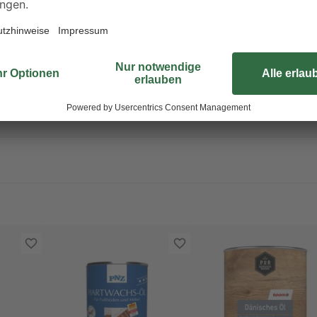
liche lungengängige Tröpfchen entstehen. Aerosol oder Nebel nicht
erpackung oder Kennzeichnungsetikett bereithalten. Darf nicht in die H