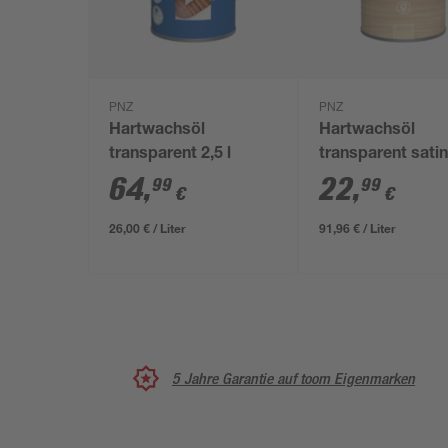
PNZ
PNZ
Hartwachsöl
Hartwachsöl
transparent 2,5 l
transparent sati
ml
64
,
22
,
99
99
€
€
26,00 € / Liter
91,96 € / Liter
5 Jahre Garantie auf toom Eigenmarken