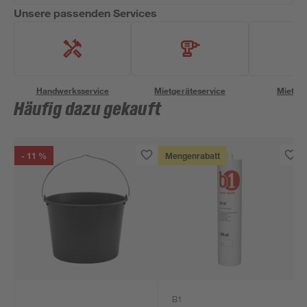
Unsere passenden Services
Handwerksservice
Mietgeräteservice
Miettra
Häufig dazu gekauft
- 11 %
Mengenrabatt
B1