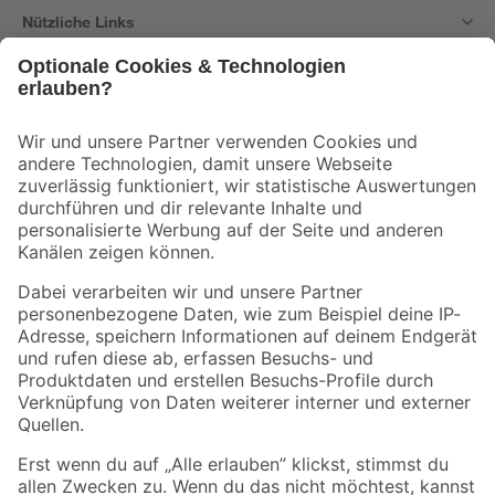
Nützliche Links
Bleib auf dem Laufenden mit unserem Newsletter
Der toom Newsletter: Keine Angebote und Aktionen mehr verpassen!
Zur Newsletter Anmeldung
Folge uns
Zahlungsarten
Versandarten
Sicher einkaufen