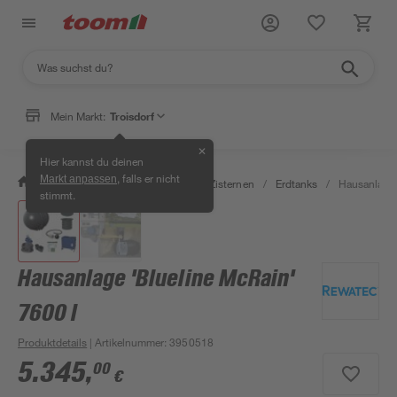
Mein Markt:
Troisdorf
✕
Hier kannst du deinen
, falls er nicht
Markt anpassen
/
Garten & Freizeit
/
Erdtanks & Zisternen
/
Erdtanks
/
Hausanlage 
stimmt.
Hausanlage 'Blueline McRain'
7600 l
Produktdetails
| Artikelnummer
:
3950518
5.345
,
00
€