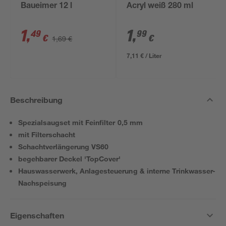
Baueimer 12 l
Acryl weiß 280 ml
1
,
1
,
49
99
€
€
1,69 €
7,11 € / Liter
Beschreibung
Spezialsaugset mit Feinfilter 0,5 mm
mit Filterschacht
Schachtverlängerung VS60
begehbarer Deckel 'TopCover'
Hauswasserwerk, Anlagesteuerung & interne Trinkwasser-
Nachspeisung
Eigenschaften