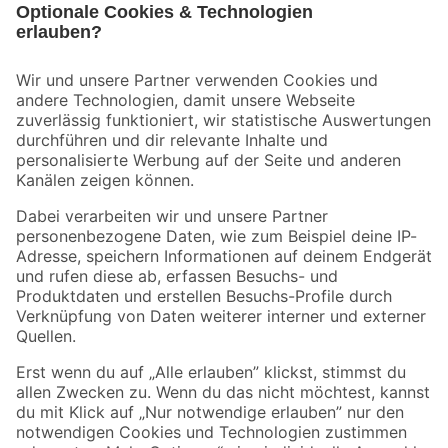
Bleib auf dem Laufenden mit unserem Newsletter
Der toom Newsletter: Keine Angebote und Aktionen mehr verpassen!
Zur Newsletter Anmeldung
Folge uns
Zahlungsarten
Versandarten
Sicher einkaufen
Jetzt die toom-App herunterladen