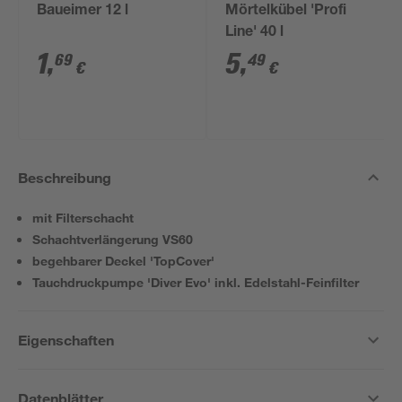
Baueimer 12 l
Mörtelkübel 'Profi
Line' 40 l
1
,
5
,
69
49
€
€
Beschreibung
mit Filterschacht
Schachtverlängerung VS60
begehbarer Deckel 'TopCover'
Tauchdruckpumpe 'Diver Evo' inkl. Edelstahl-Feinfilter
Eigenschaften
Datenblätter