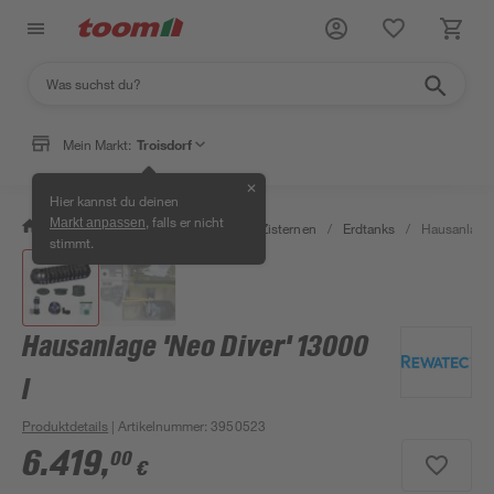
Mein Markt:
Troisdorf
✕
Hier kannst du deinen
, falls er nicht
Markt anpassen
/
Garten & Freizeit
/
Erdtanks & Zisternen
/
Erdtanks
/
Hausanlage 
stimmt.
Hausanlage 'Neo Diver' 13000
l
Produktdetails
| Artikelnummer
:
3950523
6.419
,
00
€