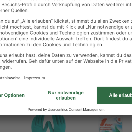
Den Haushaltshandschuh der Reihe 
Bestens geeignet ist das Handschu
Material ermöglicht ein optimales
rt
Baumwollinnenbeschichtung einen
Handschuhpaar ist in unterschiedl