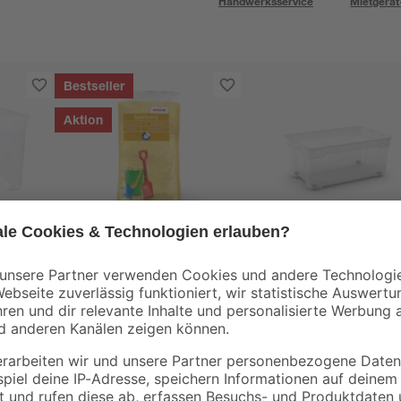
Handwerksservice
Mietgerät
Bestseller
Aktion
toom
KIS
ox
Spielsand beige 0-2
Aufbewahrungsbox
röße
mm 25 kg
'R' Kunststoff Größe
 38 x
L 40 Liter 56,5 x 38 x
2
,
7
,
99
99
€
€
3,29 €
26 cm
0,12 € / Kilogramm