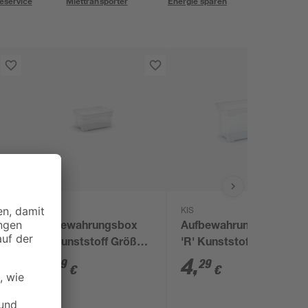
eservice
Miettransporter
Energie sparen
KIS
KIS
Aufbewahrungsbox
Aufbewahrungsbox
'R' Kunststoff Größe
'R' Kunststoff Größe
XS 11 Liter 37 x 25,5 x
S 17 Liter 37 x 26,5 x
2
,
4
,
99
29
€
€
17 cm
25,5 cm