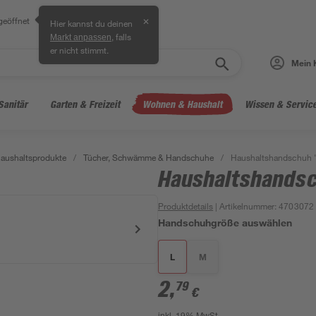
geöffnet
✕
Hier kannst du deinen
, falls
Markt anpassen
er nicht stimmt.
Mein 
Sanitär
Garten & Freizeit
Wohnen & Haushalt
Wissen & Servic
aushaltsprodukte
/
Tücher, Schwämme & Handschuhe
/
Haushaltshandschuh "
Haushaltshandsc
Produktdetails
| Artikelnummer
:
4703072
Handschuhgröße auswählen
L
M
2
,
79
€