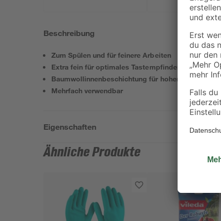
Beschreibung
Zum Spülen und für feinere Arbeiten
Extra fein für optimales Tastempfinden
Baumwollinnenbeschichtung für hohen Tragekomfo
Mehrfach verwendbar
Eigenschaften
Ähnliche Produkte