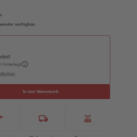
e
 wieder verfügbar.
sdorf
h hinterlegt
 Märkten
In den Warenkorb