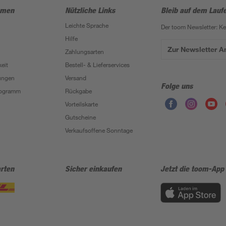
hmen
Nützliche Links
Bleib auf dem Lauf
Leichte Sprache
Der toom Newsletter: K
Hilfe
Zur Newsletter 
Zahlungsarten
eit
Bestell- & Lieferservices
ungen
Versand
Folge uns
Programm
Rückgabe
Vorteilskarte
Gutscheine
Verkaufsoffene Sonntage
rten
Sicher einkaufen
Jetzt die toom-App