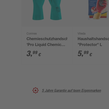
Connex
Vileda
Chemieschutzhandschuh
Haushaltshands
'Pro Liquid Chemical
"Protector" L
Nitril' grün Größe
3
,
5
,
99
99
€
€
10/XL
5 Jahre Garantie auf toom Eigenmarken