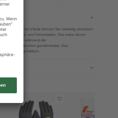
"Sensitive" von Vileda können Sie vielseitig einsetzen.
hpaar für Spül- und Feinarbeiten. Das extra dünne
 Tastempfinden, während die
 hohen Tragekomfort gewährleistet. Das
ichen Größen erhältlich.