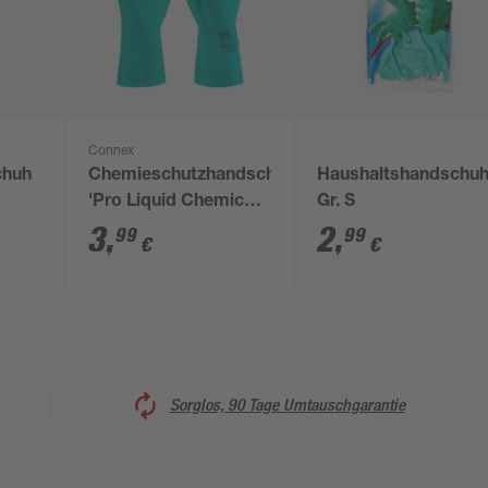
Connex
chuh
Chemieschutzhandschuh
Haushaltshandschu
'Pro Liquid Chemical
Gr. S
Nitril' grün Größe 9/L
3
,
2
,
99
99
€
€
Sorglos, 90 Tage Umtauschgarantie