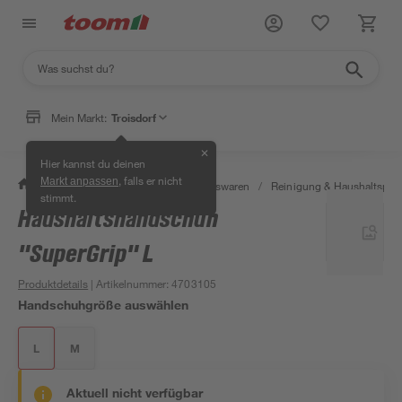
Mein Markt:
Troisdorf
✕
Hier kannst du deinen
, falls er nicht
Markt anpassen
/
Wohnen & Haushalt
/
Haushaltswaren
/
Reinigung & Haushaltspro
stimmt.
Haushaltshandschuh
"SuperGrip" L
Produktdetails
| Artikelnummer
:
4703105
Handschuhgröße auswählen
L
M
Aktuell nicht verfügbar