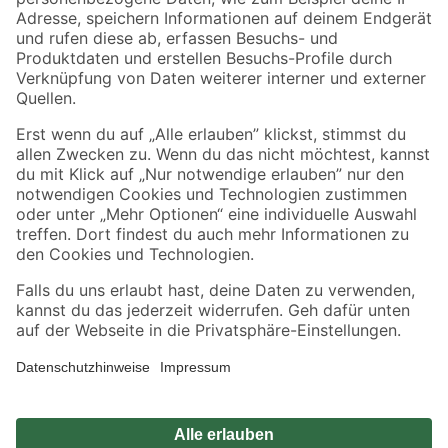
Zahlungsarten
Versandarten
Sicher einkaufen
Jetzt die toom-App herunterladen
Alle Preisangaben in EUR inkl. gesetzl. MwSt.. Die dargestellten Angebote sind unter
Umständen nicht in allen Märkten verfügbar. Die angegebenen Verfügbarkeiten beziehen
sich auf den unter "Mein Markt" ausgewählten toom Baumarkt. Alle Angebote und
Produkte nur solange der Vorrat reicht.
*Paketversand ab 59 € versandkostenfrei, gilt nicht für Artikel mit Speditionsversand, hier
fallen zusätzliche Versandkosten an.
Datenschutz
Privatsphäre
Impressum
AGB