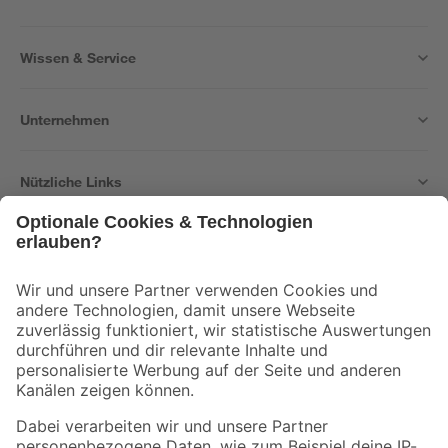
Wissen & Service
Unternehmen
Nützliche Links
Bleib auf dem Laufenden mit unserem Newsletter
Der toom Newsletter: Keine Angebote und Aktionen mehr verpassen!
Zur Newsletter Anmeldung
Folge uns