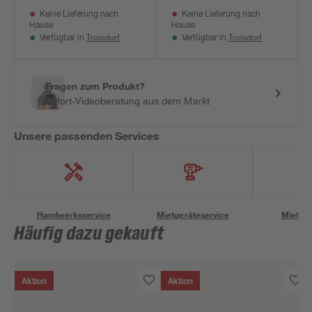
weiß
Keine Lieferung nach
Keine Lieferung nach
Hause
Hause
Troisdorf
Troisdorf
Verfügbar in
Verfügbar in
Fragen zum Produkt?
Sofort-Videoberatung aus dem Markt
Unsere passenden Services
Handwerksservice
Mietgeräteservice
Miettra
Häufig dazu gekauft
Aktion
Aktion