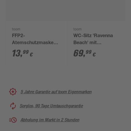
toom
toom
FFP2-
WC-Sitz 'Ravenna
Atemschutzmaske
Beach' mit
mit Ventil, 5 Stück
Absenkautomatik
13
,
69
,
99
99
€
€
weiß
5 Jahre Garantie auf toom Eigenmarken
Sorglos, 90 Tage Umtauschgarantie
Abholung im Markt in 2 Stunden