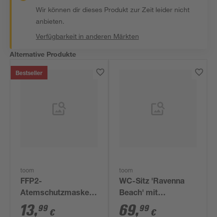
Wir können dir dieses Produkt zur Zeit leider nicht
anbieten.
Verfügbarkeit in anderen Märkten
Alternative Produkte
Bestseller
toom
toom
FFP2-
WC-Sitz 'Ravenna
Atemschutzmaske
Beach' mit
mit Ventil, 5 Stück
Absenkautomatik
13
,
69
,
99
99
€
€