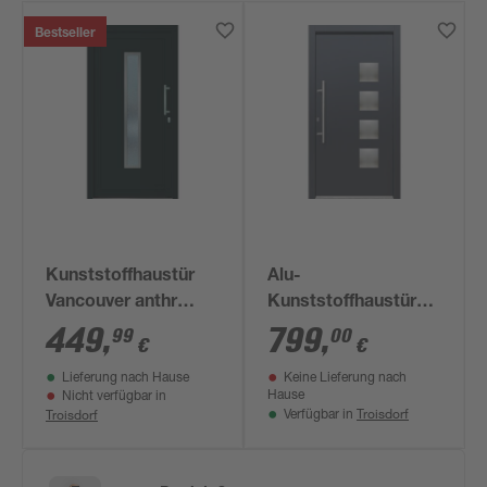
Bestseller
Kunststoffhaustür
Alu-
Vancouver anthr
Kunststoffhaustür
1000x2100mm DIN
'Lugano'
449
,
799
,
99
00
€
€
R
anthrazit/weiß 110 x
Lieferung nach Hause
Keine Lieferung nach
210 cm, Anschlag
Hause
Nicht verfügbar in
links
Troisdorf
Troisdorf
Verfügbar in