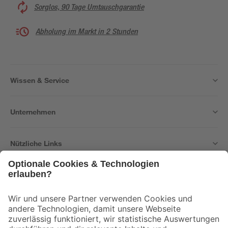
Sorglos, 90 Tage Umtauschgarantie
Abholung im Markt in 2 Stunden
Wissen & Service
Unternehmen
Nützliche Links
Bleib auf dem Laufenden mit unserem Newsletter
Der toom Newsletter: Keine Angebote und Aktionen mehr verpassen!
Zur Newsletter Anmeldung