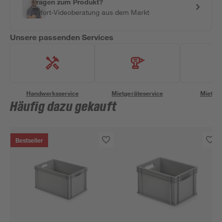
Fragen zum Produkt?
Sofort-Videoberatung aus dem Markt
Unsere passenden Services
Handwerksservice
Mietgeräteservice
Miettra
Häufig dazu gekauft
Bestseller