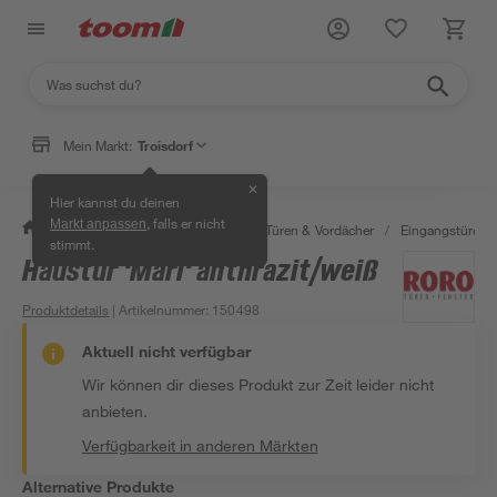
Mein Markt:
Troisdorf
✕
Hier kannst du deinen
, falls er nicht
Markt anpassen
/
Bauen & Renovieren
/
Fenster, Türen & Vordächer
/
Eingangstüren
stimmt.
Haustür 'Marl' anthrazit/weiß
Produktdetails
| Artikelnummer
:
150498
Aktuell nicht verfügbar
Wir können dir dieses Produkt zur Zeit leider nicht
anbieten.
Verfügbarkeit in anderen Märkten
Alternative Produkte