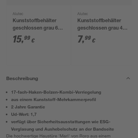
Alutec
Alutec
Kunststoffbehälter
Kunststoffbehälter
geschlossen grau 60
geschlossen grau 40
x 40 x 32 cm
x 30 x 23,5 cm
15
,
7
,
99
99
€
€
Beschreibung
17-fach-Haken-Bolzen-Kombi-Verriegelung
aus einem Kunststoff-Mehrkammerprofil
2 Jahre Garantie
Ud-Wert: 1,7
verfügt über Sicherheitsausstattungen wie ESG-
Verglasung und Aushebelschutz an der Bandseite
Die hochwertige Haustüre 'Marl' von Roro aus einem