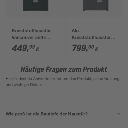
Kunststoffhaustür
Alu-
Vancouver anthr
Kunststoffhaustür
1000x2100mm DIN R
'Lugano'
449
,
799
,
99
00
€
€
anthrazit/weiß 110 x
210 cm, Anschlag
links
Häufige Fragen zum Produkt
Hier findest du Antworten rund um das Produkt, seine Nutzung
und wichtige Details.
Wie groß ist die Bautiefe der Haustür?