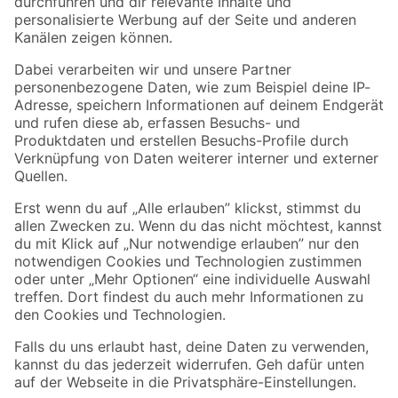
Folge uns
Zahlungsarten
Versandarten
Sicher einkaufen
Jetzt die toom-App herunterladen
Alle Preisangaben in EUR inkl. gesetzl. MwSt.. Die dargestellten Angebote sind unter
Umständen nicht in allen Märkten verfügbar. Die angegebenen Verfügbarkeiten beziehen
sich auf den unter "Mein Markt" ausgewählten toom Baumarkt. Alle Angebote und