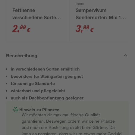
toom
Fetthenne
Sempervivum
verschiedene Sorten,
Sondersorten-Mix 12
10,5 cm Topf
cm Topf
2
,
3
,
99
99
€
€
Beschreibung
in verschiedenen Sorten erhältlich
besonders für Steingärten geeignet
für sonnige Standorte
winterhart und pflegeleicht
auch als Dachbepflanzung geeignet
Hinweis zu Pflanzen
Wir möchten dir maximal frische Qualität
garantieren. Deswegen ordern wir deine Pflanze
erst nach der Bestellung direkt beim Gärtner. Da
kann es passieren, dass wir um etwas mehr Geduld