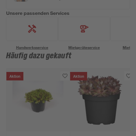
Unsere passenden Services
Handwerksservice
Mietgeräteservice
Miettra
Häufig dazu gekauft
Aktion
Aktion