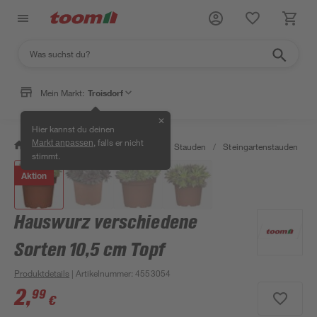
Mein Markt:
Troisdorf
✕
Hier kannst du deinen
, falls er nicht
Markt anpassen
/
Garten & Freizeit
/
Pflanzen
/
Stauden
/
Steingartenstauden
/
stimmt.
Aktion
Hauswurz verschiedene
Sorten 10,5 cm Topf
Produktdetails
| Artikelnummer
:
4553054
2
,
99
€