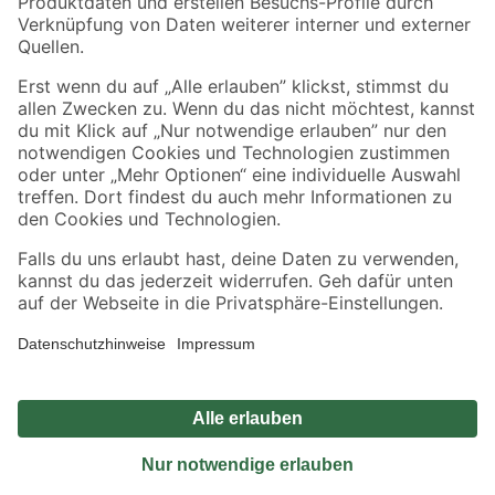
Sicher einkaufen
Jetzt die toom-App herunterladen
Alle Preisangaben in EUR inkl. gesetzl. MwSt.. Die dargestellten Angebote sind unter
Umständen nicht in allen Märkten verfügbar. Die angegebenen Verfügbarkeiten beziehen
sich auf den unter "Mein Markt" ausgewählten toom Baumarkt. Alle Angebote und
Produkte nur solange der Vorrat reicht.
*Paketversand ab 59 € versandkostenfrei, gilt nicht für Artikel mit Speditionsversand, hier
fallen zusätzliche Versandkosten an.
Datenschutz
Privatsphäre
Impressum
AGB
Nutzungsbedingungen
Widerrufsrecht
Vertrag widerrufen
Barrierefreiheit