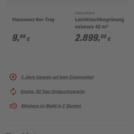
SedumExtra
Hauswurz 6er-Tray
Leichtdachbegrünung
extensiv 42 m²
9
,
2.899
,
99
00
€
€
5 Jahre Garantie auf toom Eigenmarken
Sorglos, 90 Tage Umtauschgarantie
Abholung im Markt in 2 Stunden