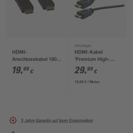
Schwaiger
HDMI-
HDMI-Kabel
Anschlusskabel 180°-
'Premium High-
Schwenkstecker
Speed' mit Ethernet
19
,
29
,
99
99
€
€
1,5 m
19,99 € / Meter
5 Jahre Garantie auf toom Eigenmarken