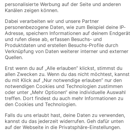
Folge uns
Zahlungsarten
Versandarten
Sicher einkaufen
Jetzt die toom-App herunterladen
Alle Preisangaben in EUR inkl. gesetzl. MwSt.. Die dargestellten Angebote sind unter
Umständen nicht in allen Märkten verfügbar. Die angegebenen Verfügbarkeiten beziehen
sich auf den unter "Mein Markt" ausgewählten toom Baumarkt. Alle Angebote und