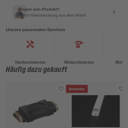
Fragen zum Produkt?
Sofort-Videoberatung aus dem Markt
Unsere passenden Services
Handwerksservice
Mietgeräteservice
Miettra
Häufig dazu gekauft
Bestseller