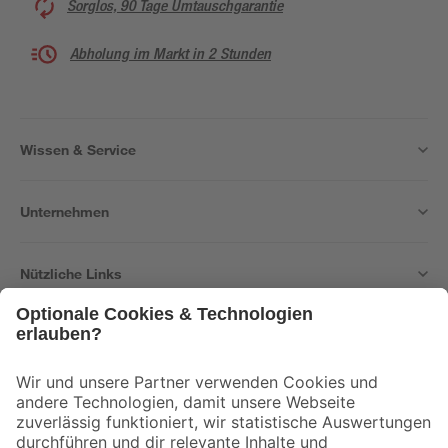
Sorglos, 90 Tage Umtauschgarantie
Abholung im Markt in 2 Stunden
Wissen & Service
Unternehmen
Nützliche Links
Bleib auf dem Laufenden mit unserem Newsletter
Der toom Newsletter: Keine Angebote und Aktionen mehr verpassen!
Zur Newsletter Anmeldung