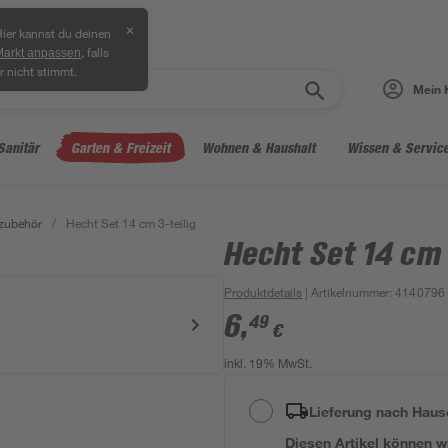
✕
ier kannst du deinen
, falls
Markt anpassen
r nicht stimmt.
Mein 
Sanitär
Garten & Freizeit
Wohnen & Haushalt
Wissen & Servic
zubehör
/
Hecht Set 14 cm 3-teilig
Hecht Set 14 cm 
Produktdetails
| Artikelnummer
:
4140796
6
,
49
€
inkl. 19% MwSt.
Lieferung nach Haus
Diesen Artikel können wir