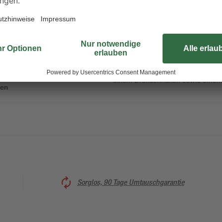
Das Hechtset von Westline enthält
ideal zum Anlocken des Zielfische
s Design
sowie 3-D-Augen ausgestattet und
über einen integrierten Bleikopf 
einem Dreifachhaken sowie einem
ken
Sorglos, 90 Tage Umtauschgarantie