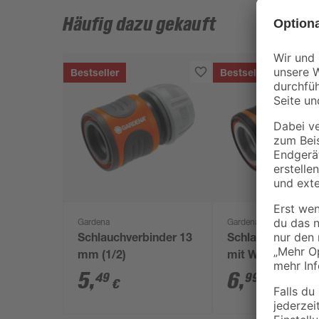
Häufig dazu gekauft
Bestseller
Bestseller
Gardena
Gardena
Schlauchverbinder 13
Schlauchverbind
mm (1/2)
mit Wasserstopp
mm (1/2")
5
,
6
,
49
99
€
€