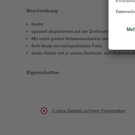
Beschreibung
Hecht
speziell abgestimmt auf die Zielfische, natürliche
Mit extra großer Schwanzschaufel und 3-D-Augen
Soft-Body mit holografischer Folie
Jeder Köder mit je einem Dreifach- und Einfachha
Eigenschaften
5 Jahre Garantie auf toom Eigenmarken