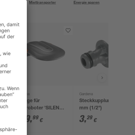
eservice
Miettransporter
Energie sparen
Gardena
Gardena
Garage für
Steckkupplung 13
Mähroboter 'SILENO
mm (1/2")
city/SILENO
149
,
3
,
99
29
€
€
life/SILENO Minimo'