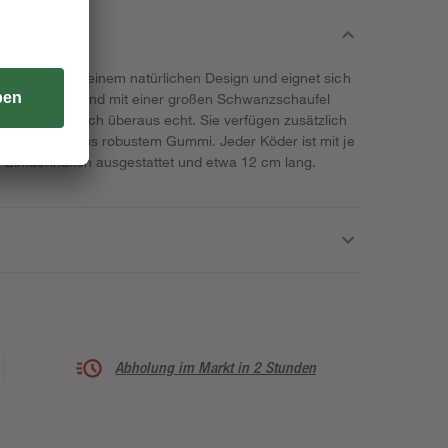
 drei Köder in einem natürlichen Design und eignet sich
s. Die Köder sind mit einer großen Schwanzschaufel
 wirken dadurch überaus echt. Sie verfügen zusätzlich
und bestehen aus robustem Gummi. Jeder Köder ist mit je
 Einfachhaken ausgestattet und etwa 12 cm lang.
Abholung im Markt in 2 Stunden