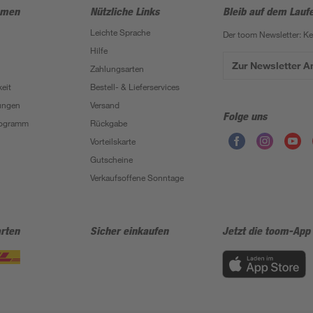
hmen
Nützliche Links
Bleib auf dem Lauf
Leichte Sprache
Der toom Newsletter: K
Hilfe
Zur Newsletter 
Zahlungsarten
eit
Bestell- & Lieferservices
ungen
Versand
Folge uns
Programm
Rückgabe
Vorteilskarte
Gutscheine
Verkaufsoffene Sonntage
rten
Sicher einkaufen
Jetzt die toom-App