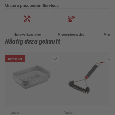
Unsere passenden Services
Handwerksservice
Mietgeräteservice
Miettra
Häufig dazu gekauft
Bestseller
Weber
Weber