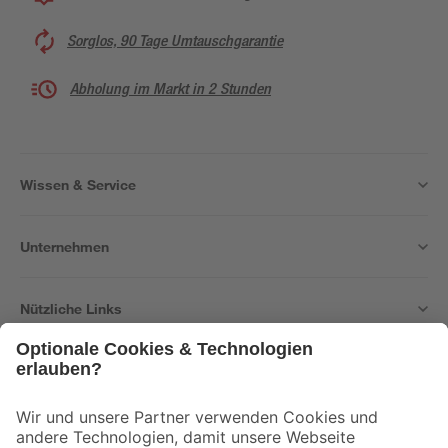
Sorglos, 90 Tage Umtauschgarantie
Abholung im Markt in 2 Stunden
Wissen & Service
Unternehmen
Nützliche Links
Bleib auf dem Laufenden mit unserem Newsletter
Der toom Newsletter: Keine Angebote und Aktionen mehr verpassen!