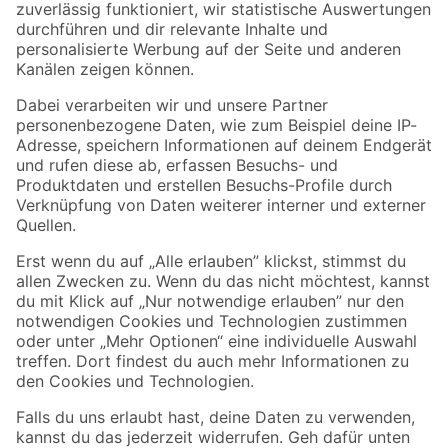
Zur Newsletter Anmeldung
Folge uns
Zahlungsarten
Versandarten
Sicher einkaufen
Jetzt die toom-App herunterladen
Alle Preisangaben in EUR inkl. gesetzl. MwSt.. Die dargestellten Angebote sind unter