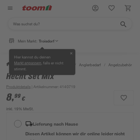
Mein Markt:
Troisdorf
✕
Hier kannst du deinen
, falls er nicht
Markt anpassen
/
Garten & Freizeit
/
Tierbedarf
/
Anglerbedarf
/
Angelzubehör
/
stimmt.
Hecht Set Mix
Produktdetails
| Artikelnummer
:
4140719
8
,
99
€
inkl. 19% MwSt.
Lieferung nach Hause
Diesen Artikel können wir dir online leider nicht