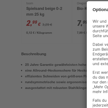
toom
Oregon®
Spielsand beige 0-2
Bio-Kettensägenö
mm 25 kg
2
,
7
,
99
99
€
€
3,29 €
0,12 € / Kilogramm
7,99 € / Liter
Beschreibung
25 Jahre Garantie gewährleisten hohe Qualität und
eine Allround-Heckenschere für Hecken, Büsche o
effizientes Schneiden von größeren Flächen dank K
rundsymmetrische sowie ergonomisch geformte Gri
ausgestattet mit robusten Stahlklingen für Langleb