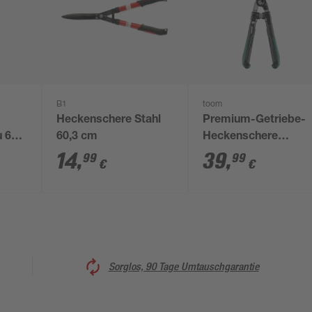
B1
toom
Heckenschere Stahl
Premium-Getriebe-
u 60
60,3 cm
Heckenschere
Carbonstahl 61 cm
14
,
39
,
99
99
€
€
Sorglos, 90 Tage Umtauschgarantie