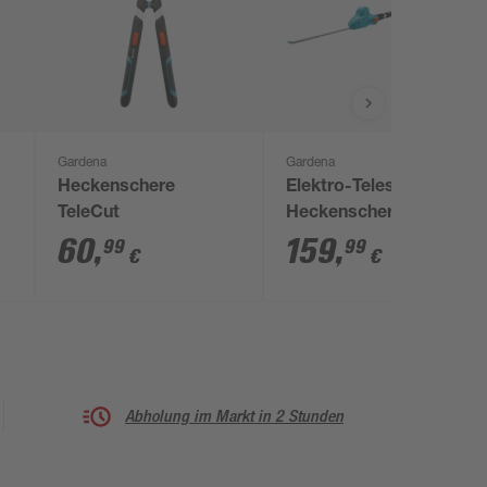
Gardena
Gardena
Heckenschere
Elektro-Teleskop-
TeleCut
Heckenschere 'THS
500/48' bis zu 3,5 m
60
,
159
,
99
99
€
€
500 W
Abholung im Markt in 2 Stunden