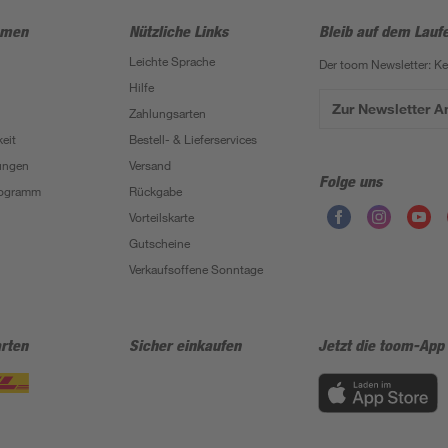
hmen
Nützliche Links
Bleib auf dem Lauf
Leichte Sprache
Der toom Newsletter: K
Hilfe
Zur Newsletter 
Zahlungsarten
eit
Bestell- & Lieferservices
ungen
Versand
Folge uns
Programm
Rückgabe
Vorteilskarte
Gutscheine
Verkaufsoffene Sonntage
rten
Sicher einkaufen
Jetzt die toom-App