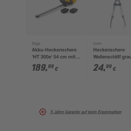
Stiga
toom
Akku-Heckenschere
Heckenschere
'HT 300e' 54 cm mit 2
Wellenschliff gra
Akkus
cm
189
,
24
,
99
99
€
€
5 Jahre Garantie auf toom Eigenmarken