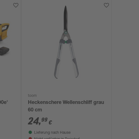
toom
00e'
Heckenschere Wellenschliff grau
60 cm
24
,
99
€
Lieferung nach Hause
Troisdorf