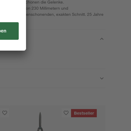
ialkunststoff schonen die Gelenke.
 einer Länge von 230 Millimetern und
en einen pflanzenschonenden, exakten Schnitt. 25 Jahre
alität.
Bestseller