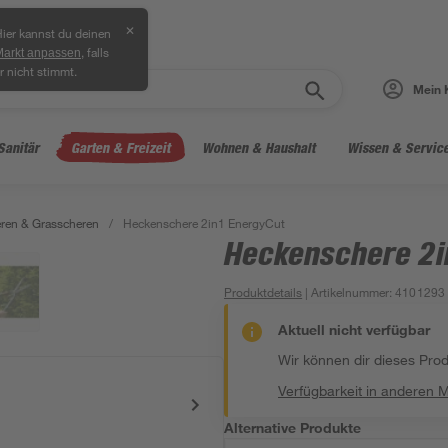
✕
ier kannst du deinen
, falls
Markt anpassen
r nicht stimmt.
Mein 
Sanitär
Garten & Freizeit
Wohnen & Haushalt
Wissen & Servic
ren & Grasscheren
/
Heckenschere 2in1 EnergyCut
Heckenschere 2i
Produktdetails
| Artikelnummer
:
4101293
Aktuell nicht verfügbar
Wir können dir dieses Produ
Verfügbarkeit in anderen 
Alternative Produkte