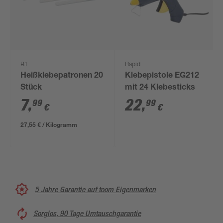
B1
Rapid
Heißklebepatronen 20
Klebepistole EG212
Stück
mit 24 Klebesticks
7
,
22
,
99
99
€
€
27,55 € / Kilogramm
5 Jahre Garantie auf toom Eigenmarken
Sorglos, 90 Tage Umtauschgarantie