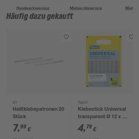
Handwerksservice
Mietgeräteservice
Miettra
Häufig dazu gekauft
B1
Rapid
Heißklebepatronen 20
Klebestick Universal
Stück
transparent Ø 12 x 94
mm 14 Stück
7
,
4
,
99
79
€
€