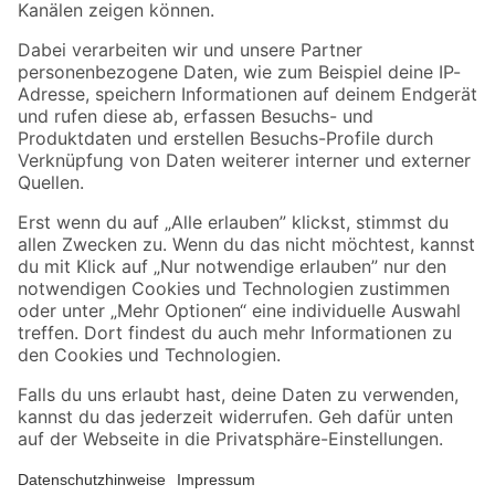
Folge uns
Zahlungsarten
Versandarten
Sicher einkaufen
Jetzt die toom-App herunterladen
Alle Preisangaben in EUR inkl. gesetzl. MwSt.. Die dargestellten Angebote sind unter
Umständen nicht in allen Märkten verfügbar. Die angegebenen Verfügbarkeiten beziehen
sich auf den unter "Mein Markt" ausgewählten toom Baumarkt. Alle Angebote und
Produkte nur solange der Vorrat reicht.
*Paketversand ab 59 € versandkostenfrei, gilt nicht für Artikel mit Speditionsversand, hier