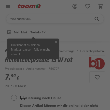
Mein Markt:
Troisdorf
✕
Hier kannst du deinen
, falls er nicht
Markt anpassen
/
Werkstatt & Maschinen
/
Elektrowerkzeuge
/
Heißklebepistolen & He
stimmt.
Heißklebepistole 15 W rot
Produktdetails
| Artikelnummer
:
1750707
7
,
99
€
inkl. 19% MwSt.
Lieferung nach Hause
Diesen Artikel können wir dir online leider nicht