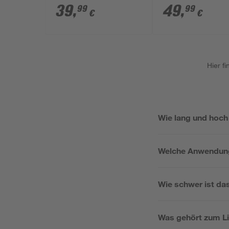
E
Ø 26 x 450 mm
39
,
49
,
99
99
€
€
Hier f
Wie lang und hoch
Welche Anwendunge
Wie schwer ist da
Was gehört zum Li