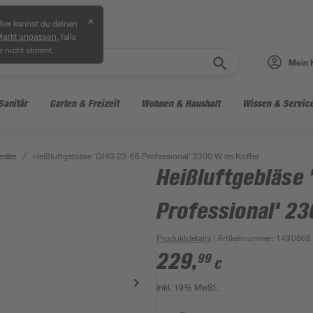
✕
ier kannst du deinen
, falls
Markt anpassen
r nicht stimmt.
Mein 
Sanitär
Garten & Freizeit
Wohnen & Haushalt
Wissen & Servic
eräte
/
Heißluftgebläse 'GHG 23-66 Professional' 2300 W im Koffer
Heißluftgebläse
Professional' 23
Produktdetails
| Artikelnummer
:
1490868
229
,
99
€
inkl. 19% MwSt.