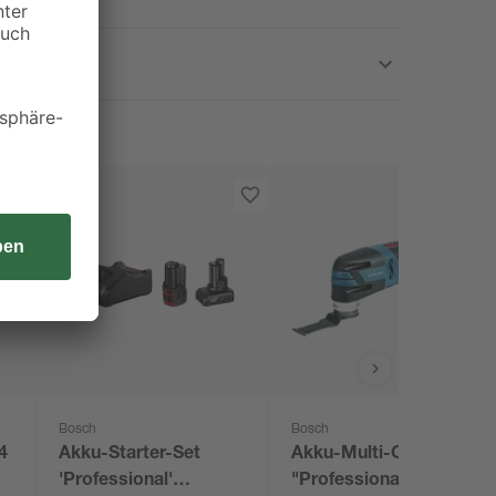
Bosch
Bosch
4
Akku-Starter-Set
Akku-Multi-Cutter
'Professional'
"Professional" GOP