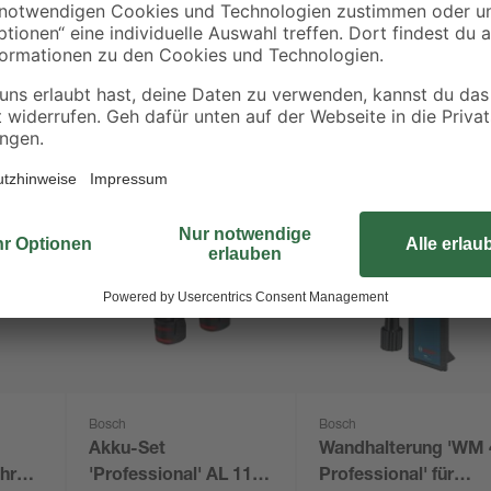
Bosch
Bosch
Akku-Set
Wandhalterung 'WM 
hrer
'Professional' AL 1130
Professional' für