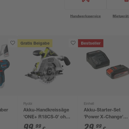
Handwerksservice
Mietgerät
Gratis Beigabe
Bestseller
Ryobi
Einhell
uber
Akku-Handkreissäge
Akku-Starter-Set
'ONE+ R18CS-0' ohne
'Power X-Change'
 2
Akku, Ø 165 mm
Ladegerät und Akku
99
,
29
,
99
99
€
€