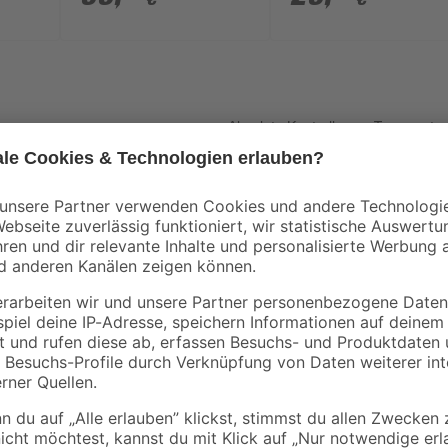
nd
18 V 2,5 Ah
Absolute Kontrolle von Temperatu
Professional' wurde speziell für 
Luftstromgeschwindigkeiten, digita
anpassbaren Programmen bietet di
jedem Arbeitsschritt. Dank seines
leistungsstarke 'GHG 23-66 Profes
Anwenderschutz und eine lange W
Thermoschutzfunktion, die automa
abschaltet, dabei läuft das Gebläse
den Einsatz bei zahlreichen Arbei
Kabelschrumpfen. Das 1,4"-Displa
hohen Bedienkomfort. Das Heißluft
für mehr Anwenderschutz nach Ge