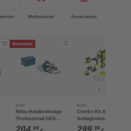
eservice
Miettransporter
Energie sparen
Bestseller
Bosch
Ryobi
Akku-Handkreissäge
Combo Kit Akku-
'Professional GKS
Schlagbohrschrauber,
18V-57 G' ohne Akku
Winkelschleifer,
204
,
299
,
99
99
€
€