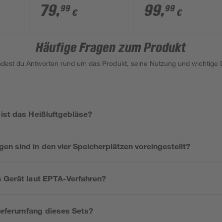
CV GBA 12 V mit
Rotationslaser
79
,
99
,
99
99
€
€
Ladegerät und 2
Akkus
Häufige Fragen zum Produkt
indest du Antworten rund um das Produkt, seine Nutzung und wichtige D
 ist das Heißluftgebläse?
n sind in den vier Speicherplätzen voreingestellt?
s Gerät laut EPTA-Verfahren?
eferumfang dieses Sets?