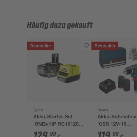
Häufig dazu gekauft
Bestseller
Bestseller
Ryobi
Bosch
Akku-Starter-Set
Akku-Bohrschra
'ONE+ HP RC18120-
'GSR 12V-15
150X' 18 V 5,0 Ah mit
Professional' mit
129
,
119
,
99
99
€
€