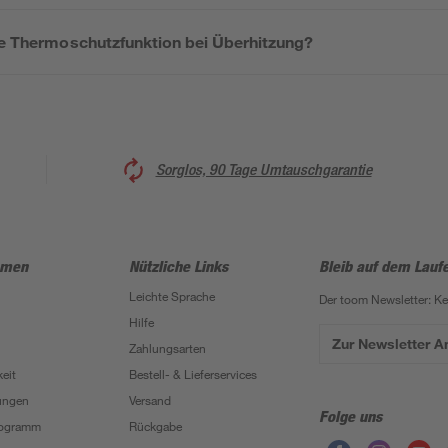
die Thermoschutzfunktion bei Überhitzung?
Sorglos, 90 Tage Umtauschgarantie
hmen
Nützliche Links
Bleib auf dem Lauf
Leichte Sprache
Der toom Newsletter: K
Hilfe
Zur Newsletter 
Zahlungsarten
eit
Bestell- & Lieferservices
ungen
Versand
Folge uns
Programm
Rückgabe