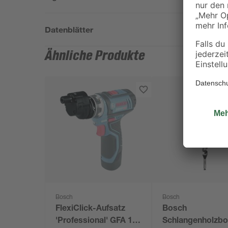
Datenblätter
Ähnliche Produkte
Bosch
Bosch
FlexiClick-Aufsatz
Bosch
'Professional' GFA 12-
Schlangenholzbo