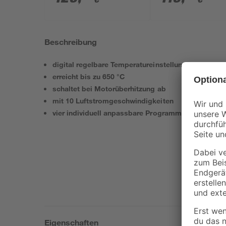
Akku und Ladegerät
Akkus, Tasche u
Zubehörset
Beschreibung
digital regelbare Temperatureinstellungen
erreicht bis zu 650 °C
schaltet bei Motorüberhitzung ab
mit 10 Luftstromgeschwindigkeiten
vier individuell anpassbare Programme
Eigenschaften