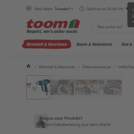
Mein Markt:
Troisdorf
Geöffnet bis 20:00 Uhr
H
e
Werkstatt & Maschinen
Bauen & Renovieren
Bad & 
/
Werkstatt & Maschinen
/
Elektrowerkzeuge
/
Heißluftg
Fragen zum Produkt?
Sofort-Videoberatung aus dem Markt