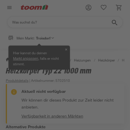
Mein Markt:
Troisdorf
✕
Hier kannst du deinen
, falls er nicht
Markt anpassen
/
Bauen & Renovieren
/
Heizen
/
Heizungen
/
Heizkörper
/
Heiz
stimmt.
Heizkörper Typ 22 1000 mm
Produktdetails
| Artikelnummer
:
5702510
Aktuell nicht verfügbar
Wir können dir dieses Produkt zur Zeit leider nicht
anbieten.
Verfügbarkeit in anderen Märkten
Alternative Produkte