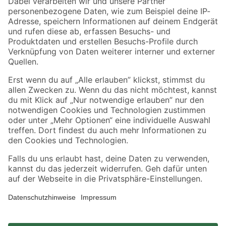
Zahlungsarten
Versandarten
Sicher einkaufen
Jetzt die toom-App herunterladen
Alle Preisangaben in EUR inkl. gesetzl. MwSt.. Die dargestellten Angebote sind unter
Umständen nicht in allen Märkten verfügbar. Die angegebenen Verfügbarkeiten beziehen
sich auf den unter "Mein Markt" ausgewählten toom Baumarkt. Alle Angebote und
Produkte nur solange der Vorrat reicht.
*Paketversand ab 59 € versandkostenfrei, gilt nicht für Artikel mit Speditionsversand, hier
fallen zusätzliche Versandkosten an.