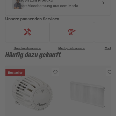
Fragen zum Produkt?
Sofort-Videoberatung aus dem Markt
Unsere passenden Services
Handwerksservice
Mietgeräteservice
Miettra
Häufig dazu gekauft
Bestseller