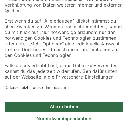
Sicher einkaufen
Jetzt die toom-App herunterladen
Alle Preisangaben in EUR inkl. gesetzl. MwSt.. Die dargestellten Angebote sind unter
Umständen nicht in allen Märkten verfügbar. Die angegebenen Verfügbarkeiten beziehen
sich auf den unter "Mein Markt" ausgewählten toom Baumarkt. Alle Angebote und
Produkte nur solange der Vorrat reicht.
*Paketversand ab 59 € versandkostenfrei, gilt nicht für Artikel mit Speditionsversand, hier
fallen zusätzliche Versandkosten an.
Datenschutz
Privatsphäre
Impressum
AGB
Nutzungsbedingungen
Widerrufsrecht
Vertrag widerrufen
Barrierefreiheit