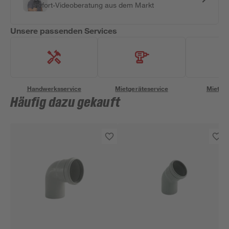
Sofort-Videoberatung aus dem Markt
Unsere passenden Services
Handwerksservice
Mietgeräteservice
Miettra
Häufig dazu gekauft