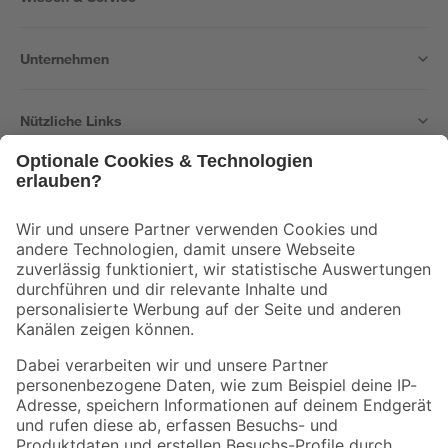
Unternehmen
Nützliche Links
Bleib auf dem Laufenden mit unserem Newsletter
Der toom Newsletter: Keine Angebote und Aktionen mehr verpassen!
Zur Newsletter Anmeldung
Folge uns
Zahlungsarten
Versandarten