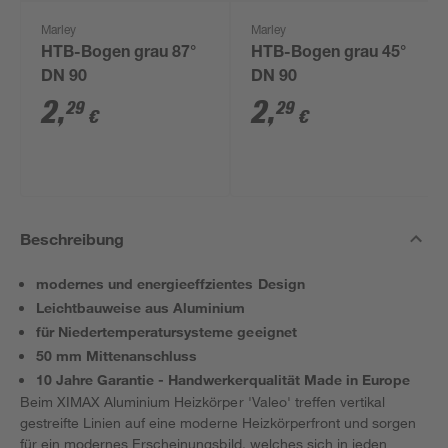
Marley
Marley
HTB-Bogen grau 87°
HTB-Bogen grau 45°
DN 90
DN 90
2
,
2
,
29
29
€
€
Beschreibung
modernes und energieeffzientes Design
Leichtbauweise aus Aluminium
für Niedertemperatursysteme geeignet
50 mm Mittenanschluss
10 Jahre Garantie - Handwerkerqualität Made in Europe
Beim XIMAX Aluminium Heizkörper 'Valeo' treffen vertikal
gestreifte Linien auf eine moderne Heizkörperfront und sorgen
für ein modernes Erscheinungsbild, welches sich in jeden