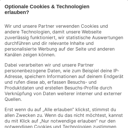
Bleib auf dem Laufenden mit unserem Newsletter
Der toom Newsletter: Keine Angebote und Aktionen mehr verpassen!
Zur Newsletter Anmeldung
Folge uns
Zahlungsarten
Versandarten
Sicher einkaufen
Jetzt die toom-App herunterladen