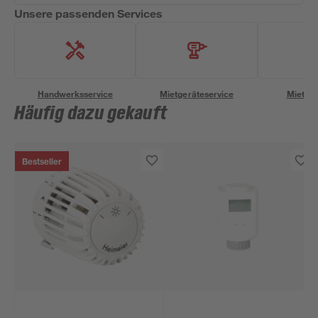
Unsere passenden Services
Handwerksservice
Mietgeräteservice
Miettra
Häufig dazu gekauft
Bestseller