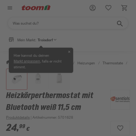
Mein Markt:
Troisdorf
✕
Hier kannst du deinen
, falls er nicht
Markt anpassen
/
Bauen & Renovieren
/
Heizen
/
Heizungen
/
Thermostate
/
Hei
stimmt.
Heizkörperthermostat mit
Bluetooth weiß 11,5 cm
Produktdetails
| Artikelnummer
:
5701628
24
,
99
€