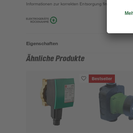
Informationen zur korrekten Entsorgung findest du
hier
.
Eigenschaften
Ähnliche Produkte
Bestseller