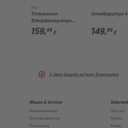
Wilo
Trinkwasser-
Umwälzpumpe 4
Zirkulationspumpe
Wilo-Star-Z Nova
159
,
149
,
99
99
€
€
5 Jahre Garantie auf toom Eigenmarken
Wissen & Service
Unterne
Handwerksservice
Über uns
Entsorgungsservice
Karriere
Finanzierung
Presse