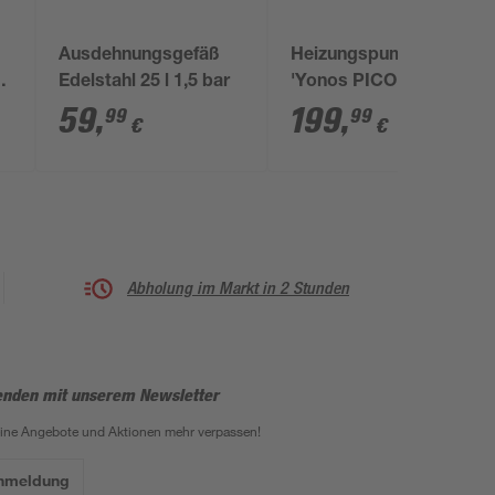
Ausdehnungsgefäß
Heizungspumpe
a
Edelstahl 25 l 1,5 bar
'Yonos PICO 1.0'
25/1-4
59
,
199
,
99
99
€
€
Abholung im Markt in 2 Stunden
enden mit unserem Newsletter
eine Angebote und Aktionen mehr verpassen!
Anmeldung