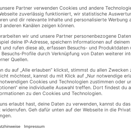
Kirchhoff
B1
Winkel 90 Grad Ø
Spültischarmatur
 x 32
19,05 mm (3/4”)
'Carli' chromfarben
2
,
22
,
89
99
€
€
Die Heizungspumpe "Yonos Pico" v
Warmwasserheizungen aller Systeme
und Zweifamilienhäusern. Mit dem 
und ohne Werkzeug elektrisch ansc
Schraubanschluss des Nennwerts D
sich der Sollwert genau einstelle
Verbrauchs.