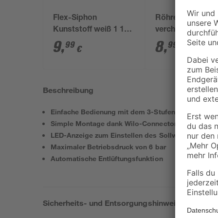
Flex-Siphon
Röhrensiphon
Kunststoff weiß 1 1/2'
verchromt 1 1/4"
x 40/50 mm
mm
9
,
8
,
99
99
€
€
Beschreibung
Einfache Bedienung mit dem 3-Stufenregler
Simple Montage dank Wilo-Connector
LED-Anzeige zum Einstellen des Sollwertes
Maximaler Betriebsdruck von 6 bar
Automatische Entlüftungsfunktion
Sicherheits- und Entsorgungshinweise