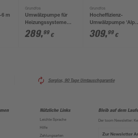
Grundfos
Grundfos
-6 m
Umwälzpumpe für
Hocheffizienz-
Heizungssysteme
Umwälzpumpe 'Alph
'Alpha2 25-40 180'
2 25-60' 180 mm 230
289
,
309
,
99
99
€
€
V
Sorglos, 90 Tage Umtauschgarantie
hmen
Nützliche Links
Bleib auf dem Lauf
Leichte Sprache
Der toom Newsletter: K
Hilfe
Zur Newsletter 
Zahlungsarten