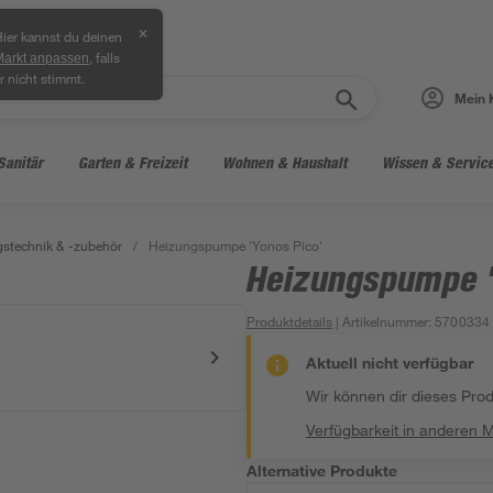
✕
ier kannst du deinen
, falls
Markt anpassen
r nicht stimmt.
Mein 
Sanitär
Garten & Freizeit
Wohnen & Haushalt
Wissen & Servic
stechnik & -zubehör
/
Heizungspumpe 'Yonos Pico'
Heizungspumpe '
Produktdetails
| Artikelnummer
:
5700334
Aktuell nicht verfügbar
Wir können dir dieses Produ
Verfügbarkeit in anderen 
Alternative Produkte