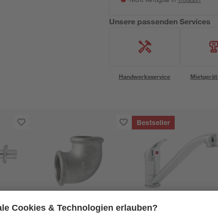
Nicht verfügbar in
Unsere passenden Services
Handwerksservice
Mietgerät
Bestseller