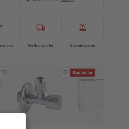
Nicht verfügbar in
eservice
Miettransporter
Energie sparen
Bestseller