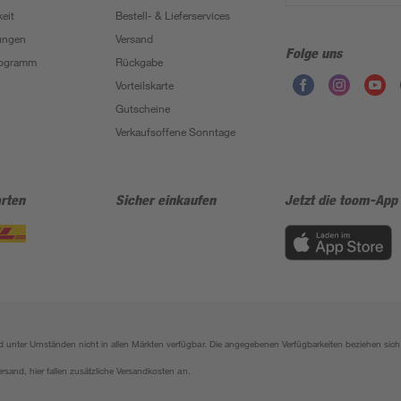
eit
Bestell- & Lieferservices
ungen
Versand
Folge uns
Programm
Rückgabe
Vorteilskarte
Gutscheine
Verkaufsoffene Sonntage
rten
Sicher einkaufen
Jetzt die toom-App
sind unter Umständen nicht in allen Märkten verfügbar. Die angegebenen Verfügbarkeiten beziehen s
ersand, hier fallen zusätzliche Versandkosten an.