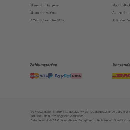
Übersicht Ratgeber
Nachhaltigk
Übersicht Märkte
Auszeichn
DIY-Städte-Index 2026
Affiliate-
Zahlungsarten
Versanda
Alle Preisangaben in EUR inkl. gesetzl. MwSt.. Die dargestellten Angebote 
und Produkte nur solange der Vorrat reicht.
*Paketversand ab 59 € versandkostenfrei, gilt nicht für Artikel mit Speditionsv