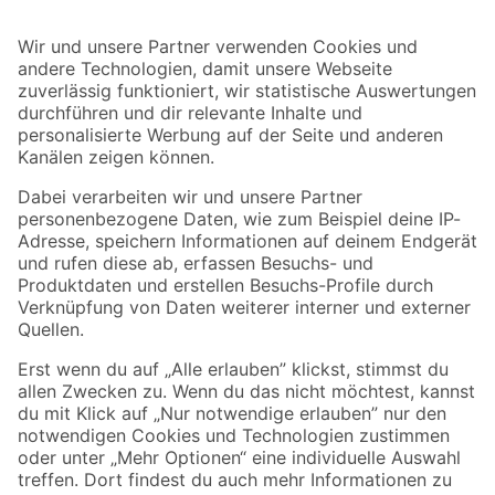
Bleib auf dem Laufenden mit unserem Newsletter
Der toom Newsletter: Keine Angebote und Aktionen mehr verpassen!
Zur Newsletter Anmeldung
Folge uns
Zahlungsarten
Versandarten
Sicher einkaufen
Jetzt die toom-App herunterladen