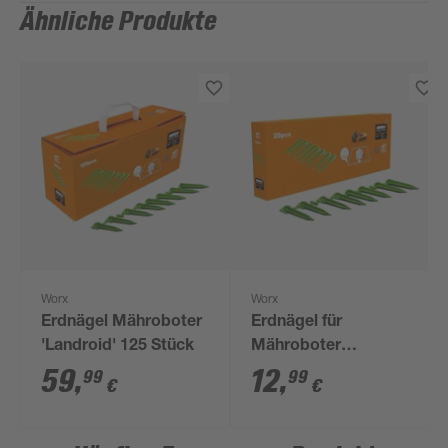
Ähnliche Produkte
Worx
Worx
Erdnägel Mähroboter
Erdnägel für
'Landroid' 125 Stück
Mähroboter
'Landroid' 25 Stück
59
,
12
,
99
99
€
€