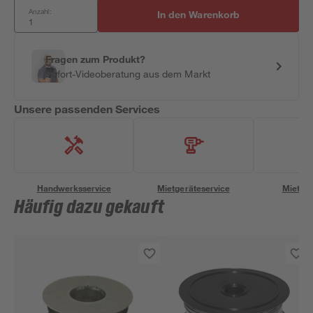
Anzahl:
In den Warenkorb
Fragen zum Produkt?
Sofort-Videoberatung aus dem Markt
Unsere passenden Services
Handwerksservice
Mietgeräteservice
Miettra
Häufig dazu gekauft