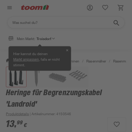
Mein Markt:
Troisdorf
✕
Hier kannst du deinen
, falls er nicht
Markt anpassen
/
Garten & Freizeit
/
Gartenmaschinen
/
Rasenmäher
/
Rasenmäher
stimmt.
Heringe für Begrenzungskabel
'Landroid'
Produktdetails
| Artikelnummer
:
4150546
13
,
99
€