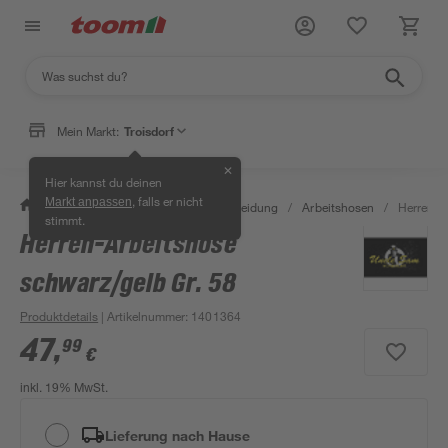
Mein Markt:
Troisdorf
✕
Hier kannst du deinen
, falls er nicht
Markt anpassen
/
Bauen & Renovieren
/
Arbeitskleidung
/
Arbeitshosen
/
Herren-A
stimmt.
Herren-Arbeitshose
schwarz/gelb Gr. 58
Produktdetails
| Artikelnummer
:
1401364
47
,
99
€
inkl. 19% MwSt.
Lieferung nach Hause