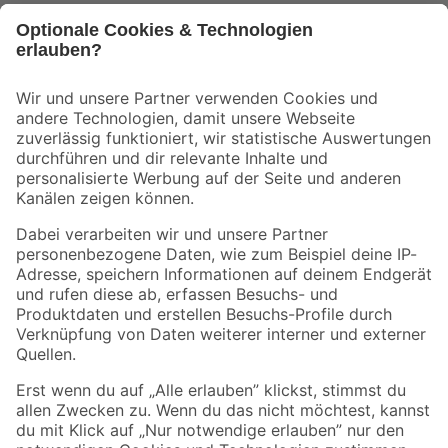
Bleib auf dem Laufenden mit unserem Newsletter
Der toom Newsletter: Keine Angebote und Aktionen mehr verpassen!
Zur Newsletter Anmeldung
Folge uns
Zahlungsarten
Versandarten
Sicher einkaufen
Jetzt die toom-App herunterladen