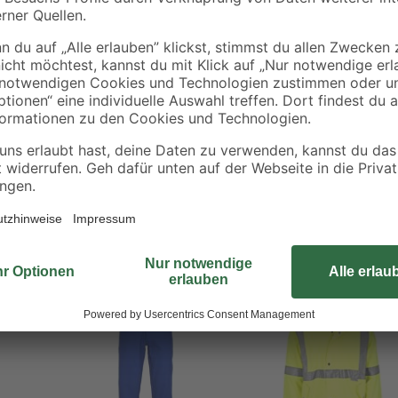
Der Herren Sweathoody 'TX' Größe
und hat eine aufgeraute Innenseit
und hat eine dicke Kordel im Krag
sorgen für weitere Ausstattung. T