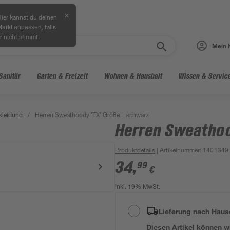
✕
ier kannst du deinen
, falls
Markt anpassen
r nicht stimmt.
Mein 
Sanitär
Garten & Freizeit
Wohnen & Haushalt
Wissen & Servic
kleidung
/
Herren Sweathoody 'TX' Größe L schwarz
Herren Sweathoo
Produktdetails
| Artikelnummer
:
1401349
34
,
99
€
inkl. 19% MwSt.
Lieferung nach Haus
Diesen Artikel können wir