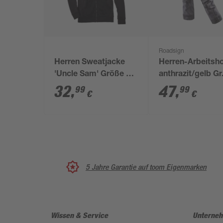
Roadsign
Herren Sweatjacke
Herren-Arbeitsh
'Uncle Sam' Größe M
anthrazit/gelb Gr
anthrazit/schwarz
32
,
47
,
99
99
€
€
5 Jahre Garantie auf toom Eigenmarken
Wissen & Service
Unterne