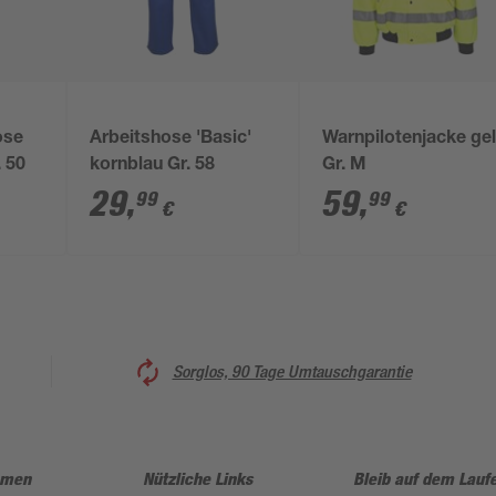
ose
Arbeitshose 'Basic'
Warnpilotenjacke ge
. 50
kornblau Gr. 58
Gr. M
29
,
59
,
99
99
€
€
Sorglos, 90 Tage Umtauschgarantie
hmen
Nützliche Links
Bleib auf dem Lauf