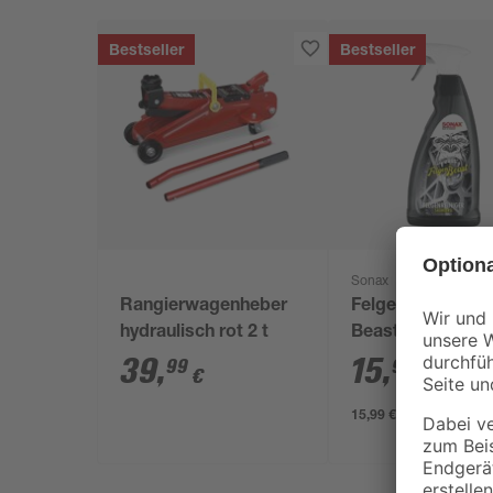
Bestseller
Bestseller
Sonax
Rangierwagenheber
Felgenreiniger 'F
hydraulisch rot 2 t
Beast' 1 l
39
,
15
,
99
99
€
€
15,99 € / Liter