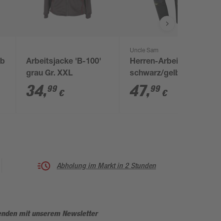
Uncle Sam
lb
Arbeitsjacke 'B-100'
Herren-Arbeitshose
grau Gr. XXL
schwarz/gelb Gr. 48
34
,
47
,
99
99
€
€
Abholung im Markt in 2 Stunden
enden mit unserem Newsletter