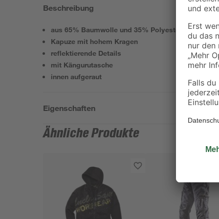
Beschreibung
aus 65% Baumwolle und 35% Polyester
Kapuze mit hohem Kragen
reflektierende Details
mit Kängurutasche
innen aufgeraut
Eigenschaften
Ähnliche Produkte