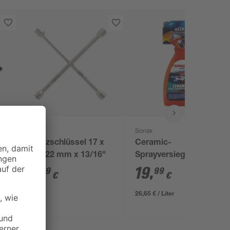
Sonax
el
Kreuzschlüssel 17 x
Ceramic-
er
19 x 22 mm x 13/16"
Sprayversiegelung
'Xtreme' 750 ml
8
,
19
,
99
99
€
€
26,65 € / Liter