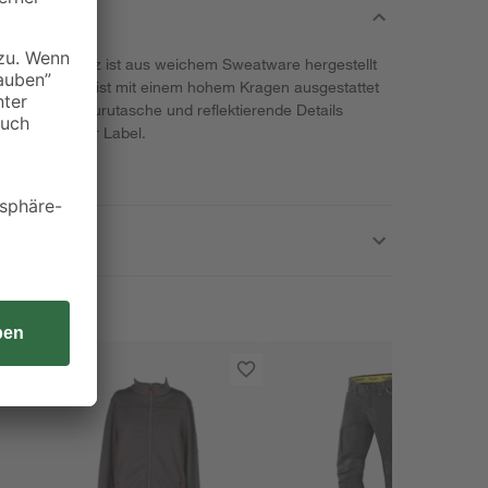
 L in schwarz ist aus weichem Sweatware hergestellt
e. Die Kapuze ist mit einem hohem Kragen ausgestattet
en. Eine Kängurutasche und reflektierende Details
errax Workwear Label.