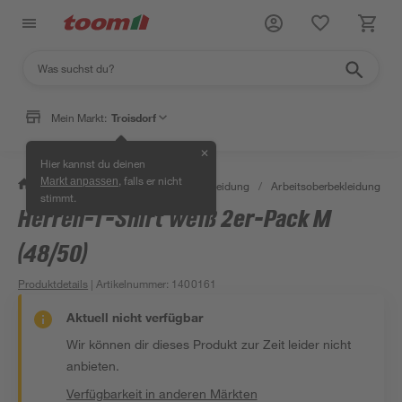
Mein Markt:
Troisdorf
✕
Hier kannst du deinen
, falls er nicht
Markt anpassen
/
Bauen & Renovieren
/
Arbeitskleidung
/
Arbeitsoberbekleidung
/
stimmt.
Herren-T-Shirt weiß 2er-Pack M
(48/50)
Produktdetails
| Artikelnummer
:
1400161
Aktuell nicht verfügbar
Wir können dir dieses Produkt zur Zeit leider nicht
anbieten.
Verfügbarkeit in anderen Märkten