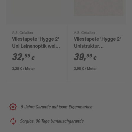
A.S. Création
A.S. Création
Vliestapete 'Hygge 2'
Vliestapete 'Hygge 2'
Uni Leinenoptik weiß
Unistruktur
10,05 m x 0,53 m
grau/beige 0,53 x
32
,
39
,
99
99
€
€
10,05 m
3,28 € / Meter
3,98 € / Meter
5 Jahre Garantie auf toom Eigenmarken
Sorglos, 90 Tage Umtauschgarantie