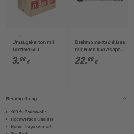
toom
Umzugskarton mit
Drehmomentschlüssel
Textfeld 65 l
mit Nuss und Adapter
1/2"
3
,
22
,
99
99
€
€
Beschreibung
100 % Baumwolle
Hochwertige Qualität
Hoher Tragekomfort
2er Pack