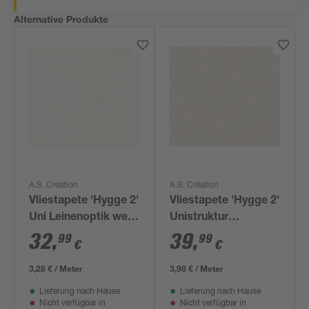
Alternative Produkte
A.S. Création
A.S. Création
Vliestapete 'Hygge 2'
Vliestapete 'Hygge 2'
Uni Leinenoptik weiß
Unistruktur
10,05 m x 0,53 m
grau/beige 0,53 x
32
,
39
,
99
99
€
€
10,05 m
3,28 € / Meter
3,98 € / Meter
Lieferung nach Hause
Lieferung nach Hause
Nicht verfügbar in
Nicht verfügbar in