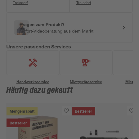
Troisdorf
Troisdorf
Fragen zum Produkt?
Sofort-Videoberatung aus dem Markt
Unsere passenden Services
Handwerksservice
Mietgeräteservice
Miettra
Häufig dazu gekauft
Mengenrabatt
Bestseller
Bestseller