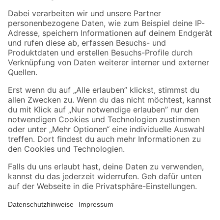
Zahlungsarten
Versandarten
Sicher einkaufen
Jetzt die toom-App herunterladen
Alle Preisangaben in EUR inkl. gesetzl. MwSt.. Die dargestellten Angebote sind unter
Umständen nicht in allen Märkten verfügbar. Die angegebenen Verfügbarkeiten beziehen
sich auf den unter "Mein Markt" ausgewählten toom Baumarkt. Alle Angebote und
Produkte nur solange der Vorrat reicht.
*Paketversand ab 59 € versandkostenfrei, gilt nicht für Artikel mit Speditionsversand, hier
fallen zusätzliche Versandkosten an.