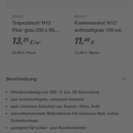
BRAVO
BRAVO
Trapezblech 'H12
Kantenwinkel 'H12'
Plus' grau 200 x 90,6 x
anthrazitgrau 100 cm
0,04 cm
13
,
11
,
25
49
€
€
/ m²
23,99 € / Pack
11,49 € / Meter
Beschreibung
Hitzebeständig bis 350 °C (ca. 20 Sekunden)
aus hochwertigem, robusten Aramid
zum sicheren Arbeiten am Kamin, Ofen, Grill
rutschhemmende Silikonlinien für sicheren Halt, hoher
Schnittschutz
geeignet für Links- und Rechtshänder