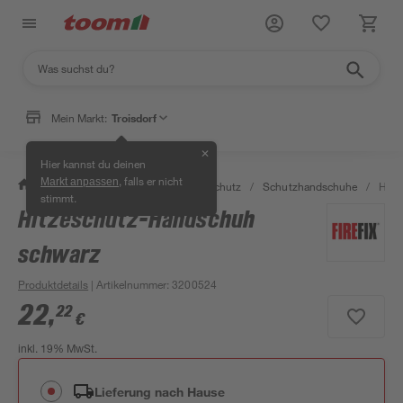
Mein Markt:
Troisdorf
✕
Hier kannst du deinen
, falls er nicht
Markt anpassen
/
Bauen & Renovieren
/
Arbeitsschutz
/
Schutzhandschuhe
/
Hitz
stimmt.
Hitzeschutz-Handschuh
schwarz
Produktdetails
| Artikelnummer
:
3200524
22
,
22
€
inkl. 19% MwSt.
Lieferung nach Hause