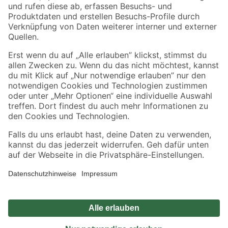
Zahlungsarten
Versandarten
Sicher einkaufen
Jetzt die toom-App herunterladen
Alle Preisangaben in EUR inkl. gesetzl. MwSt.. Die dargestellten Angebote sind unter
Umständen nicht in allen Märkten verfügbar. Die angegebenen Verfügbarkeiten beziehen
sich auf den unter "Mein Markt" ausgewählten toom Baumarkt. Alle Angebote und
Produkte nur solange der Vorrat reicht.
*Paketversand ab 59 € versandkostenfrei, gilt nicht für Artikel mit Speditionsversand, hier
fallen zusätzliche Versandkosten an.
Datenschutz
Privatsphäre
Impressum
AGB
Nutzungsbedingungen
Widerrufsrecht
Vertrag widerrufen