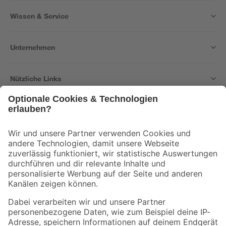
Wissen & Service
Unternehmen
Nützliche Links
Bleib auf dem Laufenden mit unserem Newsletter
Der toom Newsletter: Keine Angebote und Aktionen mehr verpassen!
Zur Newsletter Anmeldung
Folge uns