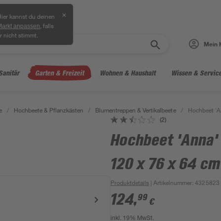
✕
ier kannst du deinen
, falls
Markt anpassen
r nicht stimmt.
Mein 
Sanitär
Garten & Freizeit
Wohnen & Haushalt
Wissen & Servic
e
/
Hochbeete & Pflanzkästen
/
Blumentreppen & Vertikalbeete
/
Hochbeet 'A
(2)
Hochbeet 'Anna'
120 x 76 x 64 cm
Produktdetails
| Artikelnummer
:
4325823
124
,
99
€
inkl. 19% MwSt.