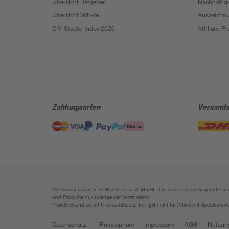
Übersicht Ratgeber
Nachhaltigk
Übersicht Märkte
Auszeichn
DIY-Städte-Index 2026
Affiliate-
Zahlungsarten
Versanda
Alle Preisangaben in EUR inkl. gesetzl. MwSt.. Die dargestellten Angebote 
und Produkte nur solange der Vorrat reicht.
*Paketversand ab 59 € versandkostenfrei, gilt nicht für Artikel mit Speditionsv
Datenschutz
Privatsphäre
Impressum
AGB
Nutzun