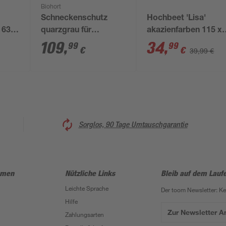
Biohort
Schneckenschutz
Hochbeet 'Lisa'
a 630
quarzgrau für
akazienfarben 115 x
63 cm
Hochbeet 1,5 x 1,5 m
70 x 40,5 cm
109
,
34
,
99
99
€
€
39,99 €
Sorglos, 90 Tage Umtauschgarantie
hmen
Nützliche Links
Bleib auf dem Lauf
Leichte Sprache
Der toom Newsletter: K
Hilfe
Zur Newsletter 
Zahlungsarten