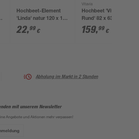
Vitavia
Hochbeet-Element
Hochbeet 'Vita 630
'Linda' natur 120 x 19
Rund' 82 x 63 x 82 cm
x 80 cm
schwarz
22
,
159
,
99
99
€
€
Abholung im Markt in 2 Stunden
enden mit unserem Newsletter
eine Angebote und Aktionen mehr verpassen!
Anmeldung