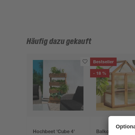
Häufig dazu gekauft
Bestseller
- 18 %
Hochbeet 'Cube 4'
Balkon-Gewächs