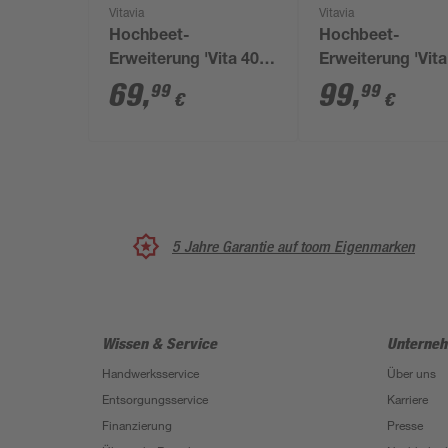
Vitavia
Vitavia
Hochbeet-
Hochbeet-
Erweiterung 'Vita 401
Erweiterung 'Vit
Stretched' 80 x 40 cm
Stretched' 80 x 
69
,
99
,
99
99
€
€
schwarz
granitfarben
5 Jahre Garantie auf toom Eigenmarken
Wissen & Service
Unterne
Handwerksservice
Über uns
Entsorgungsservice
Karriere
Finanzierung
Presse