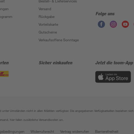
eit
Bestell- & Lieferservices
ungen
Versand
Folge uns
Programm
Rückgabe
Vorteilskarte
Gutscheine
Verkaufsoffene Sonntage
rten
Sicher einkaufen
Jetzt die toom-App
sind unter Umständen nicht in allen Märkten verfügbar. Die angegebenen Verfügbarkeiten beziehen s
ersand, hier fallen zusätzliche Versandkosten an.
gsbedingungen
Widerrufsrecht
Vertrag widerrufen
Barrierefreiheit