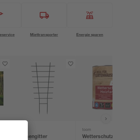
eservice
Miettransporter
Energie sparen
toom
Blumengitter
Wetterschutz-