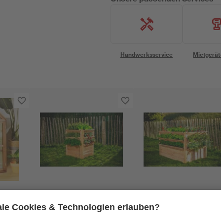
Handwerksservice
Mietgerät
Westmann
Westmann
haus
Hochbeet 'Premium'
Hochbeet 'Premium'