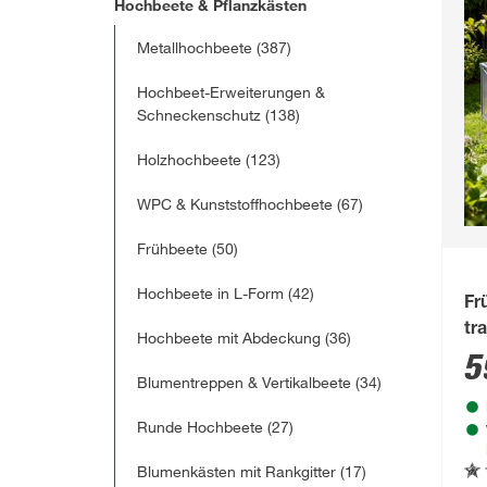
Hochbeete & Pflanzkästen
Metallhochbeete
(387)
Hochbeet-Erweiterungen &
Schneckenschutz
(138)
Holzhochbeete
(123)
WPC & Kunststoffhochbeete
(67)
Frühbeete
(50)
Hochbeete in L-Form
(42)
Fr
tr
Hochbeete mit Abdeckung
(36)
16
5
Blumentreppen & Vertikalbeete
(34)
Runde Hochbeete
(27)
Blumenkästen mit Rankgitter
(17)