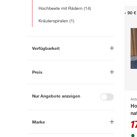
Hochbeete mit Rädern
(14)
- 90 €
Kräuterspiralen
(1)
Verfügbarkeit
Lieferung nach Hause
(394)
In Troisdorf verfügbar
(28)
Preis
Auf Wunsch in Troisdorf
bestellbar
(509)
-
€
Anderen Markt auswählen
Nur Angebote anzeigen
Ant
Ho
na
Marke
1