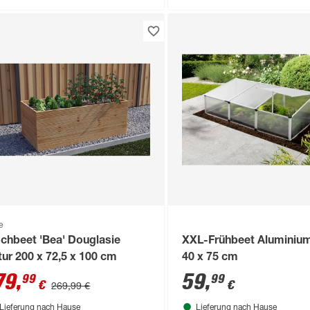
e
chbeet 'Bea' Douglasie
XXL-Frühbeet Aluminium
tur 200 x 72,5 x 100 cm
40 x 75 cm
79
,
59
,
99
99
€
€
269,99 €
Lieferung nach Hause
Lieferung nach Hause