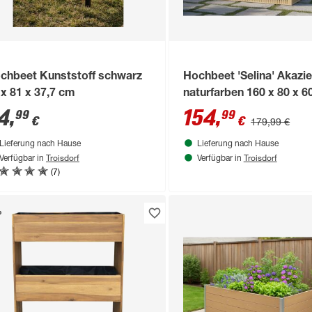
chbeet Kunststoff schwarz
Hochbeet 'Selina' Akazi
 x 81 x 37,7 cm
naturfarben 160 x 80 x 
4
,
154
,
99
99
€
€
179,99 €
Lieferung nach Hause
Lieferung nach Hause
Troisdorf
Troisdorf
Verfügbar in
Verfügbar in
(7)
%