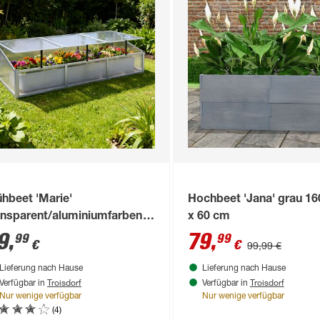
ühbeet 'Marie'
Hochbeet 'Jana' grau 16
ansparent/aluminiumfarben/weiß
x 60 cm
0 x 40 x 70 cm
9
,
79
,
99
99
€
€
99,99 €
Lieferung nach Hause
Lieferung nach Hause
Troisdorf
Troisdorf
Verfügbar in
Verfügbar in
Nur wenige verfügbar
Nur wenige verfügbar
(4)