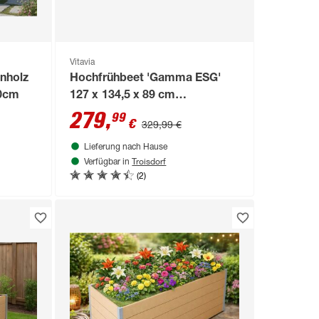
Vitavia
enholz
Hochfrühbeet 'Gamma ESG'
60cm
127 x 134,5 x 89 cm
aluminiumfarben
279
,
99
€
329,99 €
Lieferung nach Hause
Troisdorf
Verfügbar in
(2)