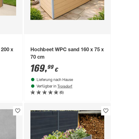
200 x
Hochbeet WPC sand 160 x 75 x
70 cm
169
,
99
€
Lieferung nach Hause
Troisdorf
Verfügbar in
(6)