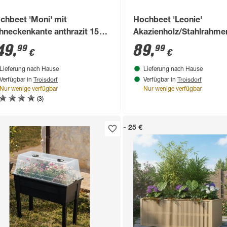
chbeet 'Moni' mit
Hochbeet 'Leonie'
hneckenkante anthrazit 150
Akazienholz/Stahlrahme
77 x 75 cm
naturfarben/schwarz 90 
49
,
89
,
99
99
€
€
31 cm
Lieferung nach Hause
Lieferung nach Hause
Troisdorf
Troisdorf
Verfügbar in
Verfügbar in
Nur wenige verfügbar
Nur wenige verfügbar
(3)
- 25 €