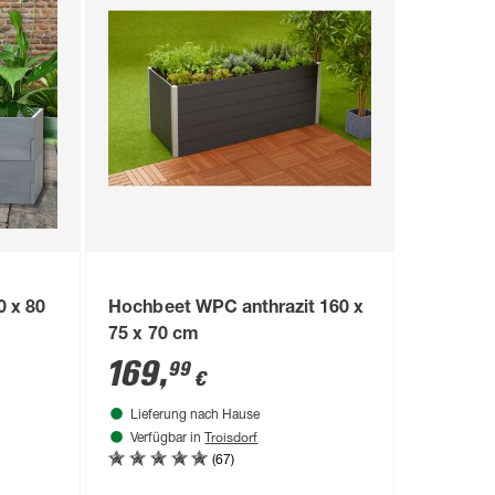
0 x 80
Hochbeet WPC anthrazit 160 x
75 x 70 cm
169
,
99
€
Lieferung nach Hause
Troisdorf
Verfügbar in
(67)