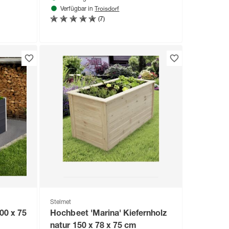
Troisdorf
Verfügbar in
(7)
Stelmet
00 x 75
Hochbeet 'Marina' Kiefernholz
natur 150 x 78 x 75 cm