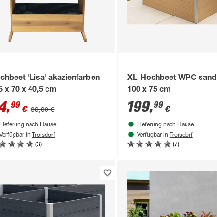
chbeet 'Lisa' akazienfarben
XL-Hochbeet WPC sand 
5 x 70 x 40,5 cm
100 x 75 cm
4
,
199
,
99
99
€
€
39,99 €
Lieferung nach Hause
Lieferung nach Hause
Troisdorf
Troisdorf
Verfügbar in
Verfügbar in
(3)
(7)