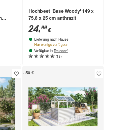
Hochbeet 'Base Woody' 149 x
n
75,6 x 25 cm anthrazit
x 100 x
24
,
99
€
Lieferung nach Hause
Nur wenige verfügbar
Troisdorf
Verfügbar in
(13)
- 50 €