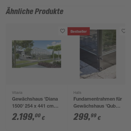
Ähnliche Produkte
Bestseller
Vitavia
Halls
Gewächshaus 'Diana
Fundamentrahmen für
1500' 254 x 441 cm
Gewächshaus 'Qube
mit 4 mm
610' 6,4 m²
2.199
,
299
,
00
99
€
€
Hohlkammerplatten
aluminiumfarben