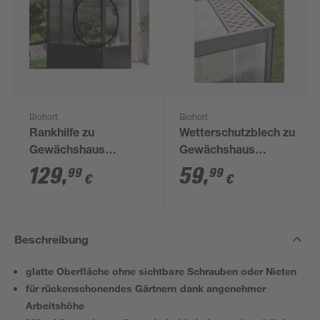
Biohort
Biohort
Rankhilfe zu
Wetterschutzblech zu
Gewächshaus
Gewächshaus
Florentina
Florentina Gr. 0,5m
129
,
59
,
99
99
€
€
Beschreibung
glatte Oberfläche ohne sichtbare Schrauben oder Nieten
für rückenschonendes Gärtnern dank angenehmer
Arbeitshöhe