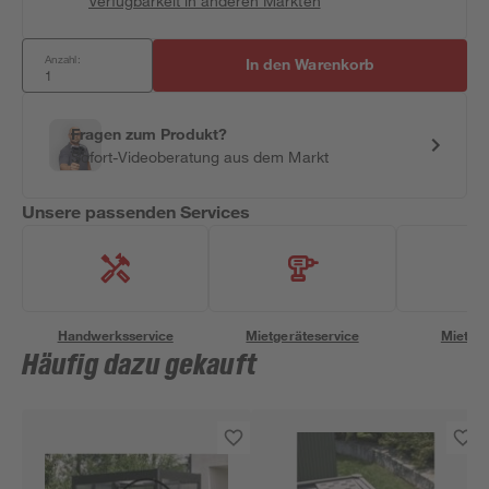
Verfügbarkeit in anderen Märkten
Anzahl:
In den Warenkorb
Fragen zum Produkt?
Sofort-Videoberatung aus dem Markt
Unsere passenden Services
Handwerksservice
Mietgeräteservice
Miettra
Häufig dazu gekauft