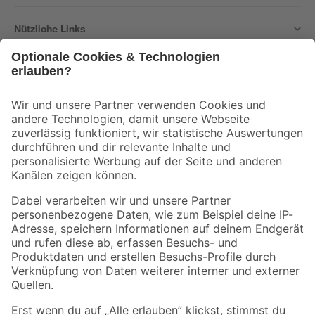
Nützliche Links
Bleib auf dem Laufenden mit unserem Newsletter
Der toom Newsletter: Keine Angebote und Aktionen mehr verpassen!
Zur Newsletter Anmeldung
Folge uns
Zahlungsarten
Versandarten
Sicher einkaufen