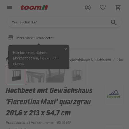
Mein Markt:
Troisdorf
✕
Hier kannst du deinen
, falls er nicht
Markt anpassen
/
Garten & Freizeit
/
Anzucht, Gewächshäuser & Hochbeete
/
Hochbe
stimmt.
Hochbeet mit Gewächshaus
'Florentina Maxi' quarzgrau
201,6 x 213 x 54,7 cm
Produktdetails
| Artikelnummer
:
10516198