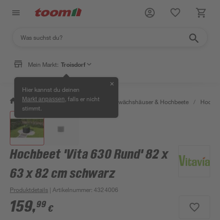
Mein Markt:
Troisdorf
✕
Hier kannst du deinen
, falls er nicht
Markt anpassen
/
Garten & Freizeit
/
Anzucht, Gewächshäuser & Hochbeete
/
Hochbe
stimmt.
Hochbeet 'Vita 630 Rund' 82 x
63 x 82 cm schwarz
Produktdetails
| Artikelnummer
:
4324006
159
,
99
€