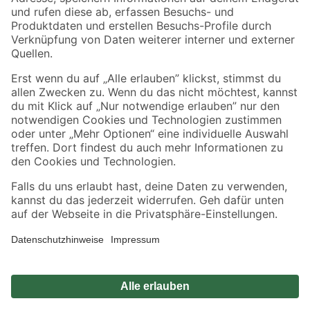
Zahlungsarten
Versandarten
Sicher einkaufen
Jetzt die toom-App herunterladen
Alle Preisangaben in EUR inkl. gesetzl. MwSt.. Die dargestellten Angebote sind unter
Umständen nicht in allen Märkten verfügbar. Die angegebenen Verfügbarkeiten beziehen
sich auf den unter "Mein Markt" ausgewählten toom Baumarkt. Alle Angebote und
Produkte nur solange der Vorrat reicht.
*Paketversand ab 59 € versandkostenfrei, gilt nicht für Artikel mit Speditionsversand, hier
fallen zusätzliche Versandkosten an.
Datenschutz
Privatsphäre
Impressum
AGB
Nutzungsbedingungen
Widerrufsrecht
Vertrag widerrufen