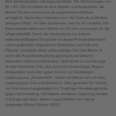
dein Gartenparadies voll auszuschöpfen. Die Abmessungen von
82 x 63 x 82 cm bieten dir eine Arbeits- und Anbauhöhe, die
deinen Rücken schont und ein angenehmes Gärtnern
ermöglicht. Dank eines Volumens von 740 l hast du außerdem
genügend Platz, um alles anzubauen, was du dir vorstellst. Die
Seitenwände haben eine Stärke von 6,5 mm und sorgen für die
nötige Stabilität. Durch die Verwendung von extrem
widerstandsfähigem Zincalume ist dieses Produkt besonders
robust gegenüber organischen Materialien wie Erde und
Pflanzen und bleibt daher unbeschädigt. Die Oberfläche ist
durch die Pulverbeschichtung geschützt und dadurch
besonders robust und abriebfest. Greif direkt zu und besorge
dir dein Hochbeet. Freu dich auf hohe Ernteerträge, längere
Anbauzeiten und einen guten Schutz vor Schädlingen.
Legierung aus „Zincalume®“. Dabei handelt es sich um eine
Legierung aus Zink und Aluminium. Dies garantiert Dir Schutz
vor Rost sowie Langlebigkeit mit 15-jähriger Herstellergarantie
gegen Durchrostung. Hochbeete mit dieser Legierung werden
in Europa seit vielen Jahren ausschließlich von Vitavia
angeboten (Stand Oktober 2025).