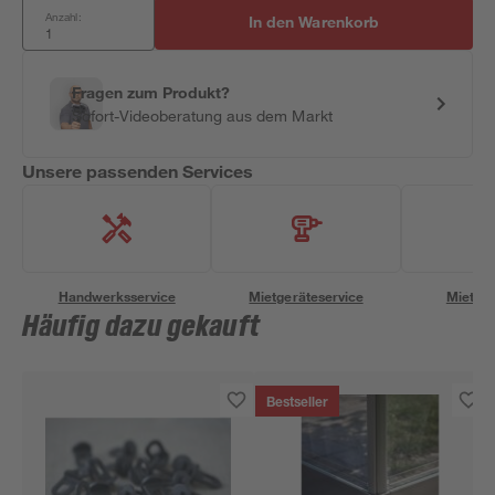
Anzahl:
In den Warenkorb
Fragen zum Produkt?
Sofort-Videoberatung aus dem Markt
Unsere passenden Services
Handwerksservice
Mietgeräteservice
Miettra
Häufig dazu gekauft
Bestseller