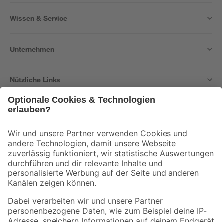
Wissen & Service
Unternehmen
Nützliche Links
Bleib auf dem Laufenden mit unserem Newsletter
Der toom Newsletter: Keine Angebote und Aktionen mehr verpassen!
Zur Newsletter Anmeldung
Folge uns