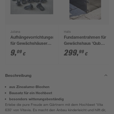
Juliana
Halls
Aufhängevorrichtungen
Fundamentrahmen für
für Gewächshäuser
Gewächshaus 'Qube
schwarz 20 Stück
610' 6,4 m²
9
,
299
,
09
99
€
€
Beschreibung
aus Zincalume-Blechen
Bausatz für ein Hochbeet
besonders witterungsbeständig
Erlebe die pure Freude am Gärtnern mit dem Hochbeet 'Vita
630' von Vitavia. Es macht den Anbau kinderleicht und hilft dir,