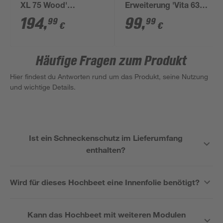
XL 75 Wood'
Erweiterung 'Vita 630
anthrazit/braun 145 x
Stretched' 80 x 63 cm
194
,
99
,
99
99
€
€
75 x 145 cm
granitfarben
Häufige Fragen zum Produkt
Hier findest du Antworten rund um das Produkt, seine Nutzung
und wichtige Details.
Ist ein Schneckenschutz im Lieferumfang
enthalten?
Wird für dieses Hochbeet eine Innenfolie benötigt?
Kann das Hochbeet mit weiteren Modulen