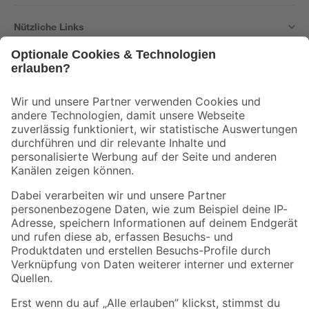
Nützliche Links
Bleib auf dem Laufenden mit unserem Newsletter
Der toom Newsletter: Keine Angebote und Aktionen mehr verpassen!
Zur Newsletter Anmeldung
Folge uns
Zahlungsarten
Versandarten
Sicher einkaufen