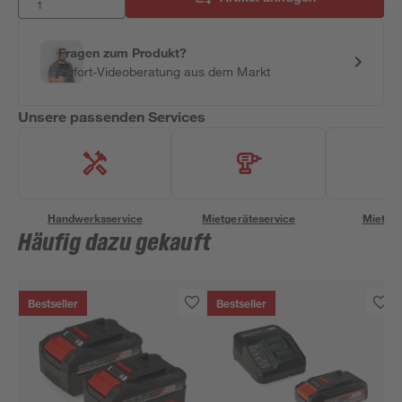
Fragen zum Produkt?
Sofort-Videoberatung aus dem Markt
Unsere passenden Services
Handwerksservice
Mietgeräteservice
Miettra
Häufig dazu gekauft
Bestseller
Bestseller