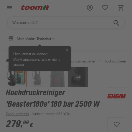
Mein Markt:
Troisdorf
✕
Hier kannst du deinen
, falls er nicht
Markt anpassen
/
Werkstatt & Maschinen
/
Reinigungsmaschinen
/
Hochdruckreinige
stimmt.
+
4
Hochdruckreiniger
'Beaster180e' 180 bar 2500 W
Produktdetails
| Artikelnummer
:
2670781
279
,
99
€