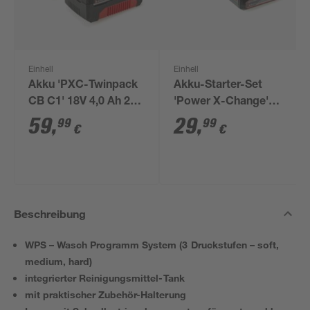
Einhell
Einhell
Akku 'PXC-Twinpack
Akku-Starter-Set
CB C1' 18V 4,0 Ah 2
'Power X-Change'
Stück
Ladegerät und Akku
59
,
29
,
99
99
€
€
18 V 2,5 Ah
Beschreibung
WPS – Wasch Programm System (3 Druckstufen – soft,
medium, hard)
integrierter Reinigungsmittel-Tank
mit praktischer Zubehör-Halterung