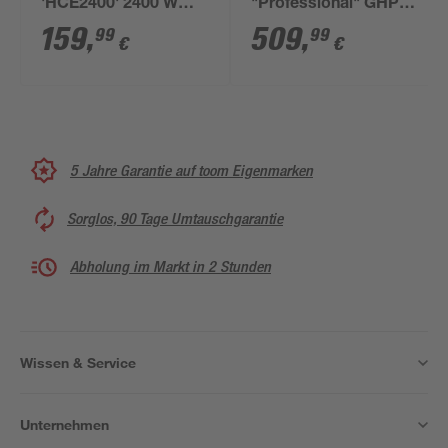
'HCE2400' 2400 W
"Professional" GHP
180 bar
5-13 C
159
,
509
,
99
99
€
€
5 Jahre Garantie auf toom Eigenmarken
Sorglos, 90 Tage Umtauschgarantie
Abholung im Markt in 2 Stunden
Wissen & Service
Unternehmen