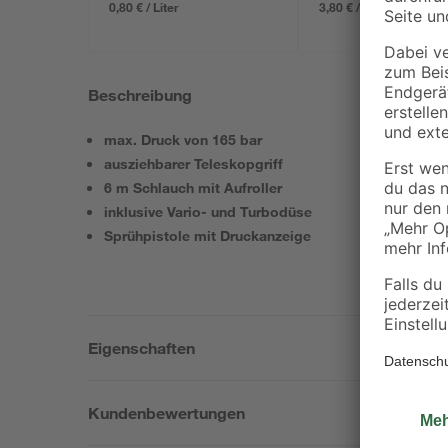
0,80 € / Liter
3,80 € / Liter
Beschreibung
max. Druck von 165 bar
ausziehbarer Teleskopgriff
6 m Schlauch mit Aufroller
inklusive Vario- und Turbodüse
Sprühpistole mit Druckanzeige
Eigenschaften
Kundenbewertungen