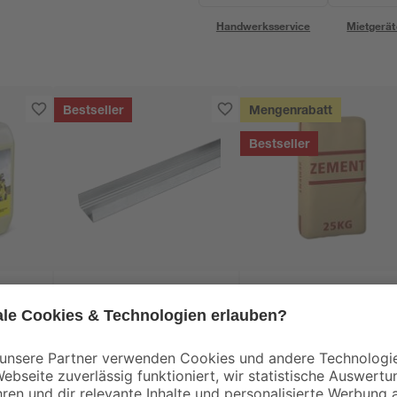
Handwerksservice
Mietgerät
Bestseller
Mengenrabatt
Bestseller
Knauf
r RM
Wandanschlussprofil
Universalzement 25
3000 x 28 x 27 mm
kg
7
,
5
,
49
29
€
€