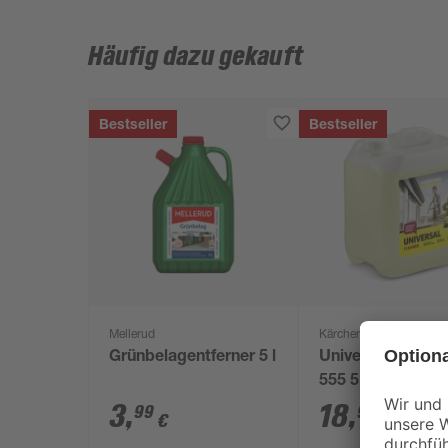
Häufig dazu gekauft
Bestseller
Bestseller
Mellerud
Kärcher
Grünbelagentferner 5 l
Universalreinige
555 5 l
3
,
18
,
99
99
€
€