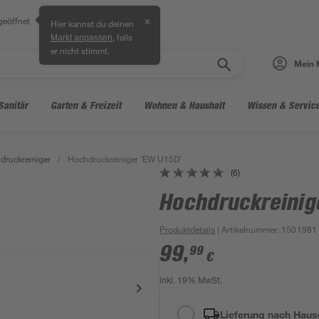
geöffnet
✕
Hier kannst du deinen
, falls
Markt anpassen
er nicht stimmt.
Mein 
Sanitär
Garten & Freizeit
Wohnen & Haushalt
Wissen & Servic
druckreiniger
/
Hochdruckreiniger 'EW U15D'
(6)
Hochdruckreinig
Produktdetails
| Artikelnummer
:
1501981
99
,
99
€
inkl. 19% MwSt.
Lieferung nach Haus