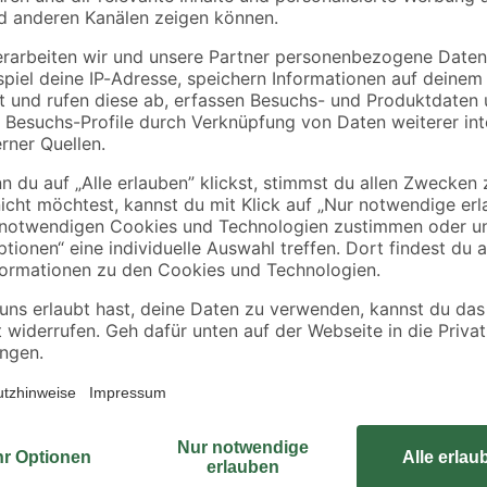
2,50 € / Meter
0,21 € / Kilogramm
Entdecke jetzt unseren leistungss
bar bringt er selbst hartnäckigen
Vario- und Turbodüse, mit der du
anpassen kannst. Der 6 m Schlauch
Handhabung, während die Sprühpist
Reinigungsprozess gibt. Dank des 
zugängliche Stellen. Hol dir jetzt
blitzsaubere Umgebung!