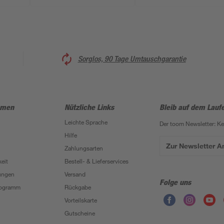
Sorglos, 90 Tage Umtauschgarantie
hmen
Nützliche Links
Bleib auf dem Lauf
Leichte Sprache
Der toom Newsletter: K
Hilfe
Zur Newsletter 
Zahlungsarten
eit
Bestell- & Lieferservices
ungen
Versand
Folge uns
Programm
Rückgabe
Vorteilskarte
Gutscheine