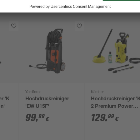
Yardforce
Kärcher
r 'K
Hochdruckreiniger
Hochdruckreiniger '
on'
'EW U15F'
2 Premium Power
Control Home'
99
,
129
,
99
99
€
€