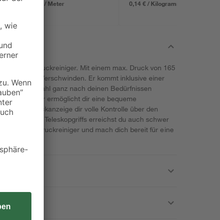
1,99 € / Meter
0,14 € / Kilogramm
tarken Hochdruckreiniger. Mit einem max. Druck von 165
 Schmutz zum Verschwinden. Er kommt inklusive einer
 den Wasserstrahl ganz nach deinen Bedürfnissen
 mit Aufroller ermöglicht dir eine bequeme
ole mit Druckanzeige dir volle Kontrolle über den
ausziehbaren Teleskopgriffs erreichst du auch schwer
 unseren Hochdruckreiniger und mach dich bereit für eine