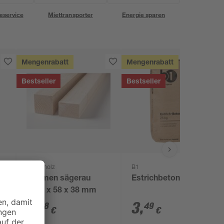
eservice
Miettransporter
Energie sparen
Mengenrabatt
Mengenrabatt
Bestseller
Bestseller
binderholz
B1
Rahmen sägerau
Estrichbeton 25 kg
2000 x 58 x 38 mm
3
,
3
,
98
49
€
€