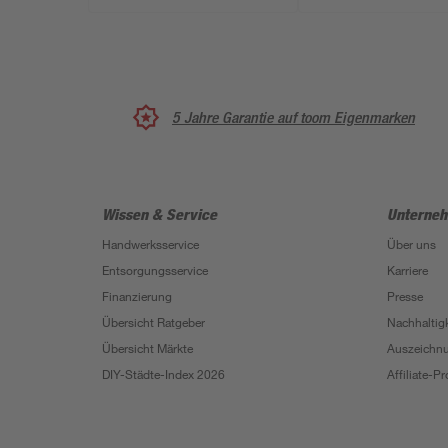
5 Jahre Garantie auf toom Eigenmarken
Wissen & Service
Unterne
Handwerksservice
Über uns
Entsorgungsservice
Karriere
Finanzierung
Presse
Übersicht Ratgeber
Nachhaltigk
Übersicht Märkte
Auszeichn
DIY-Städte-Index 2026
Affiliate-