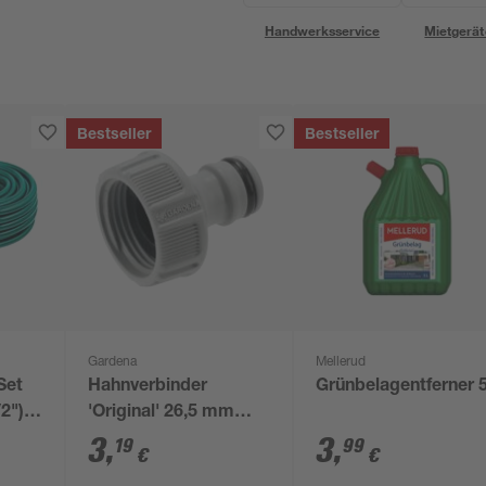
Handwerksservice
Mietgerät
Bestseller
Bestseller
Gardena
Mellerud
Set
Hahnverbinder
Grünbelagentferner 5
2")
'Original' 26,5 mm
(3/4") grau
3
,
3
,
19
99
€
€