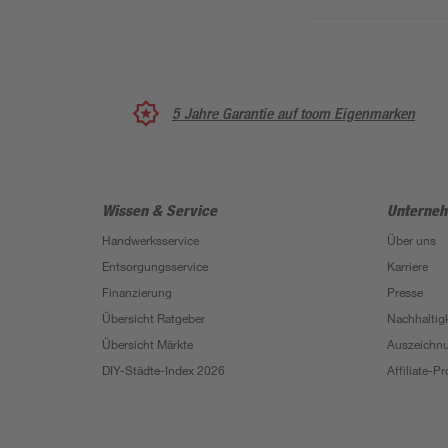
5 Jahre Garantie auf toom Eigenmarken
Wissen & Service
Unterne
Handwerksservice
Über uns
Entsorgungsservice
Karriere
Finanzierung
Presse
Übersicht Ratgeber
Nachhaltigk
Übersicht Märkte
Auszeichn
DIY-Städte-Index 2026
Affiliate-