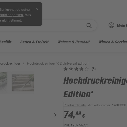
✕
ier kannst du deinen
, falls
Markt anpassen
r nicht stimmt.
Mein 
Sanitär
Garten & Freizeit
Wohnen & Haushalt
Wissen & Servic
druckreiniger
/
Hochdruckreiniger 'K 2 Universal Edition'
(5)
Hochdruckreinige
Edition'
Produktdetails
| Artikelnummer
:
1490320
74
,
99
€
inkl. 19% MwSt.