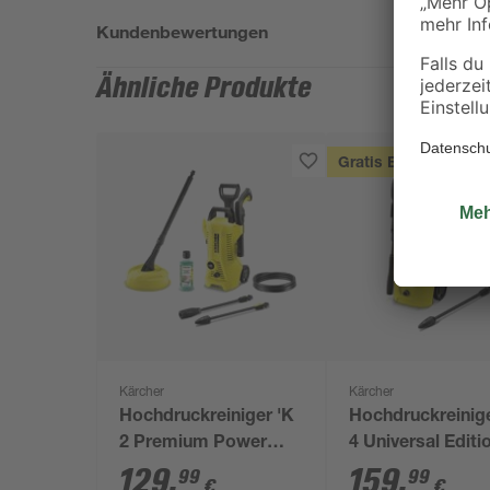
Kundenbewertungen
Ähnliche Produkte
Gratis Beigabe
Kärcher
Kärcher
Hochdruckreiniger 'K
Hochdruckreinige
2 Premium Power
4 Universal Editi
Control Home'
129
,
159
,
99
99
€
€