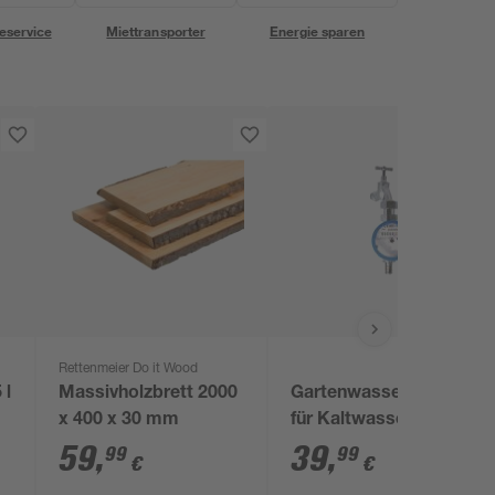
eservice
Miettransporter
Energie sparen
Rettenmeier Do it Wood
 l
Massivholzbrett 2000
Gartenwasserzähler
x 400 x 30 mm
für Kaltwasser, 11 cm,
3/4''
59
,
39
,
99
99
€
€