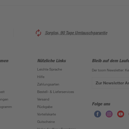
Sorglos, 90 Tage Umtauschgarantie
hmen
Nützliche Links
Bleib auf dem Lauf
Leichte Sprache
Der toom Newsletter: K
Hilfe
Zur Newsletter 
Zahlungsarten
eit
Bestell- & Lieferservices
ungen
Versand
Folge uns
Programm
Rückgabe
Vorteilskarte
Gutscheine