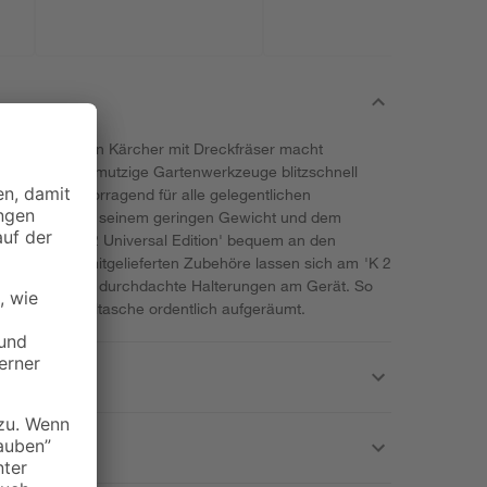
sal Edition' von Kärcher mit Dreckfräser macht
auern und schmutzige Gartenwerkzeuge blitzschnell
net sich hervorragend für alle gelegentlichen
 und Hof. Mit seinem geringen Gewicht und dem
f kann der 'K 2 Universal Edition' bequem an den
t werden. Alle mitgelieferten Zubehöre lassen sich am 'K 2
en. Dafür sorgen durchdachte Halterungen am Gerät. So
egrierten Kabeltasche ordentlich aufgeräumt.