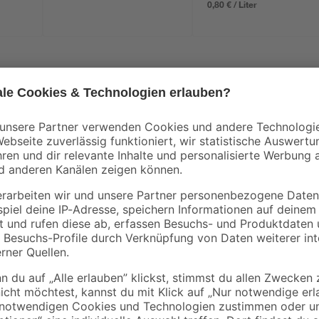
0,80 € / Liter
Der Hochdruckreiniger 'K 2 Univer
elegentlichen Einsätzen rund ums
vermooste Treppen, verwitterte M
blitzblank. Das kompakte Gerät eig
und Ausklinken des
Reinigungsaufgaben rund um Haus
eingebauten, handlichen Tragegrif
 integrierter Kabeltasche
jeweiligen Einsatzort transportier
Universal Edition' leicht verstau
ist auch das Stromkabel in der int