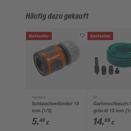
Häufig dazu gekauft
Bestseller
Bestseller
Gardena
B1
Schlauchverbinder 13
Gartenschlauch-
mm (1/2)
grün Ø 13 mm (1/
20 m
5
,
14
,
49
99
€
€