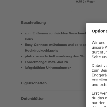
0,75 € / Meter
Beschreibung
zum Entfernen von leichten Verschmutzungen bei g
Haus
Easy-Connect: müheloses und zeitsparendes Ein- 
Hochdruckschlauchs
platzsparende Aufbewahrung des Stromkabels dank
Fördermenge: max. 360 l/h
luftgekühlter Universalmotor
Eigenschaften
Datenblätter