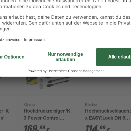
Kärcher
Kärcher
r 'K
Hochdruckreiniger 'K
Hochdruckschlauch 
on'
3 Power Control
x EASY!Lock DN 6
Home T 5'
250 bar 10 m
169
,
114
,
99
99
€
€