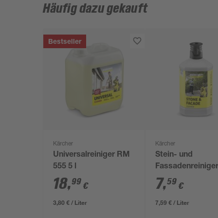
Häufig dazu gekauft
Bestseller
Kärcher
Kärcher
Universalreiniger RM
Stein- und
555 5 l
Fassadenreiniger
in-1' RM 611 1 l
18
,
7
,
99
59
€
€
3,80 € / Liter
7,59 € / Liter