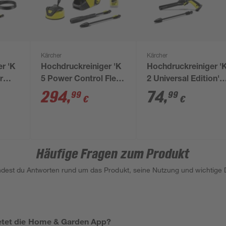
Kärcher
Kärcher
r 'K
Hochdruckreiniger 'K
Hochdruckreiniger '
r
5 Power Control Flex
2 Universal Edition'
Home'
230 V
294
,
74
,
99
99
€
€
Häufige Fragen zum Produkt
indest du Antworten rund um das Produkt, seine Nutzung und wichtige D
ietet die Home & Garden App?