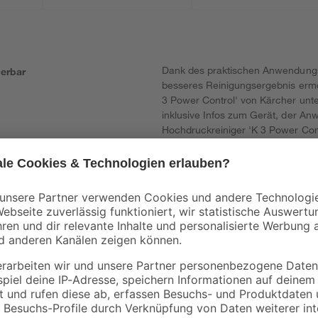
Dank des praktischen Anwendungsb
erbar
besseres Reinigungsergebnis ermö
3 Power Control' von Kärcher unte
inklusive Infos zum Gerät, der A
Hochdruckreiniger 'K 3 Power Con
Reinigungshelfer. Die richtige Druc
und an der Anzeige der Pistole üb
bei jeder Oberfläche. Das Reinigun
Reinigungsmitteltank schnell und 
Hochdruckreiniger mit einem ausz
Verstauen sowie mit einem Standfu
für Zubehör, einer Hochdruckpist
Kärcher ausgestattet. Der Standf
sich das Gerät ganz leicht versta
spritzfreie Reinigung größerer Fl
'T5' sowie einem Liter 3-in-1-Stein