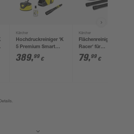
Kärcher
Kärcher
K
Hochdruckreiniger 'K
Flächenreiniger 'T5 T-
5 Premium Smart
Racer' für
Control Home'
Hochdruckreiniger K2
389
,
79
,
99
99
€
€
bis K7
etails.