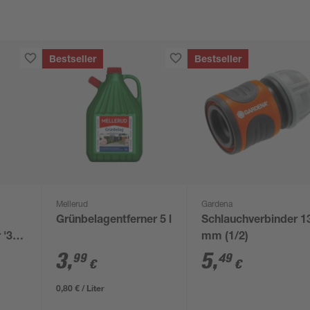
Bestseller
Bestseller
Mellerud
Gardena
Grünbelagentferner 5 l
Schlauchverbinder 1
 '3-
mm (1/2)
3
,
5
,
99
49
€
€
0,80 € / Liter