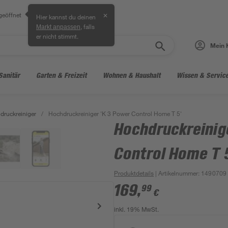
geöffnet
✕
Hier kannst du deinen
, falls
Markt anpassen
er nicht stimmt.
Mein 
Sanitär
Garten & Freizeit
Wohnen & Haushalt
Wissen & Servic
druckreiniger
/
Hochdruckreiniger 'K 3 Power Control Home T 5'
Hochdruckreinig
Control Home T 
Produktdetails
| Artikelnummer
:
1490709
169
,
99
€
inkl. 19% MwSt.