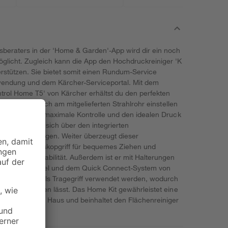
eraters in der 'Home & Garden'-App wird dir ein noch
glicht. Zugleich kann die App den Hochdruckreiniger 'K
rstützen. Sie bietet somit einen Rundum-Service
nwendung und dem Kärcher-Serviceportal. Mit dem
trol Home T5' von Kärcher erhältst du den perfekten
kstufe lässt sich am mitgelieferten Strahlrohr einstellen
erprüfen – für maximale Kontrolle und den idealen Druck
gsmittel lässt sich über den integrierten
einfach aufbringen. Weiter überzeugt dieser
iehbaren Teleskopgriff für bequemes Ziehen und
ß für mehr Stabilität. Außerdem ist er mit Halterungen
ole, einem Kabel und dem Quick Connect-System von
uß kann auch als Tragegriff verwendet werden, wodurch
uen und verladen lässt. Das Home Kit gewährleistet eine
ächen rund ums Haus und beinhaltet den Flächenreiniger
reiniger.