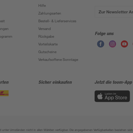
Hilfe
Zur Newsletter 
Zahlungsarten
eit
Bestell- & Lieferservices
ungen
Versand
Folge uns
Programm
Rückgabe
Vorteilskarte
Gutscheine
Verkaufsoffene Sonntage
rten
Sicher einkaufen
Jetzt die toom-App
sind unter Umständen nicht in allen Märkten verfügbar. Die angegebenen Verfügbarkeiten beziehen s