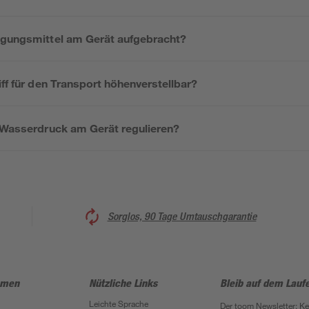
igungsmittel am Gerät aufgebracht?
iff für den Transport höhenverstellbar?
r Wasserdruck am Gerät regulieren?
Sorglos, 90 Tage Umtauschgarantie
hmen
Nützliche Links
Bleib auf dem Lauf
Leichte Sprache
Der toom Newsletter: K