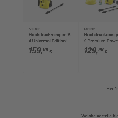
Kärcher
Kärcher
Hochdruckreiniger 'K
Hochdruckreinige
4 Universal Edition'
2 Premium Powe
Control Home'
159
,
129
,
99
99
€
€
Hier f
Welche Vorteile b