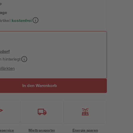
e
tage
rtikel
kostenfrei
sdorf
h hinterlegt
 Märkten
In den Warenkorb
eservice
Miettransporter
Energie sparen