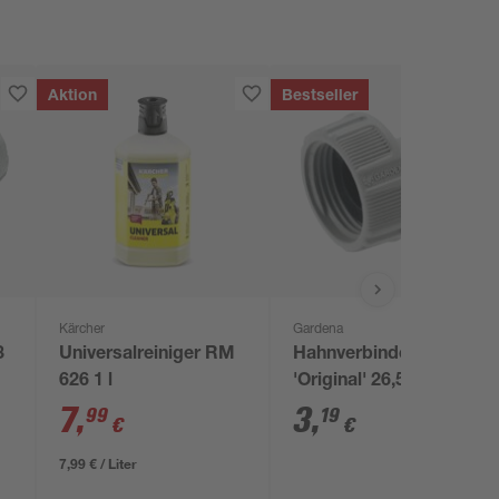
Aktion
Bestseller
Kärcher
Gardena
3
Universalreiniger RM
Hahnverbinder
626 1 l
'Original' 26,5 mm
(3/4") grau
7
,
3
,
99
19
€
€
7,99 € / Liter