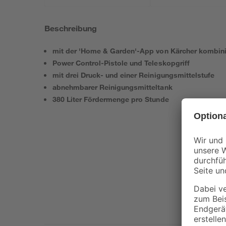
Beschreibung
mit der 'Home & Garden'-App von Kärcher kombini
Power Control-Pistole und Teleskopgriff
mit drei Druck- und einer Reinigungsmittelstufe
abnehmbarer Reinigungsmitteltank
380 Liter Fördermenge pro Stunde