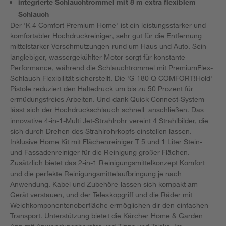
integrierte Schlauchtrommel mit 8 m extra flexiblem
Schlauch
Der 'K 4 Comfort Premium Home' ist ein leistungsstarker und
komfortabler Hochdruckreiniger, sehr gut für die Entfernung
mittelstarker Verschmutzungen rund um Haus und Auto. Sein
langlebiger, wassergekühlter Motor sorgt für konstante
Performance, während die Schlauchtrommel mit PremiumFlex-
Schlauch Flexibilität sicherstellt. Die 'G 180 Q COMFORT!Hold'
Pistole reduziert den Haltedruck um bis zu 50 Prozent für
ermüdungsfreies Arbeiten. Und dank Quick Connect-System
lässt sich der Hochdruckschlauch schnell anschließen. Das
innovative 4-in-1-Multi Jet-Strahlrohr vereint 4 Strahlbilder, die
sich durch Drehen des Strahlrohrkopfs einstellen lassen.
Inklusive Home Kit mit Flächenreiniger T 5 und 1 Liter Stein-
und Fassadenreiniger für die Reinigung großer Flächen.
Zusätzlich bietet das 2-in-1 Reinigungsmittelkonzept Komfort
und die perfekte Reinigungsmittelaufbringung je nach
Anwendung. Kabel und Zubehöre lassen sich kompakt am
Gerät verstauen, und der Teleskopgriff und die Räder mit
Weichkomponentenoberfläche ermöglichen dir den einfachen
Transport. Unterstützung bietet die Kärcher Home & Garden