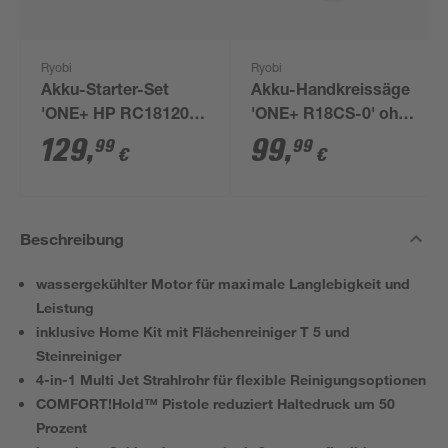
Ryobi
Ryobi
Akku-Starter-Set
Akku-Handkreissäge
'ONE+ HP RC18120-
'ONE+ R18CS-0' ohne
150X' 18 V 5,0 Ah mit
Akku, Ø 165 mm
129
,
99
,
99
99
€
€
Akku und Ladegerät
Beschreibung
wassergekühlter Motor für maximale Langlebigkeit und
Leistung
inklusive Home Kit mit Flächenreiniger T 5 und
Steinreiniger
4-in-1 Multi Jet Strahlrohr für flexible Reinigungsoptionen
COMFORT!Hold™ Pistole reduziert Haltedruck um 50
Prozent