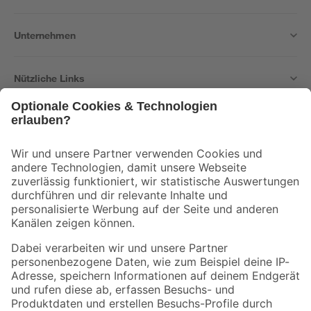
Unternehmen
Nützliche Links
Bleib auf dem Laufenden mit unserem Newsletter
Der toom Newsletter: Keine Angebote und Aktionen mehr verpassen!
Zur Newsletter Anmeldung
Folge uns
Zahlungsarten
Versandarten