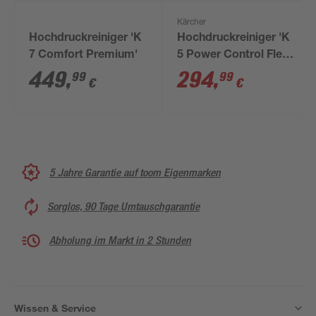
Kärcher
Hochdruckreiniger 'K
Hochdruckreiniger 'K
7 Comfort Premium'
5 Power Control Flex
Home'
449
,
294
,
99
99
€
€
5 Jahre Garantie auf toom Eigenmarken
Sorglos, 90 Tage Umtauschgarantie
Abholung im Markt in 2 Stunden
Wissen & Service