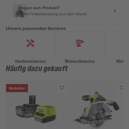
Fragen zum Produkt?
Sofort-Videoberatung aus dem Markt
Unsere passenden Services
Handwerksservice
Mietgeräteservice
Miettra
Häufig dazu gekauft
Bestseller