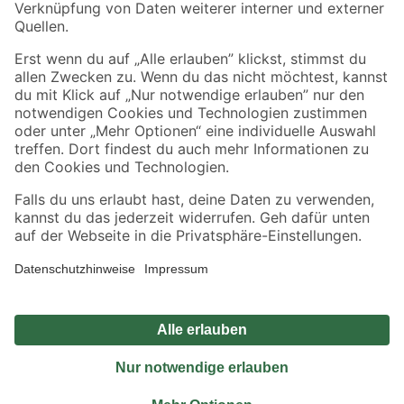
Sicher einkaufen
Jetzt die toom-App herunterladen
Alle Preisangaben in EUR inkl. gesetzl. MwSt.. Die dargestellten Angebote sind unter
Umständen nicht in allen Märkten verfügbar. Die angegebenen Verfügbarkeiten beziehen
sich auf den unter "Mein Markt" ausgewählten toom Baumarkt. Alle Angebote und
Produkte nur solange der Vorrat reicht.
*Paketversand ab 59 € versandkostenfrei, gilt nicht für Artikel mit Speditionsversand, hier
fallen zusätzliche Versandkosten an.
Datenschutz
Privatsphäre
Impressum
AGB
Nutzungsbedingungen
Widerrufsrecht
Vertrag widerrufen
Barrierefreiheit