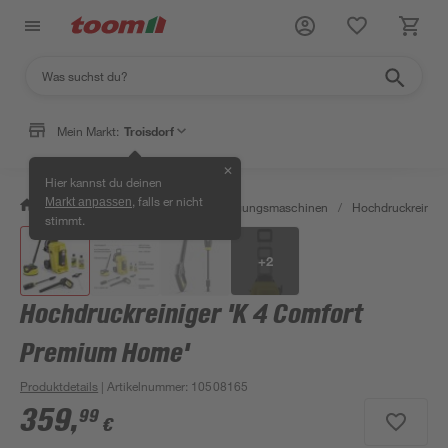
Mein Markt:
Troisdorf
✕
Hier kannst du deinen
, falls er nicht
Markt anpassen
/
Werkstatt & Maschinen
/
Reinigungsmaschinen
/
Hochdruckreinige
stimmt.
+
2
Hochdruckreiniger 'K 4 Comfort
Premium Home'
Produktdetails
| Artikelnummer
:
10508165
359
,
99
€