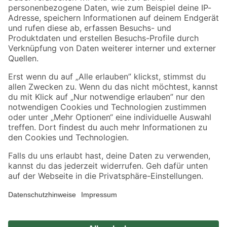
Zahlungsarten
Versandarten
Sicher einkaufen
Jetzt die toom-App herunterladen
Alle Preisangaben in EUR inkl. gesetzl. MwSt.. Die dargestellten Angebote sind unter
Umständen nicht in allen Märkten verfügbar. Die angegebenen Verfügbarkeiten beziehen
sich auf den unter "Mein Markt" ausgewählten toom Baumarkt. Alle Angebote und
Produkte nur solange der Vorrat reicht.
*Paketversand ab 59 € versandkostenfrei, gilt nicht für Artikel mit Speditionsversand, hier
fallen zusätzliche Versandkosten an.
Datenschutz
Privatsphäre
Impressum
AGB