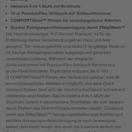
inklusive 4-in-1 Multi Jet Strahlrohr
10 m PremiumFlex-Schlauch mit Schlauchtrommel
COMFORT!Hold™ Pistole für ermüdungsfreies Arbeiten
flexible Reinigungsmittelausbringung durch 2Way!Wash™
Der Hochdruckreiniger 'K 7 Comfort Premium' ist für die
Entfernung starker Verschmutzungen an Haus und Auto
geeignet. Der wassergekühlte und dadurch langlebige Motor ist
für häufige Reinigungseinsätze ausgelegt und garantiert
zuverlässige Leistung. Während die integrierte
Schlauchtrommel mit PremiumFlex-Schlauch Komfort und
große Flexibilität bietet. Ergänzend reduziert die G 180
Q COMFORT!Hold™ Pistole den Haltedruck spürbar, was dir
ein ermüdungsfreies Arbeiten ermöglicht, und dank Quick
Connect-System lässt sich der Hochdruckschlauch schnell und
problemlos anschließen. Das innovative 4-in-1-Multi Jet-
Strahlrohr vereint 4 verschiedene Strahlbilder, die sich bequem
durch Drehen des Strahlrohrkopfs einstellen lassen. Zusätzlich
bietet das 2Way!Wash™ Reinigungsmittelkonzept Komfort und
perfekte Reinigungsmittelausbringung je nach Anwendung.
Neben dem Kabel lassen sich auch die Zubehöre einfach am