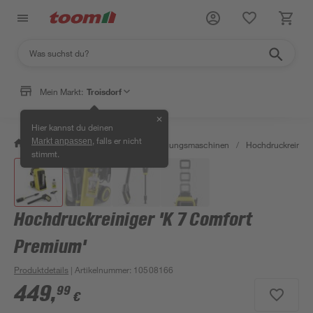
Mein Markt:
Troisdorf
✕
Hier kannst du deinen
, falls er nicht
Markt anpassen
/
Werkstatt & Maschinen
/
Reinigungsmaschinen
/
Hochdruckreinige
stimmt.
Hochdruckreiniger 'K 7 Comfort
Premium'
Produktdetails
| Artikelnummer
:
10508166
449
,
99
€