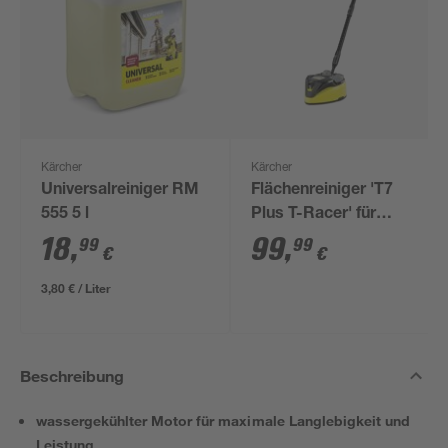
Kärcher
Kärcher
Universalreiniger RM
Flächenreiniger 'T7
555 5 l
Plus T-Racer' für
Hochdruckreiniger K4
18
,
99
,
99
99
€
€
bis K7
3,80 € / Liter
Beschreibung
wassergekühlter Motor für maximale Langlebigkeit und
Leistung