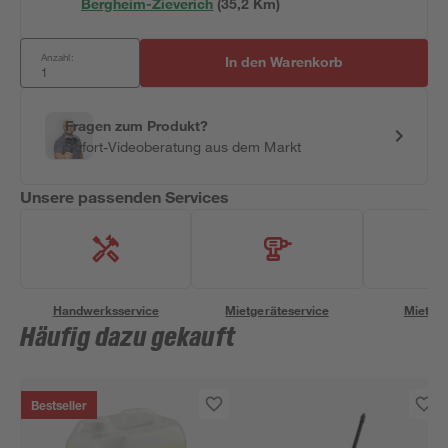
Bergheim-Zieverich
(
35,2
 Km)
Anzahl:
In den Warenkorb
Fragen zum Produkt?
Sofort-Videoberatung aus dem Markt
Unsere passenden Services
Handwerksservice
Mietgeräteservice
Miettra
Häufig dazu gekauft
Bestseller