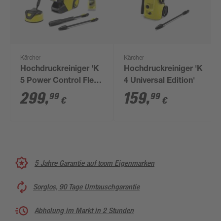
Kärcher
Kärcher
Hochdruckreiniger 'K
Hochdruckreiniger 'K
5 Power Control Flex
4 Universal Edition'
Home'
299
,
159
,
99
99
€
€
5 Jahre Garantie auf toom Eigenmarken
Sorglos, 90 Tage Umtauschgarantie
Abholung im Markt in 2 Stunden