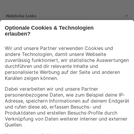
Nützliche Links
Bleib auf dem Laufenden mit unserem Newsletter
Der toom Newsletter: Keine Angebote und Aktionen mehr verpassen!
Zur Newsletter Anmeldung
Folge uns
Zahlungsarten
Versandarten
Sicher einkaufen