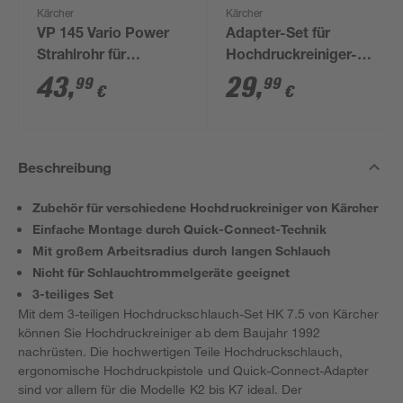
Kärcher
Kärcher
VP 145 Vario Power
Adapter-Set für
Strahlrohr für
Hochdruckreiniger-
Hochdruckreiniger
Verlängerungsschlauch,
43
,
29
,
99
99
€
€
2-teilig
Beschreibung
Zubehör für verschiedene Hochdruckreiniger von Kärcher
Einfache Montage durch Quick-Connect-Technik
Mit großem Arbeitsradius durch langen Schlauch
Nicht für Schlauchtrommelgeräte geeignet
3-teiliges Set
Mit dem 3-teiligen Hochdruckschlauch-Set HK 7.5 von Kärcher
können Sie Hochdruckreiniger ab dem Baujahr 1992
nachrüsten. Die hochwertigen Teile Hochdruckschlauch,
ergonomische Hochdruckpistole und Quick-Connect-Adapter
sind vor allem für die Modelle K2 bis K7 ideal. Der