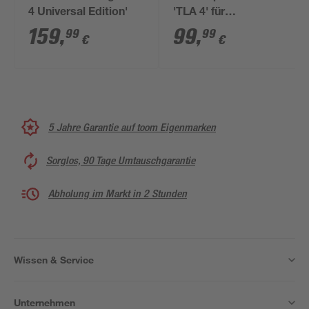
4 Universal Edition'
'TLA 4' für
Hochdruckreiniger
159
,
99
,
99
99
€
€
120-370 cm
5 Jahre Garantie auf toom Eigenmarken
Sorglos, 90 Tage Umtauschgarantie
Abholung im Markt in 2 Stunden
Wissen & Service
Unternehmen