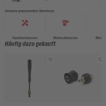
Unsere passenden Services
Handwerksservice
Mietgeräteservice
Miettra
Häufig dazu gekauft