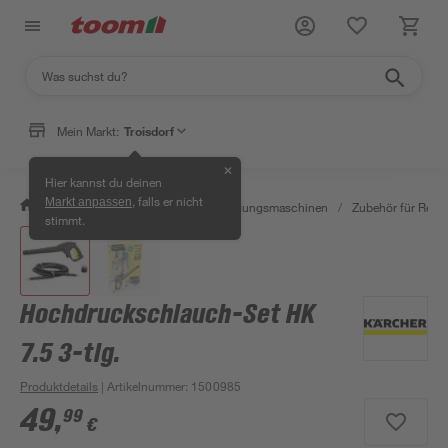
Mein Markt:
Troisdorf
✕
Hier kannst du deinen
, falls er nicht
Markt anpassen
/
Werkstatt & Maschinen
/
Reinigungsmaschinen
/
Zubehör für Rein
stimmt.
Hochdruckschlauch-Set HK
7.5 3-tlg.
Produktdetails
| Artikelnummer
:
1500985
49
,
99
€