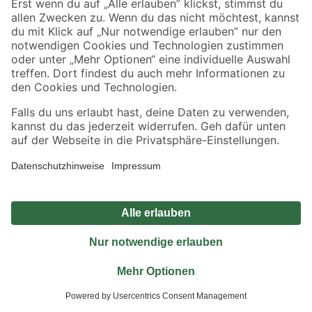
Jetzt die toom-App herunterladen
Alle Preisangaben in EUR inkl. gesetzl. MwSt.. Die dargestellten Angebote sind unter
Umständen nicht in allen Märkten verfügbar. Die angegebenen Verfügbarkeiten beziehen
sich auf den unter "Mein Markt" ausgewählten toom Baumarkt. Alle Angebote und
Produkte nur solange der Vorrat reicht.
*Paketversand ab 59 € versandkostenfrei, gilt nicht für Artikel mit Speditionsversand, hier
fallen zusätzliche Versandkosten an.
Datenschutz
Privatsphäre
Impressum
AGB
Nutzungsbedingungen
Widerrufsrecht
Vertrag widerrufen
Barrierefreiheit
© 2026 toom Baumarkt GmbH