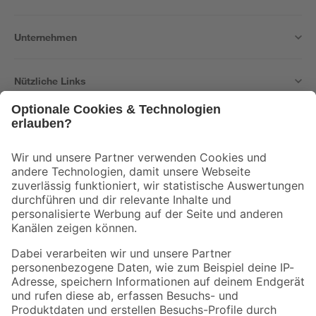
Unternehmen
Nützliche Links
Bleib auf dem Laufenden mit unserem Newsletter
Der toom Newsletter: Keine Angebote und Aktionen mehr verpassen!
Zur Newsletter Anmeldung
Folge uns
Zahlungsarten
Versandarten