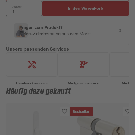
Anzahl:
In den Warenkorb
Fragen zum Produkt?
Sofort-Videoberatung aus dem Markt
Unsere passenden Services
Handwerksservice
Mietgeräteservice
Miettra
Häufig dazu gekauft
Bestseller