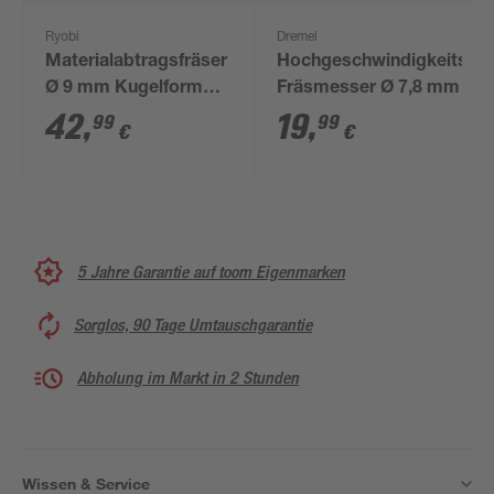
Ryobi
Dremel
Materialabtragsfräser
Hochgeschwindigkeits-
Ø 9 mm Kugelform
Fräsmesser Ø 7,8 mm
grob
42
,
19
,
99
99
€
€
5 Jahre Garantie auf toom Eigenmarken
Sorglos, 90 Tage Umtauschgarantie
Abholung im Markt in 2 Stunden
Wissen & Service