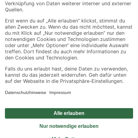
Sicher einkaufen
Jetzt die toom-App herunterladen
Alle Preisangaben in EUR inkl. gesetzl. MwSt.. Die dargestellten Angebote sind unter
Umständen nicht in allen Märkten verfügbar. Die angegebenen Verfügbarkeiten beziehen
sich auf den unter "Mein Markt" ausgewählten toom Baumarkt. Alle Angebote und
Produkte nur solange der Vorrat reicht.
*Paketversand ab 59 € versandkostenfrei, gilt nicht für Artikel mit Speditionsversand, hier
fallen zusätzliche Versandkosten an.
Datenschutz
Privatsphäre
Impressum
AGB
Nutzungsbedingungen
Widerrufsrecht
Vertrag widerrufen
Barrierefreiheit