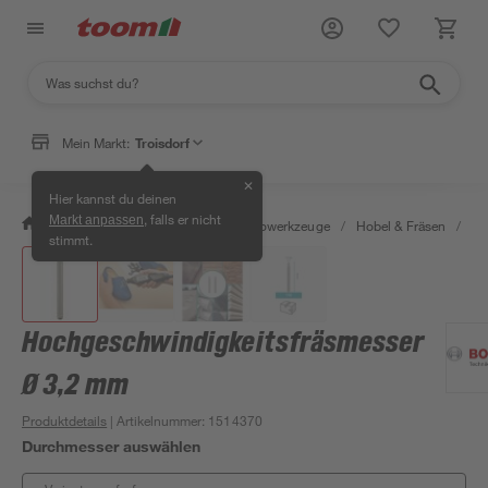
Mein Markt:
Troisdorf
✕
Hier kannst du deinen
, falls er nicht
Markt anpassen
/
Werkstatt & Maschinen
/
Elektrowerkzeuge
/
Hobel & Fräsen
/
Fr
stimmt.
Hochgeschwindigkeitsfräsmesser
Ø 3,2 mm
Produktdetails
| Artikelnummer
:
1514370
Durchmesser auswählen