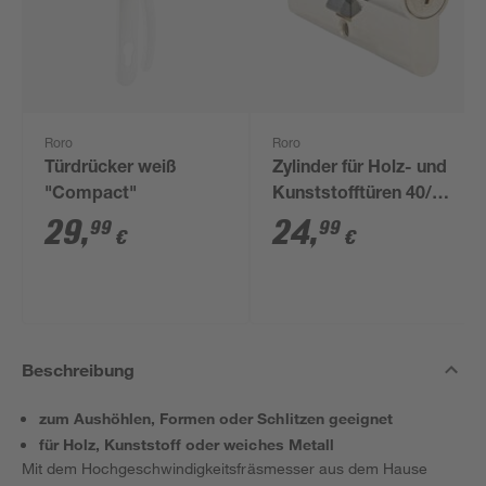
Roro
Roro
Türdrücker weiß
Zylinder für Holz- und
"Compact"
Kunststofftüren 40/40
mm
29
,
24
,
99
99
€
€
Beschreibung
zum Aushöhlen, Formen oder Schlitzen geeignet
für Holz, Kunststoff oder weiches Metall
Mit dem Hochgeschwindigkeitsfräsmesser aus dem Hause