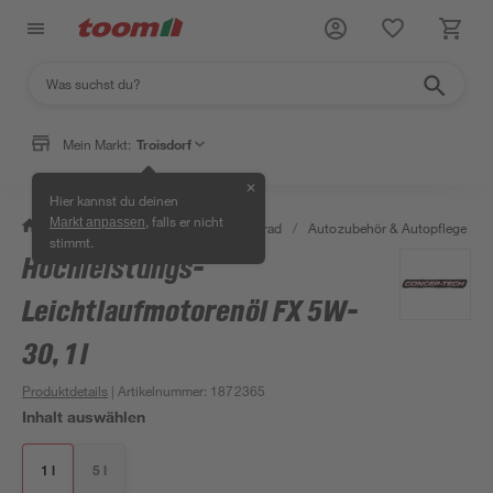
Mein Markt:
Troisdorf
✕
Hier kannst du deinen
, falls er nicht
Markt anpassen
/
Garten & Freizeit
/
Auto & Fahrrad
/
Autozubehör & Autopflege
/
stimmt.
Hochleistungs-
Leichtlaufmotorenöl FX 5W-
30, 1 l
Produktdetails
| Artikelnummer
:
1872365
Inhalt auswählen
1 l
5 l