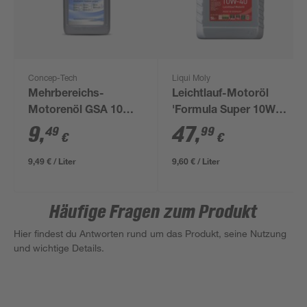
Concep-Tech
Liqui Moly
Mehrbereichs-
Leichtlauf-Motoröl
Motorenöl GSA 10W-
'Formula Super 10W-
40, 1 l
40' 5 l
9
,
47
,
49
99
€
€
9,49 € / Liter
9,60 € / Liter
Häufige Fragen zum Produkt
Hier findest du Antworten rund um das Produkt, seine Nutzung
und wichtige Details.