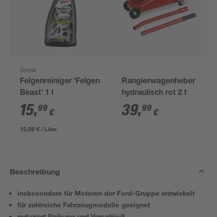
Sonax
Felgenreiniger 'Felgen
Rangierwagenheber
Beast' 1 l
hydraulisch rot 2 t
15
,
39
,
99
99
€
€
15,99 € / Liter
Beschreibung
insbesondere für Motoren der Ford-Gruppe entwickelt
für zahlreiche Fahrzeugmodelle geeignet
reduziert Reibung und Verschleiß