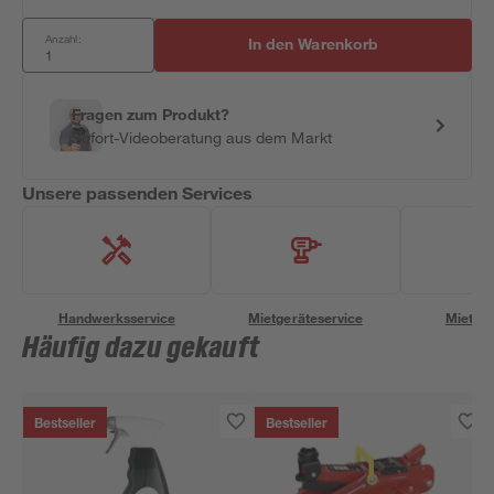
Anzahl:
In den Warenkorb
Fragen zum Produkt?
Sofort-Videoberatung aus dem Markt
Unsere passenden Services
Handwerksservice
Mietgeräteservice
Miettra
Häufig dazu gekauft
Bestseller
Bestseller