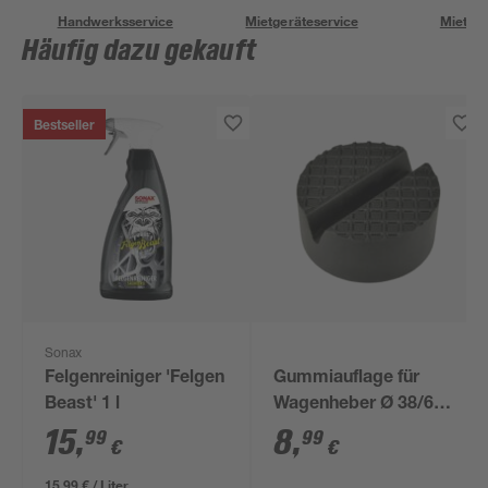
Handwerksservice
Mietgeräteservice
Miettra
Häufig dazu gekauft
Bestseller
Sonax
Felgenreiniger 'Felgen
Gummiauflage für
Beast' 1 l
Wagenheber Ø 38/65
mm
15
,
8
,
99
99
€
€
15,99 € / Liter