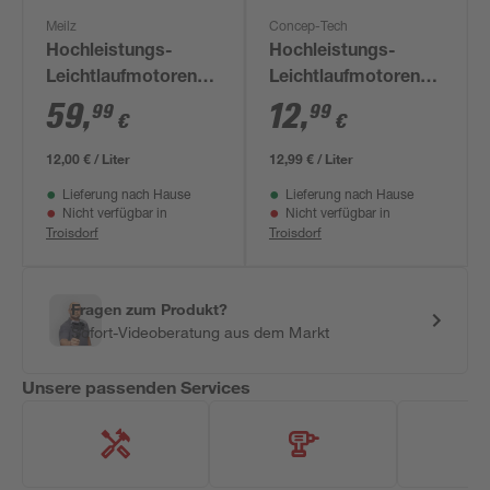
Meilz
Concep-Tech
Hochleistungs-
Hochleistungs-
Leichtlaufmotorenöl
Leichtlaufmotorenöl
'DX 5W-30' 5 l
CX 5W-40, 1 l
59
,
12
,
99
99
€
€
12,00 € / Liter
12,99 € / Liter
Lieferung nach Hause
Lieferung nach Hause
Nicht verfügbar in
Nicht verfügbar in
Troisdorf
Troisdorf
Fragen zum Produkt?
Sofort-Videoberatung aus dem Markt
Unsere passenden Services