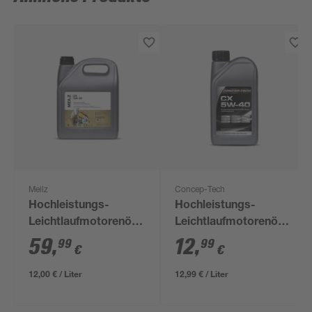
Meilz
Concep-Tech
Hochleistungs-
Hochleistungs-
Leichtlaufmotorenöl
Leichtlaufmotorenöl
'DX 5W-30' 5 l
CX 5W-40, 1 l
59
,
12
,
99
99
€
€
12,00 € / Liter
12,99 € / Liter