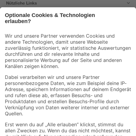
Nützliche Links
Bleib auf dem Laufenden mit unserem Newsletter
Der toom Newsletter: Keine Angebote und Aktionen mehr verpassen!
Zur Newsletter Anmeldung
Folge uns
Zahlungsarten
Versandarten
Sicher einkaufen