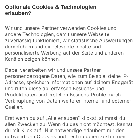
Bleib auf dem Laufenden mit unserem Newsletter
Der toom Newsletter: Keine Angebote und Aktionen mehr verpassen!
Zur Newsletter Anmeldung
Folge uns
Zahlungsarten
Versandarten
Sicher einkaufen
Jetzt die toom-App herunterladen