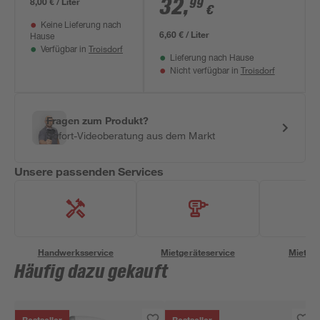
32
,
8,00 € / Liter
99
€
Keine Lieferung nach
6,60 € / Liter
Hause
Troisdorf
Verfügbar in
Lieferung nach Hause
Troisdorf
Nicht verfügbar in
Fragen zum Produkt?
Sofort-Videoberatung aus dem Markt
Unsere passenden Services
Handwerksservice
Mietgeräteservice
Miettra
Häufig dazu gekauft