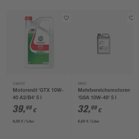
Castrol
Meilz
Motorenöl 'GTX 10W-
Mehrbereichsmotorenöl
40 A3/B4' 5 l
'GSA 10W-40' 5 l
39
,
32
,
99
99
€
€
8,00 € / Liter
6,60 € / Liter