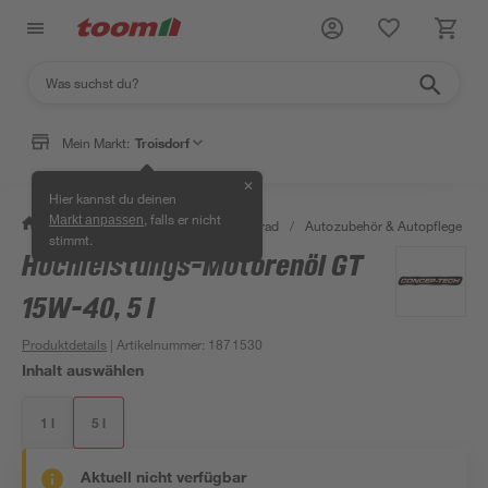
Mein Markt:
Troisdorf
✕
Hier kannst du deinen
, falls er nicht
Markt anpassen
/
Garten & Freizeit
/
Auto & Fahrrad
/
Autozubehör & Autopflege
/
stimmt.
Hochleistungs-Motorenöl GT
15W-40, 5 l
Produktdetails
| Artikelnummer
:
1871530
Inhalt auswählen
1 l
5 l
Aktuell nicht verfügbar