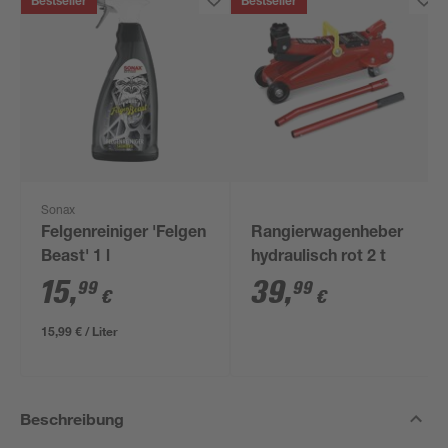
Bestseller
Bestseller
Sonax
Felgenreiniger 'Felgen
Rangierwagenheber
Beast' 1 l
hydraulisch rot 2 t
15
,
39
,
99
99
€
€
15,99 € / Liter
Beschreibung