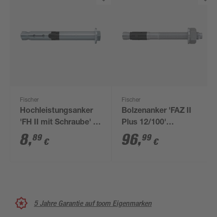
Fischer
Fischer
Hochleistungsanker
Bolzenanker 'FAZ II
'FH II mit Schraube' 9
Plus 12/100'
mm 2 Stück
galvanisch verzinkt,
8
,
96
,
89
99
€
€
20 Stück
5 Jahre Garantie auf toom Eigenmarken