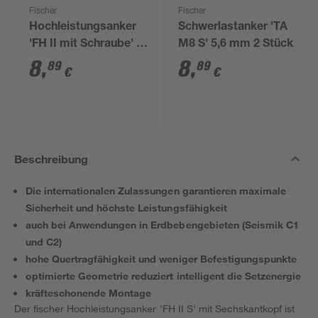
Fischer
Fischer
Hochleistungsanker
Schwerlastanker 'TA
'FH II mit Schraube' 9
M8 S' 5,6 mm 2 Stück
mm 2 Stück
8
,
8
,
89
89
€
€
Beschreibung
Die internationalen Zulassungen garantieren maximale
Sicherheit und höchste Leistungsfähigkeit
auch bei Anwendungen in Erdbebengebieten (Seismik C1
und C2)
hohe Quertragfähigkeit und weniger Befestigungspunkte
optimierte Geometrie reduziert intelligent die Setzenergie
kräfteschonende Montage
Der fischer Hochleistungsanker 'FH II S' mit Sechskantkopf ist