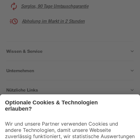
Sorglos, 90 Tage Umtauschgarantie
Abholung im Markt in 2 Stunden
Wissen & Service
Unternehmen
Nützliche Links
Bleib auf dem Laufenden mit unserem Newsletter
Der toom Newsletter: Keine Angebote und Aktionen mehr verpassen!
Zur Newsletter Anmeldung