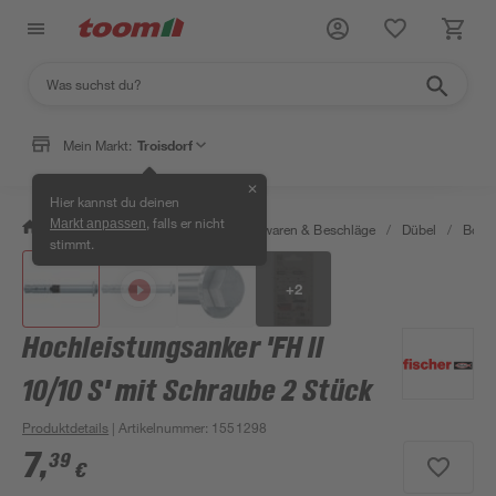
Mein Markt:
Troisdorf
✕
Hier kannst du deinen
, falls er nicht
Markt anpassen
/
Werkstatt & Maschinen
/
Eisenwaren & Beschläge
/
Dübel
/
Bolze
stimmt.
+
2
Hochleistungsanker 'FH II
10/10 S' mit Schraube 2 Stück
Produktdetails
| Artikelnummer
:
1551298
7
,
39
€