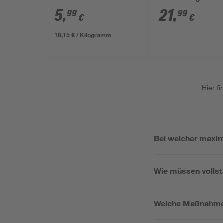
5
,
21
,
99
99
€
€
18,15 € / Kilogramm
Hier f
Bei welcher maxim
Wie müssen vollst
Welche Maßnahmen 