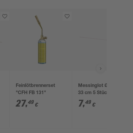
Feinlötbrennerset
Messinglot Ø 0,2 cm
"CFH FB 131"
33 cm 5 Stück
27
,
7
,
49
49
€
€