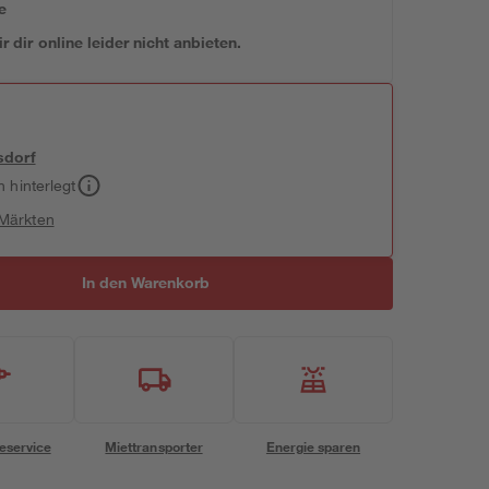
e
 dir online leider nicht anbieten.
sdorf
h hinterlegt
 Märkten
In den Warenkorb
eservice
Miettransporter
Energie sparen