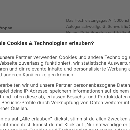
Das Hochleistungsgas AT 3000 ist 
Autogenschweißgerät Schweißfix S
Propan
Butan, 25 % Propylen und 10 % P
EN 417.
as unter Druck; kann bei Erwärmung explodieren.
rn gelangen. Von Hitze, heißen Oberflächen, Funken, offenen Flammen
t alle Zündquellen entfernen. Vor Sonnenbestrahlung schützen. An ei