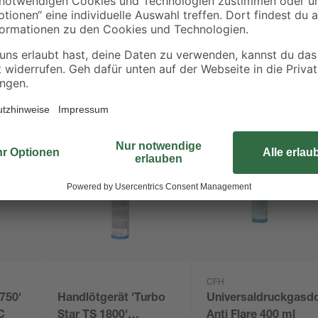
CFH
750'
Handlötgerät 'Turbo
Universaldruckgasd
C
Star TS 1800'
Anti Flare 400 ml