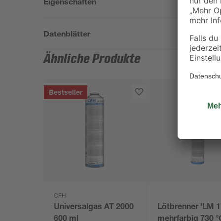
Eigenschaften
Datenblätter
Ähnliche Produkte
Bestseller
CFH
Universalgas AT 2000
Lötbrenner 'LM 1
600 ml
mehrfarbig 730 °