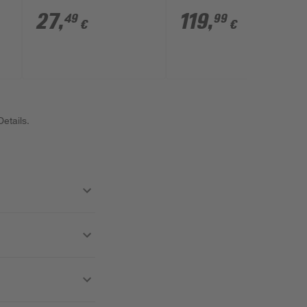
27
,
119
,
49
99
€
€
etails.