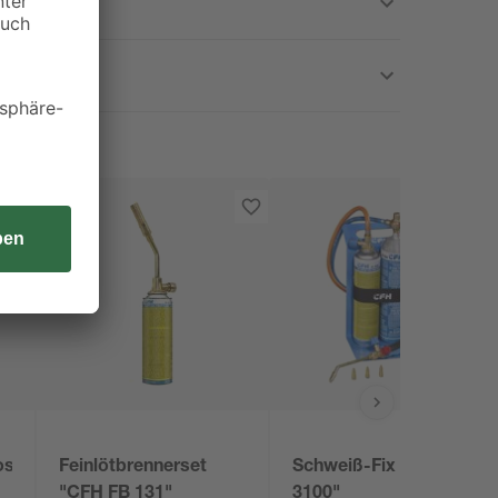
ose
Feinlötbrennerset
Schweiß-Fix "SF
"CFH FB 131"
3100"