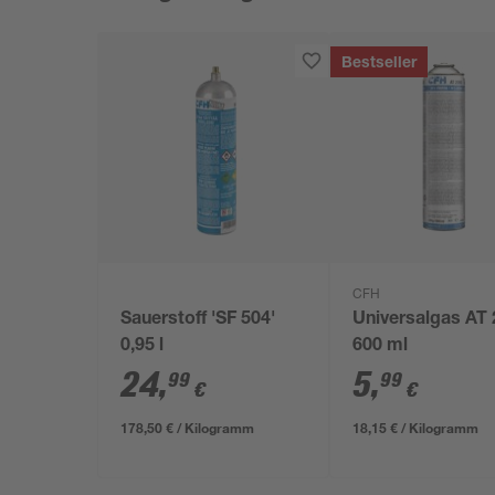
Bestseller
CFH
Sauerstoff 'SF 504'
Universalgas AT
0,95 l
600 ml
24
,
5
,
99
99
€
€
178,50 € / Kilogramm
18,15 € / Kilogramm