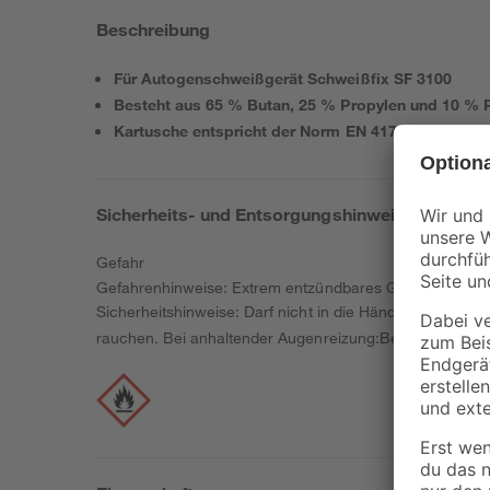
Beschreibung
Für Autogenschweißgerät Schweißfix SF 3100
Besteht aus 65 % Butan, 25 % Propylen und 10 % 
Kartusche entspricht der Norm EN 417
Sicherheits- und Entsorgungshinweise
Gefahr
Gefahrenhinweise: Extrem entzündbares Gas. Enthält G
Sicherheitshinweise: Darf nicht in die Hände von Kinde
rauchen. Bei anhaltender Augenreizung:Bei Undichtigkei