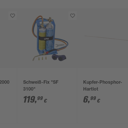
 2000
Schweiß-Fix "SF
Kupfer-Phosphor-
3100"
Hartlot
119
,
6
,
99
99
€
€