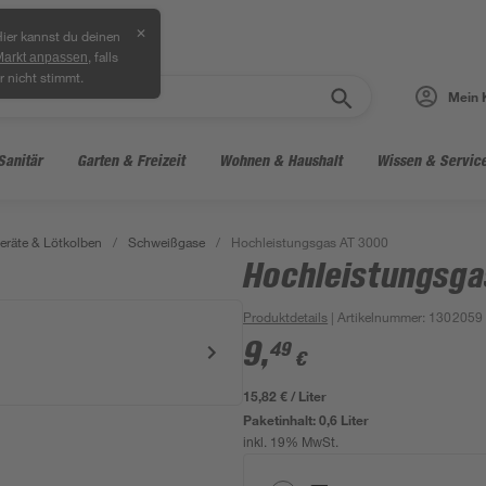
✕
ier kannst du deinen
, falls
Markt anpassen
r nicht stimmt.
Mein 
Sanitär
Garten & Freizeit
Wohnen & Haushalt
Wissen & Servic
räte & Lötkolben
/
Schweißgase
/
Hochleistungsgas AT 3000
Hochleistungsga
Produktdetails
| Artikelnummer
:
1302059
9
,
49
€
15,82 € / Liter
Paketinhalt:
0,6 Liter
inkl. 19% MwSt.