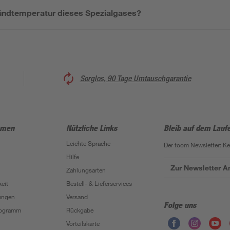
Zündtemperatur dieses Spezialgases?
Sorglos, 90 Tage Umtauschgarantie
hmen
Nützliche Links
Bleib auf dem Lauf
Leichte Sprache
Der toom Newsletter: K
Hilfe
Zur Newsletter 
Zahlungsarten
eit
Bestell- & Lieferservices
ungen
Versand
Folge uns
Programm
Rückgabe
Vorteilskarte