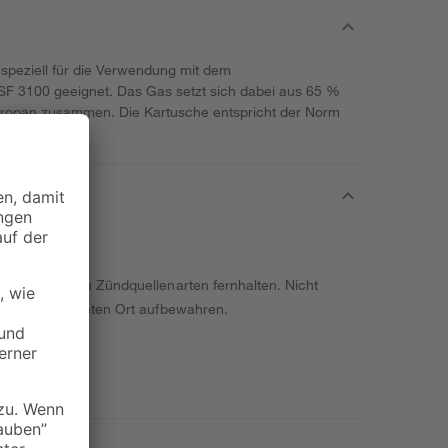
speziell für die Verwendung mit dem
F 3100 geeignet. Das Gas setzt sich dabei aus 65 %
ropan zusammen. Die Kartusche entspricht der Norm
 sowie anderen Zündquellenarten fernhalten. Nicht
nem gut belüfteten Ort aufbewahren.