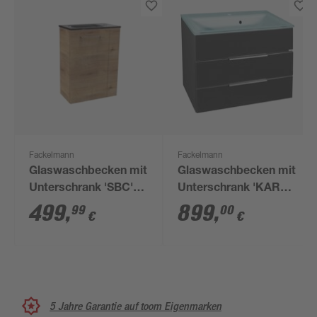
Fackelmann
Fackelmann
Glaswaschbecken mit
Glaswaschbecken mit
Unterschrank 'SBC'
Unterschrank 'KARA'
Hahnloch rechts
mintgrün/anthrazit 80
499
,
899
,
99
00
€
€
grau/Eichefarben 45 x
x 60,2 x 50,1 cm
61,5 x 25 cm
5 Jahre Garantie auf toom Eigenmarken