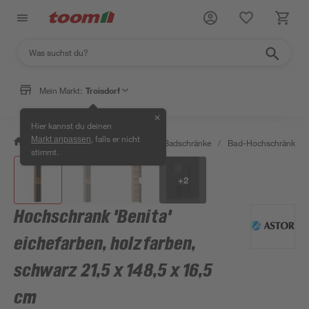
Mein Markt:
Troisdorf
✕
Hier kannst du deinen
, falls er nicht
Markt anpassen
/
Bad & Sanitär
/
Badmöbel
/
Badschränke
/
Bad-Hochschränke
/
stimmt.
+
2
Hochschrank 'Benita'
eichefarben, holzfarben,
schwarz 21,5 x 148,5 x 16,5
cm