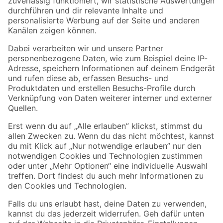
Zur Newsletter Anmeldung
Folge uns
Zahlungsarten
Versandarten
Sicher einkaufen
Jetzt die toom-App herunterladen
Alle Preisangaben in EUR inkl. gesetzl. MwSt.. Die dargestellten Angebote sind unter