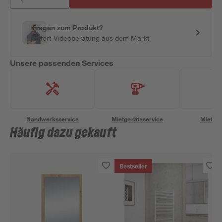
Fragen zum Produkt?
Sofort-Videoberatung aus dem Markt
Unsere passenden Services
Handwerksservice
Mietgeräteservice
Miettra
Häufig dazu gekauft
Bestseller