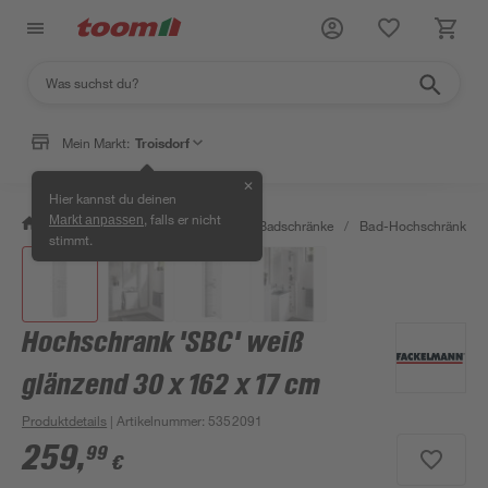
Mein Markt:
Troisdorf
✕
Hier kannst du deinen
, falls er nicht
Markt anpassen
/
Bad & Sanitär
/
Badmöbel
/
Badschränke
/
Bad-Hochschränke
/
stimmt.
Hochschrank 'SBC' weiß
glänzend 30 x 162 x 17 cm
Produktdetails
| Artikelnummer
:
5352091
259
,
99
€