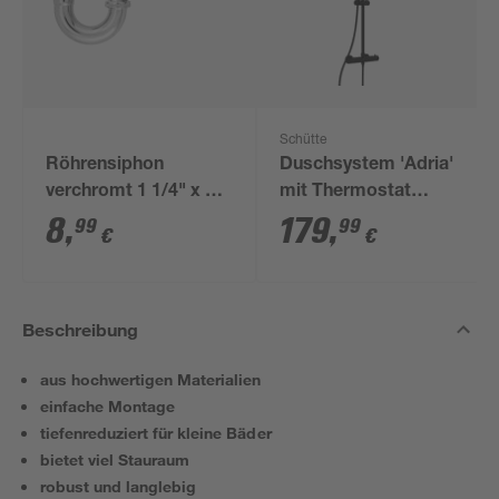
Schütte
Röhrensiphon
Duschsystem 'Adria'
verchromt 1 1/4" x 32
mit Thermostat
mm
schwarz rund
8
,
179
,
99
99
€
€
Beschreibung
aus hochwertigen Materialien
einfache Montage
tiefenreduziert für kleine Bäder
bietet viel Stauraum
robust und langlebig