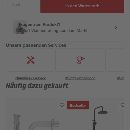
Anzahl:
In den Warenkorb
Fragen zum Produkt?
Sofort-Videoberatung aus dem Markt
Unsere passenden Services
Handwerksservice
Mietgeräteservice
Miettra
Häufig dazu gekauft
Bestseller