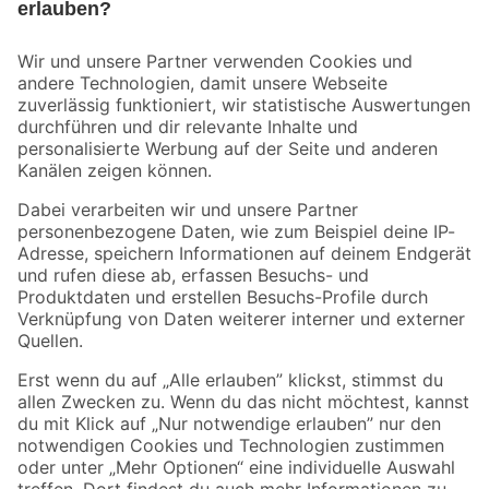
Bleib auf dem Laufenden mit unserem Newsletter
Der toom Newsletter: Keine Angebote und Aktionen mehr verpassen!
Zur Newsletter Anmeldung
Folge uns
Zahlungsarten
Versandarten
Sicher einkaufen
Jetzt die toom-App herunterladen