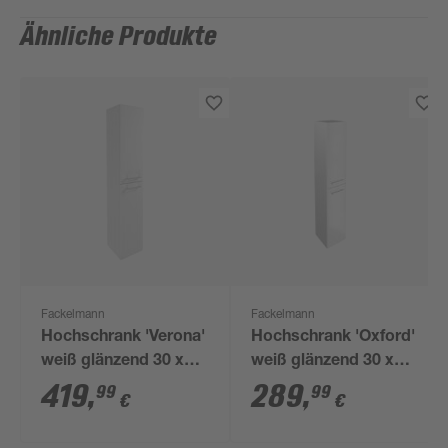
Ähnliche Produkte
Fackelmann
Fackelmann
Hochschrank 'Verona'
Hochschrank 'Oxford'
weiß glänzend 30 x
weiß glänzend 30 x
162 x 31,8 cm links
162 x 31,8 cm
419
,
289
,
99
99
€
€