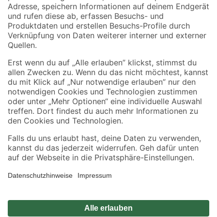
Zahlungsarten
Versandarten
Sicher einkaufen
Jetzt die toom-App herunterladen
Alle Preisangaben in EUR inkl. gesetzl. MwSt.. Die dargestellten Angebote sind unter
Umständen nicht in allen Märkten verfügbar. Die angegebenen Verfügbarkeiten beziehen
sich auf den unter "Mein Markt" ausgewählten toom Baumarkt. Alle Angebote und
Produkte nur solange der Vorrat reicht.
*Paketversand ab 59 € versandkostenfrei, gilt nicht für Artikel mit Speditionsversand, hier
fallen zusätzliche Versandkosten an.
Datenschutz
Privatsphäre
Impressum
AGB