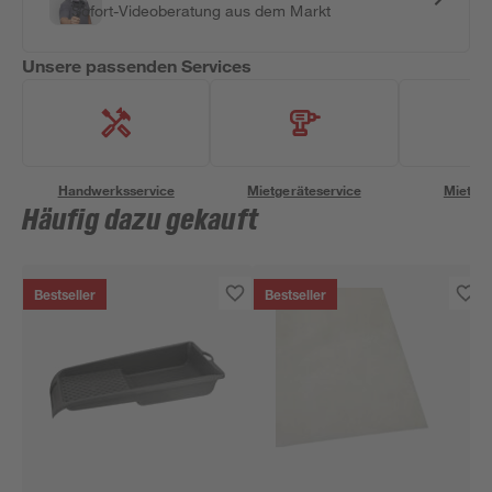
Sofort-Videoberatung aus dem Markt
Unsere passenden Services
Handwerksservice
Mietgeräteservice
Miettra
Häufig dazu gekauft
Bestseller
Bestseller