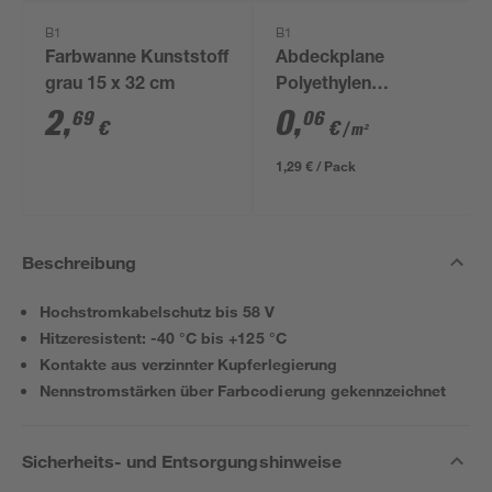
B1
B1
Farbwanne Kunststoff
Abdeckplane
grau 15 x 32 cm
Polyethylen
transparent 4 x 5 m
2
,
0
,
69
06
€
€
/ m²
1,29 € / Pack
Beschreibung
Hochstromkabelschutz bis 58 V
Hitzeresistent: -40 °C bis +125 °C
Kontakte aus verzinnter Kupferlegierung
Nennstromstärken über Farbcodierung gekennzeichnet
Sicherheits- und Entsorgungshinweise