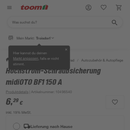
Mein Markt:
Troisdorf
✕
Hier kannst du deinen
, falls er nicht
Markt anpassen
/
Garten & Freizeit
/
Auto & Fahrrad
/
Autozubehör & Autopflege
/
stimmt.
Hochstrom-Schraubsicherung
midiOTO BF1 150 A
Produktdetails
| Artikelnummer
:
10496540
6
,
29
€
inkl. 19% MwSt.
Lieferung nach Hause