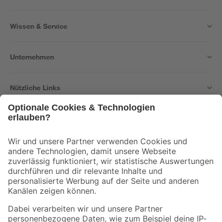
Wissen & Service
Unternehmen
Nützliche Links
Bleib auf dem Laufenden mit unserem Newsletter
Der toom Newsletter: Keine Angebote und Aktionen mehr verpassen!
Zur Newsletter Anmeldung
Folge uns