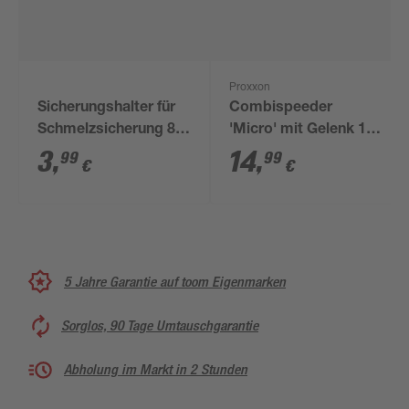
Proxxon
Sicherungshalter für
Combispeeder
Schmelzsicherung 8
'Micro' mit Gelenk 17
A/0,75-2,5 mm²
mm
3
,
14
,
99
99
€
€
5 Jahre Garantie auf toom Eigenmarken
Sorglos, 90 Tage Umtauschgarantie
Abholung im Markt in 2 Stunden