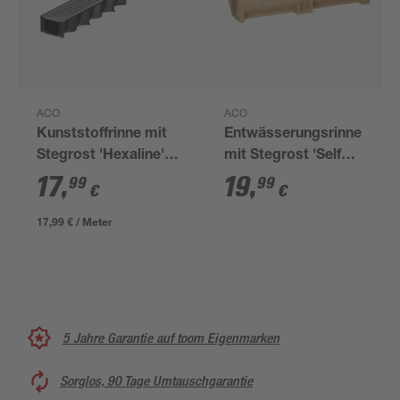
ACO
ACO
Kunststoffrinne mit
Entwässerungsrinne
Stegrost 'Hexaline'
mit Stegrost 'Self
12,9 x 100 x 8,1 cm
Standardline' 11,8 x
17
,
19
,
99
99
€
€
50 cm
17,99 € / Meter
5 Jahre Garantie auf toom Eigenmarken
Sorglos, 90 Tage Umtauschgarantie