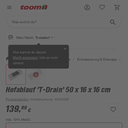
Mein Markt:
Troisdorf
✕
Hier kannst du deinen
, falls er nicht
Markt anpassen
/
Bauen & Renovieren
/
Baustoffe
/
Entwässerung & Drainage
/
Ab
stimmt.
Hofablauf 'T-Drain' 50 x 16 x 16 cm
Produktdetails
| Artikelnummer
:
4340493
139
,
99
€
inkl. 19% MwSt.