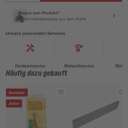
Fragen zum Produkt?
Sofort-Videoberatung aus dem Markt
Unsere passenden Services
Handwerksservice
Mietgeräteservice
Miettra
Häufig dazu gekauft
Bestseller
Aktion