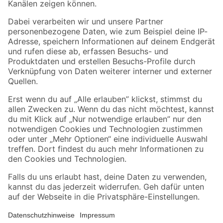
Folge uns
Zahlungsarten
Versandarten
Sicher einkaufen
Jetzt die toom-App herunterladen
Alle Preisangaben in EUR inkl. gesetzl. MwSt.. Die dargestellten Angebote sind unter
Umständen nicht in allen Märkten verfügbar. Die angegebenen Verfügbarkeiten beziehen
sich auf den unter "Mein Markt" ausgewählten toom Baumarkt. Alle Angebote und
Produkte nur solange der Vorrat reicht.
*Paketversand ab 59 € versandkostenfrei, gilt nicht für Artikel mit Speditionsversand, hier