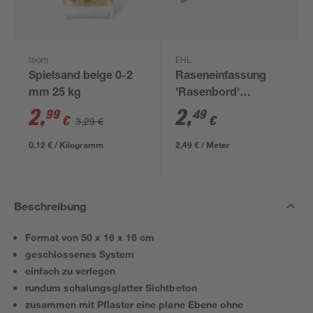
toom
EHL
Spielsand beige 0-2
Raseneinfassung
mm 25 kg
'Rasenbord'
beidseitig abgerundet
2
,
2
,
99
49
€
€
3,29 €
5 x 25 x 100 cm grau
0,12 € / Kilogramm
2,49 € / Meter
Beschreibung
Format von 50 x 16 x 16 cm
geschlossenes System
einfach zu verlegen
rundum schalungsglatter Sichtbeton
zusammen mit Pflaster eine plane Ebene ohne