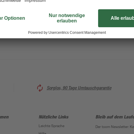
Holzelementen. Insbesondere zum
Ausarbeiten von Hohlkehlen eigne
gefertigte, halbkreisförmige Klinge
möglich. Das helle Holzheft des Be
zur platzsparenden Aufbewahrung
Sorglos, 90 Tage Umtauschgarantie
hmen
Nützliche Links
Bleib auf dem Lauf
Leichte Sprache
Der toom Newsletter: K
Hilfe