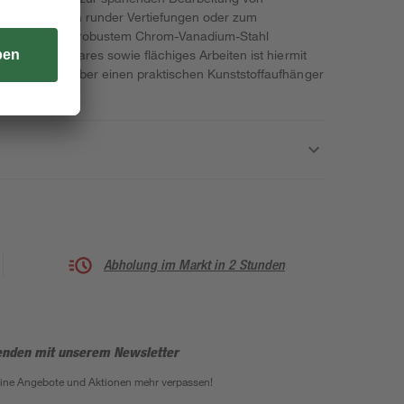
 Nachstechen runder Vertiefungen oder zum
t sich die aus robustem Chrom-Vanadium-Stahl
. Auch ein lineares sowie flächiges Arbeiten ist hiermit
itels verfügt über einen praktischen Kunststoffaufhänger
.
Abholung im Markt in 2 Stunden
enden mit unserem Newsletter
eine Angebote und Aktionen mehr verpassen!