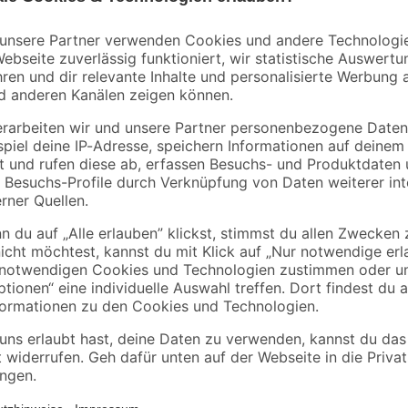
toom
B1
 m
Einweg-Maler-Overall,
Abdeckplane
L - XL
Polyethylen
transparent 4 x 5 m
6
,
0
,
49
06
€
€
/ m²
1,29 € / Pack
Nutze diesen GS-geprüften Hohlbe