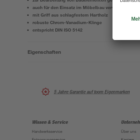
auch für den Einsatz im Möbelbau verwendbar
mit Griff aus schlagfestem Hartholz
robuste Chrom-Vanadium-Klinge
entspricht DIN ISO 5142
Eigenschaften
5 Jahre Garantie auf toom Eigenmarken
Wissen & Service
Unterne
Handwerksservice
Über uns
Entsorgungsservice
Karriere