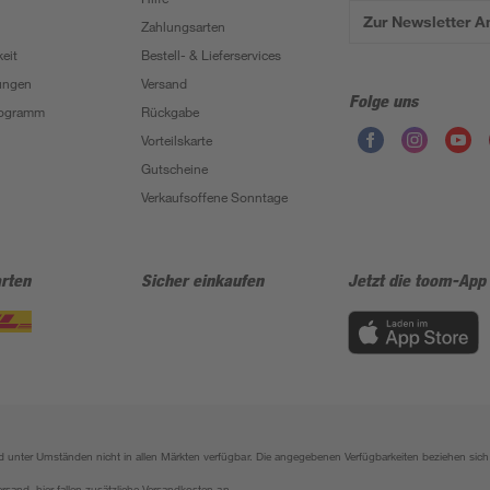
Zur Newsletter 
Zahlungsarten
eit
Bestell- & Lieferservices
ungen
Versand
Folge uns
Programm
Rückgabe
Vorteilskarte
Gutscheine
Verkaufsoffene Sonntage
rten
Sicher einkaufen
Jetzt die toom-App
sind unter Umständen nicht in allen Märkten verfügbar. Die angegebenen Verfügbarkeiten beziehen s
ersand, hier fallen zusätzliche Versandkosten an.