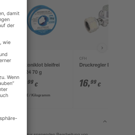
CFH
CFH
Elektoniklot bleifrei
Druckregler DR 114
EL 324 70 g
14
,
16
,
99
99
€
€
19,93 € / Kilogramm
itel von toom zur spanenden Bearbeitung von