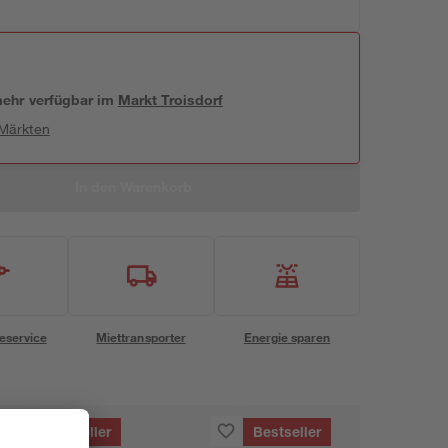
 mehr verfügbar
im
Markt
Troisdorf
 Märkten
In den Warenkorb
eservice
Miettransporter
Energie sparen
Bestseller
Bestseller