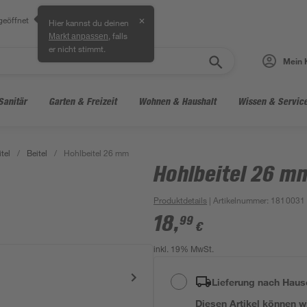
geöffnet
✕
Hier kannst du deinen
, falls
Markt anpassen
er nicht stimmt.
Mein 
Sanitär
Garten & Freizeit
Wohnen & Haushalt
Wissen & Servic
tel
/
Beitel
/
Hohlbeitel 26 mm
Hohlbeitel 26 m
Produktdetails
| Artikelnummer
:
1810031
18
,
99
€
inkl. 19% MwSt.
Lieferung nach Haus
Diesen Artikel können wir