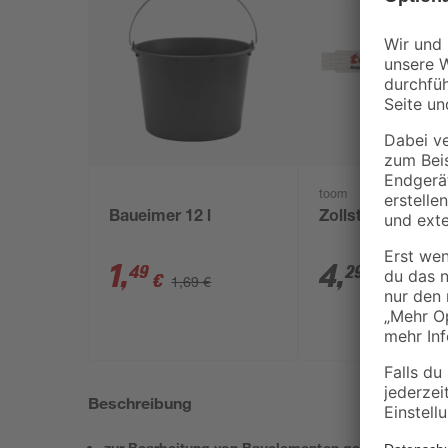
toom
Baueimer 12 l
Zollstock Holz 2
1
,
4
,
49
29
€
€
1,69 €
Beschreibung
zur Bearbeitung von Bauelementen geeignet