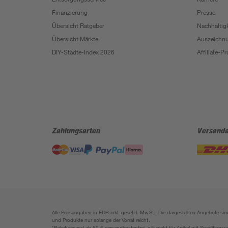
Finanzierung
Presse
Übersicht Ratgeber
Nachhaltigk
Übersicht Märkte
Auszeichn
DIY-Städte-Index 2026
Affiliate-
Zahlungsarten
Versanda
Alle Preisangaben in EUR inkl. gesetzl. MwSt.. Die dargestellten Angebote 
und Produkte nur solange der Vorrat reicht.
*Paketversand ab 59 € versandkostenfrei, gilt nicht für Artikel mit Speditionsv