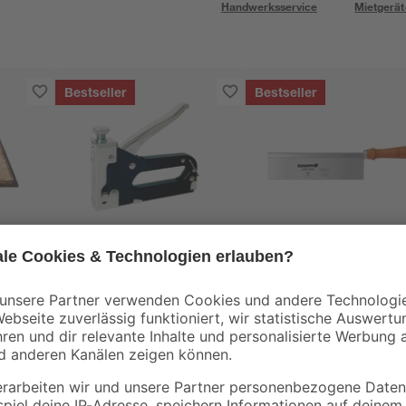
Handwerksservice
Mietgerät
Bestseller
Bestseller
Rapid
toom
tte
Rapid Handtacker
Feinsäge gerade 22,
Compacta
cm
90 x
16
,
5
,
29
49
€
€