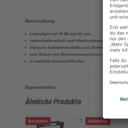
Beschreibung
Lochsägen mit Ø 68 und 82 mm
hartmetallbestückt und hitzebeständig
inklusive Aufnahmeschäfte und Zentrierbohrer
zum Setzen von Elektrounterputzdosen und Rohrd
in stabilem Kunststoffkoffer
Eigenschaften
Ähnliche Produkte
Bestseller
Bestseller