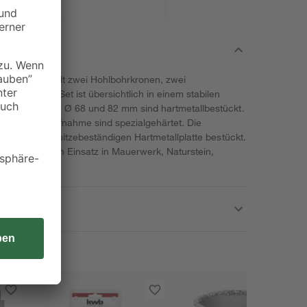
von kwb einhält zwei Hohlbohrkronen, zwei
ohrer. Das Set ist übersichtlich in einem stabilen
chsägen mit den Ø 68 und 82 mm sind hartmetallbestückt.
Sechskantaufnahme sind spezialgehärtet. Die
er verlöteten, hitzebeständigen Hartmetallplatte bestückt.
er sind für den Einsatz in Mauerwerk, Naturstein,
gel geeignet.