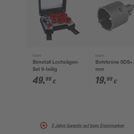
toom
toom
Bimetall Lochsägen-
Bohrkrone SDS+
Set 9-teilig
mm
49
,
19
,
99
99
€
€
5 Jahre Garantie auf toom Eigenmarken