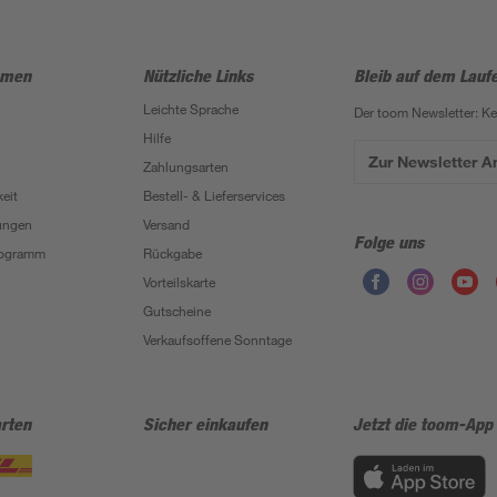
hmen
Nützliche Links
Bleib auf dem Lauf
Leichte Sprache
Der toom Newsletter: K
Hilfe
Zur Newsletter 
Zahlungsarten
eit
Bestell- & Lieferservices
ungen
Versand
Folge uns
Programm
Rückgabe
Vorteilskarte
Gutscheine
Verkaufsoffene Sonntage
rten
Sicher einkaufen
Jetzt die toom-App