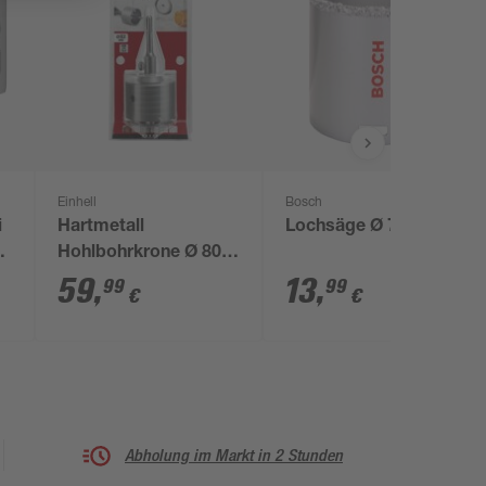
Einhell
Bosch
i
Hartmetall
Lochsäge Ø 73 mm
Hohlbohrkrone Ø 80
mm
59
,
13
,
99
99
€
€
Abholung im Markt in 2 Stunden