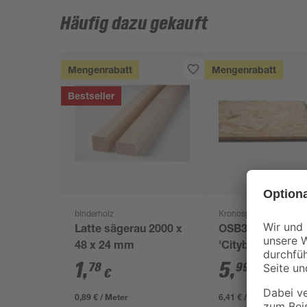
Häufig dazu gekauft
Mengenrabatt
Mengenrabatt
Bestseller
binderholz
Kronospan
Latte sägerau 2000 x
OSB3-Verlegepla
48 x 24 mm
'Cityboard'
ungeschliffen 16
1
,
5
,
78
99
€
€
/ m²
634 x 12 mm
0,89 € / Meter
6,41 € / Pack