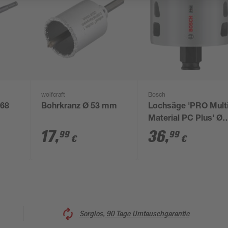
wolfcraft
Bosch
 68
Bohrkranz Ø 53 mm
Lochsäge 'PRO Mult
Material PC Plus' Ø
73 mm
17
,
36
,
99
99
€
€
Sorglos, 90 Tage Umtauschgarantie