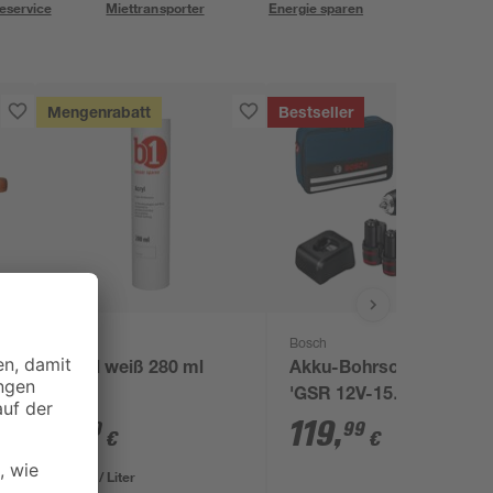
eservice
Miettransporter
Energie sparen
Mengenrabatt
Bestseller
B1
Bosch
5
Acryl weiß 280 ml
Akku-Bohrschrauber
'GSR 12V-15
Professional' mit 2
1
,
119
,
99
99
€
€
Akkus, Tasche und
Zubehörset
7,11 € / Liter