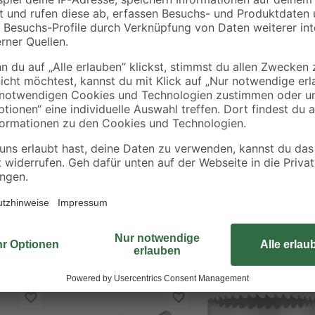
Das 6-teilige Hohlbohrkronen-Set 
Aufnahmeschäfte und zwei Zentrierb
Kunststoffkoffer verstaut. Die Lo
Die Aufnahmeschäfte für SDS und 
urchbrüchen
Zentrierbohrer sind jeweils mit ein
Die schlagbohrfesten Kreisschneid
Kunststein, Beton, Marmor und Zie