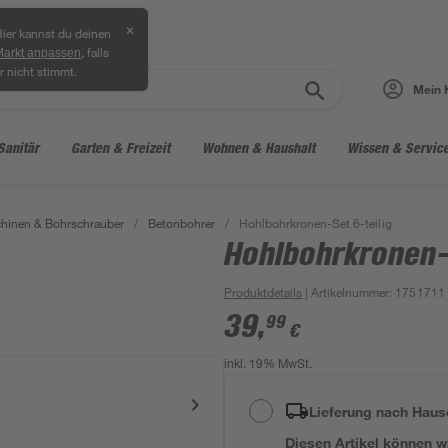
✕
ier kannst du deinen
, falls
Markt anpassen
r nicht stimmt.
Mein 
Sanitär
Garten & Freizeit
Wohnen & Haushalt
Wissen & Servic
hinen & Bohrschrauber
/
Betonbohrer
/
Hohlbohrkronen-Set 6-teilig
Hohlbohrkronen-S
Produktdetails
| Artikelnummer
:
1751711
39
,
99
€
inkl. 19% MwSt.
Lieferung nach Haus
Diesen Artikel können wir