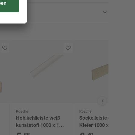
Kosche
Kosche
Hohlkehlleiste weiß
Sockelleiste gerade
kunststoff 1000 x 18 x
Kiefer 1000 x 50 x 8
18 mm
mm