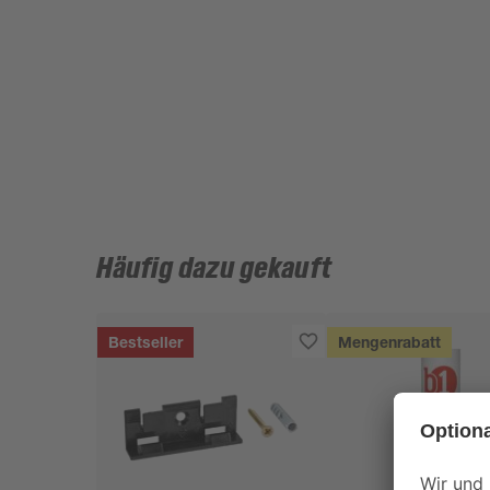
Häufig dazu gekauft
Bestseller
Mengenrabatt