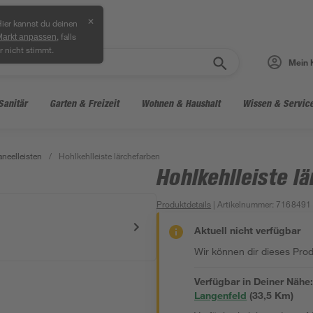
✕
ier kannst du deinen
, falls
Markt anpassen
r nicht stimmt.
Mein 
Sanitär
Garten & Freizeit
Wohnen & Haushalt
Wissen & Servic
neelleisten
/
Hohlkehlleiste lärchefarben
Hohlkehlleiste l
Produktdetails
| Artikelnummer
:
7168491
Aktuell nicht verfügbar
Wir können dir dieses Produ
Verfügbar in Deiner Nähe
Langenfeld
(
33,5
 Km)