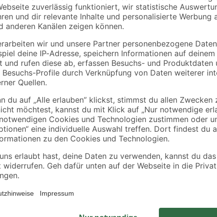
Kosche
binderholz
l
Akustik-Paneel Eiche
Latte gehobelt 2000 
natur furniert 2400 x
44 x 24 mm
561 x 19 mm
67
,
3
,
16
98
€
€
/ m²
89,99 € / Pack
1,99 € / Meter
Die Hohlkehlleiste in hochwertige
der sie für einen harmonischen Wa
Oberfläche, die sie pflegeleicht m
entsprechend kürzen und zuschne
Nägel oder Spezialkleber.
en