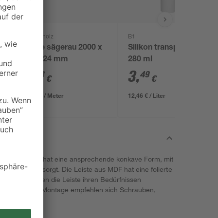
binderholz
B1
x
Latte sägerau 2000 x
Silikon transparent
48 x 24 mm
280 ml
1
,
3
,
78
49
€
€
0,89 € / Meter
12,46 € / Liter
r Lärche-Optik hat eine ansprechende konkave Form, mit
ndanschluss sorgt. Die Leiste aus MDF hat eine folierte
acht. Sie können die Leiste ihren Bedürfnissen
iden. Für die Montage empfehlen sich Schrauben,