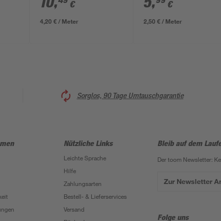
10
,
5
,
49
99
€
€
mm
4,20 € / Meter
2,50 € / Meter
Sorglos, 90 Tage Umtauschgarantie
hmen
Nützliche Links
Bleib auf dem Lauf
Leichte Sprache
Der toom Newsletter: K
Hilfe
Zur Newsletter 
Zahlungsarten
eit
Bestell- & Lieferservices
ungen
Versand
Folge uns