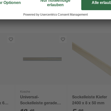
Kosche
Universal-
Sockelleiste Kiefer
x 60
Sockelleiste gerade
2400 x 8 x 50 mm
silber 2500 x 58 x 13