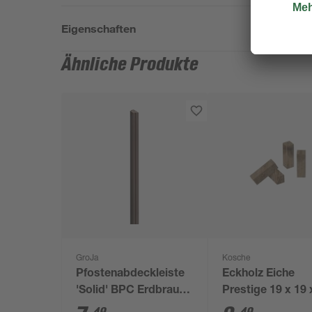
Eigenschaften
Ähnliche Produkte
GroJa
Kosche
Pfostenabdeckleiste
Eckholz Eiche
'Solid' BPC Erdbraun
Prestige 19 x 19 
2,9 x 1,5 x 100 cm
mm, 4 Stück