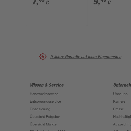
7
,
9
,
49
49
€
€
5 Jahre Garantie auf toom Eigenmarken
Wissen & Service
Unterne
Handwerksservice
Über uns
Entsorgungsservice
Karriere
Finanzierung
Presse
Übersicht Ratgeber
Nachhaltigk
Übersicht Märkte
Auszeichn