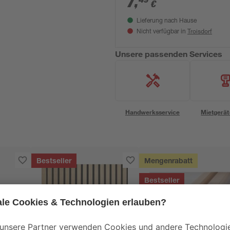
7
,
€
Lieferung nach Hause
Troisdorf
Nicht verfügbar in
Unsere passenden Services
Handwerksservice
Mietgerät
Bestseller
Mengenrabatt
Bestseller