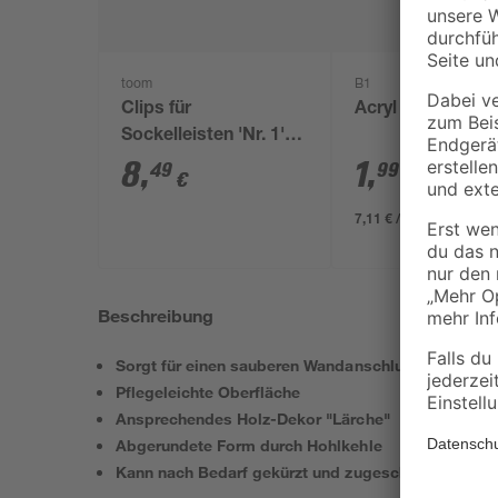
toom
B1
Clips für
Acryl weiß 280 m
Sockelleisten 'Nr. 1'
schwarz, 20 Stück
8
,
1
,
49
99
€
€
7,11 € / Liter
Beschreibung
Sorgt für einen sauberen Wandanschluss
Pflegeleichte Oberfläche
Ansprechendes Holz-Dekor "Lärche"
Abgerundete Form durch Hohlkehle
Kann nach Bedarf gekürzt und zugeschnitten werd