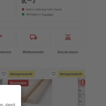
9
,
€
Keine Lieferung nach Hause
Troisdorf
Verfügbar in
eservice
Miettransporter
Energie sparen
Mengenrabatt
Mengenrabatt
Bestseller