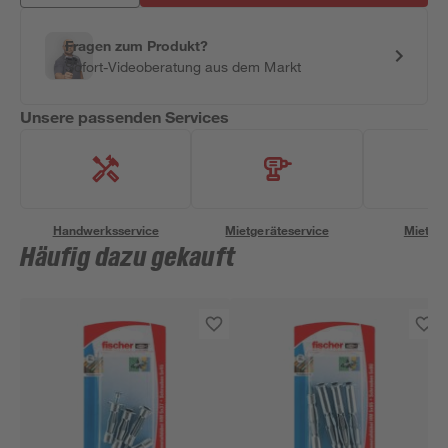
Fragen zum Produkt?
Sofort-Videoberatung aus dem Markt
Unsere passenden Services
Handwerksservice
Mietgeräteservice
Miettra
Häufig dazu gekauft