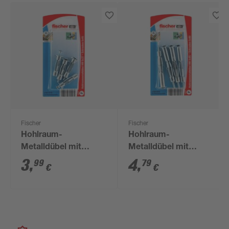
Fischer
Fischer
Hohlraum-
Hohlraum-
Metalldübel mit
Metalldübel mit
Schrauben 'HM SK' Ø
Schrauben 'HM SK' Ø
3
,
4
,
99
79
€
€
5 x 37 mm, 8-teilig
5 x 65 mm, 8-teilig