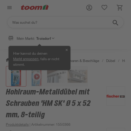
Mein Markt:
Troisdorf
✕
Hier kannst du deinen
, falls er nicht
Markt anpassen
/
Werkstatt & Maschinen
/
Eisenwaren & Beschläge
/
Dübel
/
Hohl
stimmt.
Hohlraum-Metalldübel mit
Schrauben 'HM SK' Ø 5 x 52
mm, 8-teilig
Produktdetails
| Artikelnummer
:
1550366