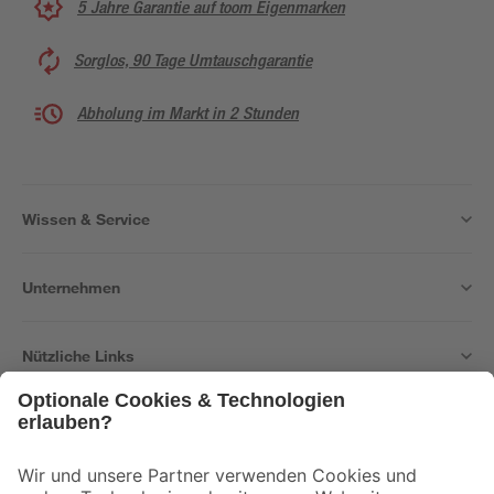
5 Jahre Garantie auf toom Eigenmarken
Sorglos, 90 Tage Umtauschgarantie
Abholung im Markt in 2 Stunden
Wissen & Service
Unternehmen
Nützliche Links
Bleib auf dem Laufenden mit unserem Newsletter
Der toom Newsletter: Keine Angebote und Aktionen mehr verpassen!