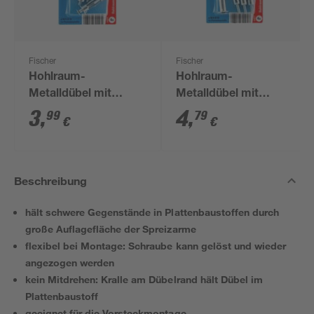
Fischer
Fischer
Hohlraum-
Hohlraum-
Metalldübel mit
Metalldübel mit
Schrauben 'HM SK' Ø
Schrauben 'HM SK' Ø
3
,
4
,
99
79
€
€
5 x 37 mm, 8-teilig
5 x 65 mm, 8-teilig
Beschreibung
hält schwere Gegenstände in Plattenbaustoffen durch
große Auflagefläche der Spreizarme
flexibel bei Montage: Schraube kann gelöst und wieder
angezogen werden
kein Mitdrehen: Kralle am Dübelrand hält Dübel im
Plattenbaustoff
geeignet für die Vorsteckmontage