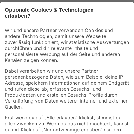
Bleib auf dem Laufenden mit unserem Newsletter
Der toom Newsletter: Keine Angebote und Aktionen mehr verpassen!
Zur Newsletter Anmeldung
Folge uns
Zahlungsarten
Versandarten
Sicher einkaufen
Jetzt die toom-App herunterladen