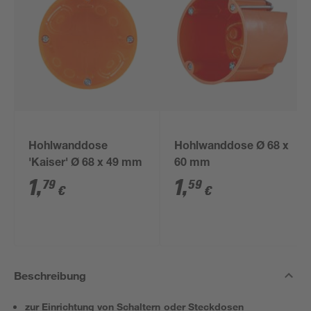
Hohlwanddose
Hohlwanddose Ø 68 x
'Kaiser' Ø 68 x 49 mm
60 mm
1
,
1
,
79
59
€
€
Beschreibung
zur Einrichtung von Schaltern oder Steckdosen