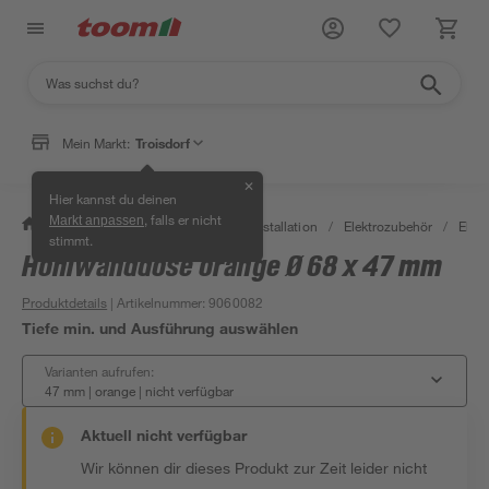
Mein Markt:
Troisdorf
✕
Hier kannst du deinen
, falls er nicht
Markt anpassen
/
Bauen & Renovieren
/
Elektroinstallation
/
Elektrozubehör
/
Elek
stimmt.
Hohlwanddose orange Ø 68 x 47 mm
Produktdetails
| Artikelnummer
:
9060082
Tiefe min. und Ausführung auswählen
Varianten aufrufen:
47 mm | orange
|
nicht verfügbar
Aktuell nicht verfügbar
Wir können dir dieses Produkt zur Zeit leider nicht