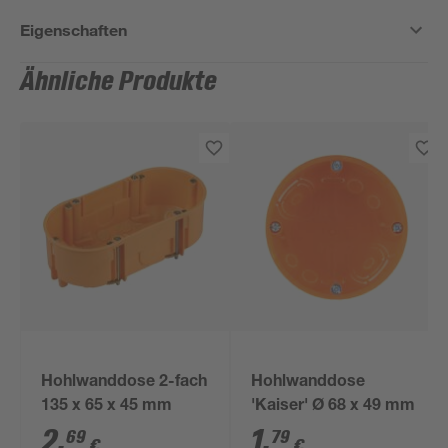
Eigenschaften
Ähnliche Produkte
Hohlwanddose 2-fach
Hohlwanddose
135 x 65 x 45 mm
'Kaiser' Ø 68 x 49 mm
2
,
1
,
69
79
€
€