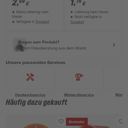
2
,
1
,
69
79
€
€
Keine Lieferung nach
Lieferung nach Hause
Hause
Nicht verfügbar in
Troisdorf
Troisdorf
Verfügbar in
Fragen zum Produkt?
Sofort-Videoberatung aus dem Markt
Unsere passenden Services
Handwerksservice
Mietgeräteservice
Miettra
Häufig dazu gekauft
Bestseller