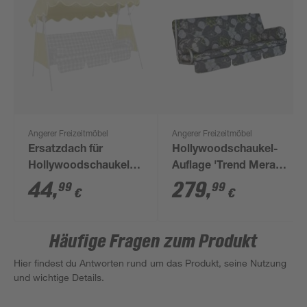
Angerer Freizeitmöbel
Angerer Freizeitmöbel
Ersatzdach für
Hollywoodschaukel-
Hollywoodschaukel
Auflage 'Trend Meran'
beige 200 x 120 cm
grau 178 x 54 x 9 cm
44
,
279
,
99
99
€
€
Häufige Fragen zum Produkt
Hier findest du Antworten rund um das Produkt, seine Nutzung
und wichtige Details.