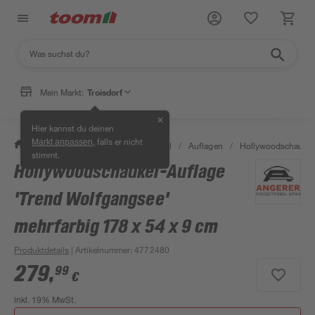
Mein Markt:
Troisdorf
✕
Hier kannst du deinen
, falls er nicht
Markt anpassen
/
Garten & Freizeit
/
Gartenmöbel
/
Auflagen
/
Hollywoodschaukel
stimmt.
Hollywoodschaukel-Auflage
'Trend Wolfgangsee'
mehrfarbig 178 x 54 x 9 cm
Produktdetails
| Artikelnummer
:
4772480
279
,
99
€
inkl. 19% MwSt.