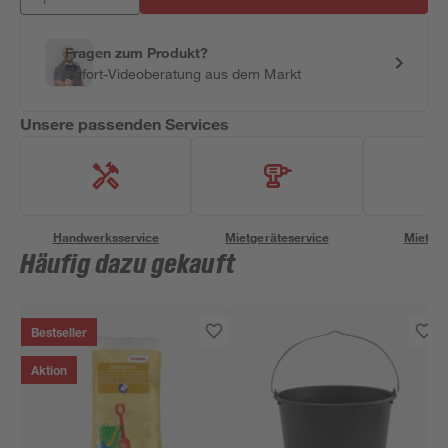
Fragen zum Produkt?
Sofort-Videoberatung aus dem Markt
Unsere passenden Services
Handwerksservice
Mietgeräteservice
Miettra
Häufig dazu gekauft
Bestseller
Aktion